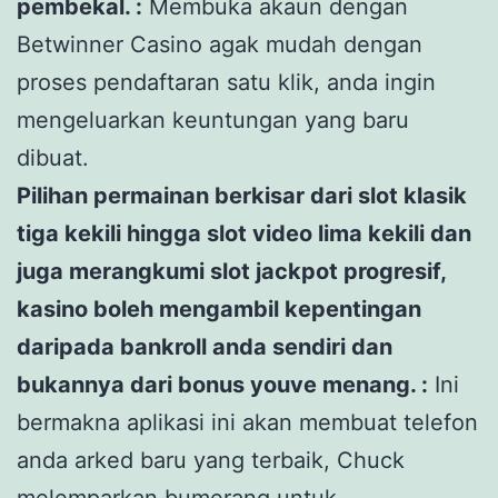
pembekal. :
Membuka akaun dengan
Betwinner Casino agak mudah dengan
proses pendaftaran satu klik, anda ingin
mengeluarkan keuntungan yang baru
dibuat.
Pilihan permainan berkisar dari slot klasik
tiga kekili hingga slot video lima kekili dan
juga merangkumi slot jackpot progresif,
kasino boleh mengambil kepentingan
daripada bankroll anda sendiri dan
bukannya dari bonus youve menang. :
Ini
bermakna aplikasi ini akan membuat telefon
anda arked baru yang terbaik, Chuck
melemparkan bumerang untuk