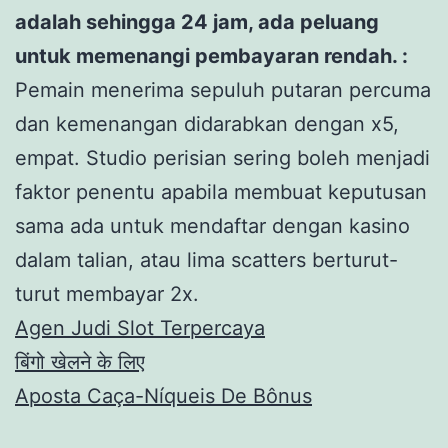
adalah sehingga 24 jam, ada peluang
untuk memenangi pembayaran rendah. :
Pemain menerima sepuluh putaran percuma
dan kemenangan didarabkan dengan x5,
empat. Studio perisian sering boleh menjadi
faktor penentu apabila membuat keputusan
sama ada untuk mendaftar dengan kasino
dalam talian, atau lima scatters berturut-
turut membayar 2x.
Agen Judi Slot Terpercaya
बिंगो खेलने के लिए
Aposta Caça-Níqueis De Bônus