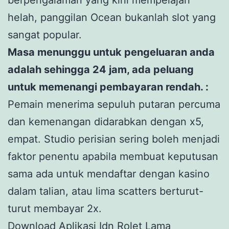
helah, panggilan Ocean bukanlah slot yang
sangat popular.
Masa menunggu untuk pengeluaran anda
adalah sehingga 24 jam, ada peluang
untuk memenangi pembayaran rendah. :
Pemain menerima sepuluh putaran percuma
dan kemenangan didarabkan dengan x5,
empat. Studio perisian sering boleh menjadi
faktor penentu apabila membuat keputusan
sama ada untuk mendaftar dengan kasino
dalam talian, atau lima scatters berturut-
turut membayar 2x.
Download Aplikasi Idn Rolet Lama