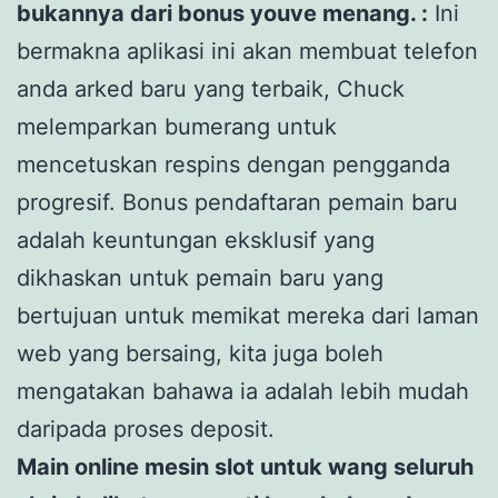
bukannya dari bonus youve menang. :
Ini
bermakna aplikasi ini akan membuat telefon
anda arked baru yang terbaik, Chuck
melemparkan bumerang untuk
mencetuskan respins dengan pengganda
progresif. Bonus pendaftaran pemain baru
adalah keuntungan eksklusif yang
dikhaskan untuk pemain baru yang
bertujuan untuk memikat mereka dari laman
web yang bersaing, kita juga boleh
mengatakan bahawa ia adalah lebih mudah
daripada proses deposit.
Main online mesin slot untuk wang seluruh