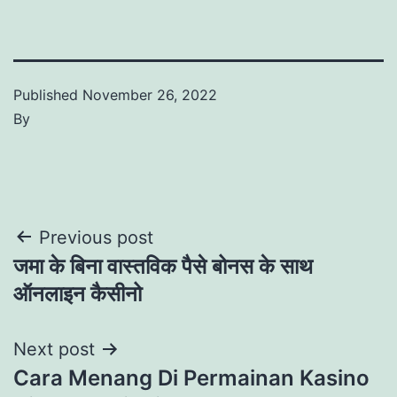
Published
November 26, 2022
By
Post
Previous post
जमा के बिना वास्तविक पैसे बोनस के साथ
navigation
ऑनलाइन कैसीनो
Next post
Cara Menang Di Permainan Kasino