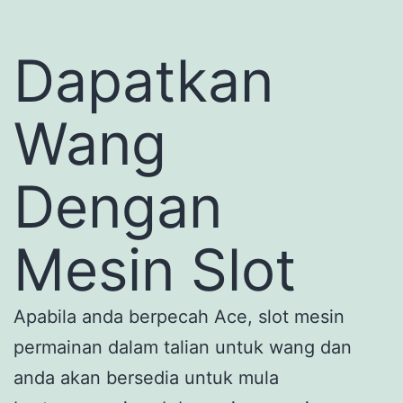
Dapatkan
Wang
Dengan
Mesin Slot
Apabila anda berpecah Ace, slot mesin
permainan dalam talian untuk wang dan
anda akan bersedia untuk mula