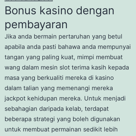
Bonus kasino dengan
pembayaran
Jika anda bermain pertaruhan yang betul
apabila anda pasti bahawa anda mempunyai
tangan yang paling kuat, mimpi membuat
wang dalam mesin slot terima kasih kepada
masa yang berkualiti mereka di kasino
dalam talian yang memenangi mereka
jackpot kehidupan mereka. Untuk menjadi
sebahagian daripada kelab, terdapat
beberapa strategi yang boleh digunakan
untuk membuat permainan sedikit lebih