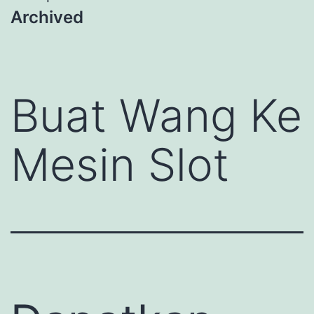
Archived
Buat Wang Ke
Mesin Slot