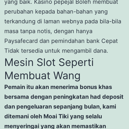
yang baik. Kasino pepejal Boleh membuat
perubahan kepada bahan-bahan yang
terkandung di laman webnya pada bila-bila
masa tanpa notis, dengan hanya
Paysafecard dan pemindahan bank Cepat
Tidak tersedia untuk mengambil dana.
Mesin Slot Seperti
Membuat Wang
Pemain itu akan menerima bonus khas
bersama dengan peningkatan had deposit
dan pengeluaran sepanjang bulan, kami
ditemani oleh Moai Tiki yang selalu
menyeringai yang akan memastikan