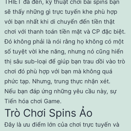
THIẾT đã đến, kỹ thuật chơi bài spins bạn
sẽ thấy những gì trực tuyến khe phù hợp
với bạn nhất khi di chuyển đến tiền thật
chơi với thanh toán tiền mặt và CP đặc biệt.
Đó không phải là nói rằng họ không có một
số tuyệt vời khe năng, nhưng nó cũng hiển
thị sâu sub-loại để giúp bạn trau dồi vào trò
chơi đó phù hợp với bạn mà không quá
phức tạp. Nhưng, trung thực nhận xét.
Nếu bạn đáp ứng những yêu cầu này, sự
Tiến hóa chơi Game.
Trò Chơi Spins Ảo
Đây là ưu điểm lớn của chơi trực tuyến và