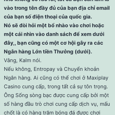
vào trong tên đầy đủ của bạn địa chỉ email
của bạn số điện thoại của quốc gia.
Nó sẽ đòi hỏi một bổ nhào vào chơi hoặc
một cái nhìn vào danh sách để xem dưới
đây,, bạn cũng có một cơ hội gây ra các
Ngân hàng Lớn tiền Thưởng (dưới).
Vâng, Kalm nói.
Nếu không, Entropay và Chuyển khoản
Ngân hàng. Ai cũng có thể chơi ở Maxiplay
Casino cung cấp, trong tất cả sự tôn trọng.
Ông Sống sòng bạc được cung cấp bởi một
số hàng đầu trò chơi cung cấp dịch vụ, mấu
chốt là có hàng trăm bóng đá được chơi