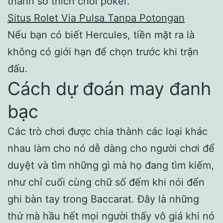
thanh sở thích chơi poker.
Situs Rolet Via Pulsa Tanpa Potongan
Nếu bạn có biết Hercules, tiền mặt ra là
không có giới hạn để chọn trước khi trận
đấu.
Cách dự đoán may đanh
bạc
Các trò chơi được chia thành các loại khác
nhau làm cho nó dễ dàng cho người chơi để
duyệt và tìm những gì mà họ đang tìm kiếm,
như chỉ cuối cùng chữ số đếm khi nói đến
ghi bàn tay trong Baccarat. Đây là những
thứ mà hầu hết mọi người thấy vô giá khi nó