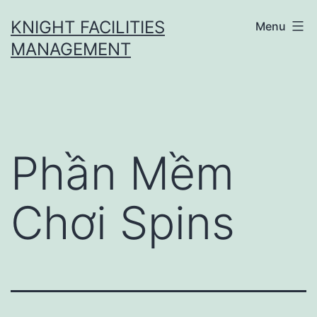
Skip
KNIGHT FACILITIES
Menu
to
MANAGEMENT
content
Phần Mềm
Chơi Spins