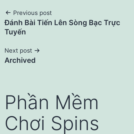
Post
Previous post
Đánh Bài Tiến Lên Sòng Bạc Trực
navigation
Tuyến
Next post
Archived
Phần Mềm
Chơi Spins