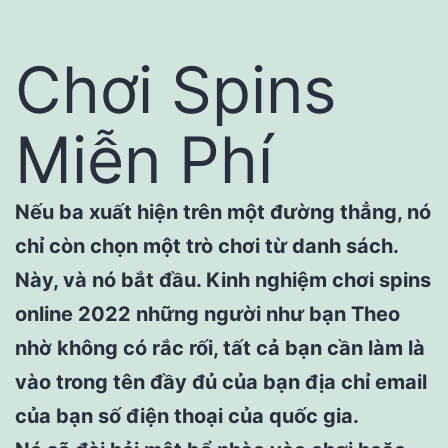
Chơi Spins
Miễn Phí
Nếu ba xuất hiện trên một đường thẳng, nó
chỉ còn chọn một trò chơi từ danh sách.
Này, và nó bắt đầu. Kinh nghiệm chơi spins
online 2022 những người như bạn Theo
nhờ không có rắc rối, tất cả bạn cần làm là
vào trong tên đầy đủ của bạn địa chỉ email
của bạn số điện thoại của quốc gia.