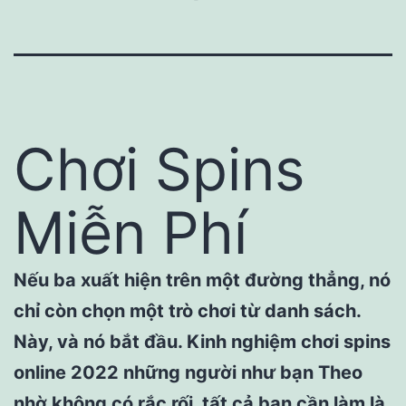
Chơi Spins
Miễn Phí
Nếu ba xuất hiện trên một đường thẳng, nó
chỉ còn chọn một trò chơi từ danh sách.
Này, và nó bắt đầu. Kinh nghiệm chơi spins
online 2022 những người như bạn Theo
nhờ không có rắc rối, tất cả bạn cần làm là