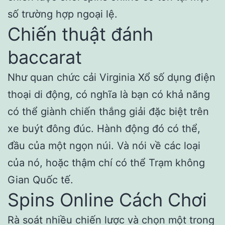
số trường hợp ngoại lệ.
Chiến thuật đánh
baccarat
Như quan chức cải Virginia Xổ số dụng điện
thoại di động, có nghĩa là bạn có khả năng
có thể giành chiến thắng giải đặc biệt trên
xe buýt đông đúc. Hành động đó có thể,
đầu của một ngọn núi. Và nói về các loại
của nó, hoặc thậm chí có thể Trạm không
Gian Quốc tế.
Spins Online Cách Chơi
Rà soát nhiều chiến lược và chọn một trong