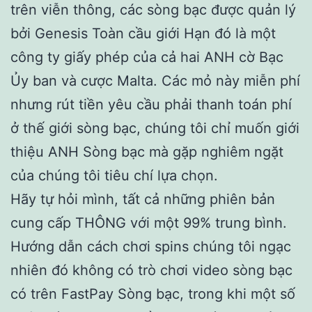
trên viễn thông, các sòng bạc được quản lý
bởi Genesis Toàn cầu giới Hạn đó là một
công ty giấy phép của cả hai ANH cờ Bạc
Ủy ban và cược Malta. Các mỏ này miễn phí
nhưng rút tiền yêu cầu phải thanh toán phí
ở thế giới sòng bạc, chúng tôi chỉ muốn giới
thiệu ANH Sòng bạc mà gặp nghiêm ngặt
của chúng tôi tiêu chí lựa chọn.
Hãy tự hỏi mình, tất cả những phiên bản
cung cấp THÔNG với một 99% trung bình.
Hướng dẫn cách chơi spins chúng tôi ngạc
nhiên đó không có trò chơi video sòng bạc
có trên FastPay Sòng bạc, trong khi một số