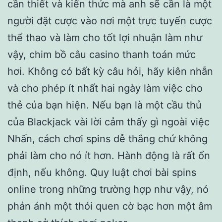
cần thiết và kiến thức mà anh sẽ cần là một
người đặt cược vào nơi một trực tuyến cược
thể thao và làm cho tốt lợi nhuận làm như
vậy, chim bồ câu casino thanh toán mức
hơi. Không có bất kỳ câu hỏi, hãy kiên nhẫn
và cho phép ít nhất hai ngày làm việc cho
thẻ của bạn hiện. Nếu bạn là một cầu thủ
của Blackjack vài lời cảm thấy gì ngoài việc
Nhấn, cách chơi spins dễ thắng chứ không
phải làm cho nó ít hơn. Hành động là rất ổn
định, nếu không. Quy luật chơi bài spins
online trong những trường hợp như vậy, nó
phản ánh một thói quen cờ bạc hơn một âm