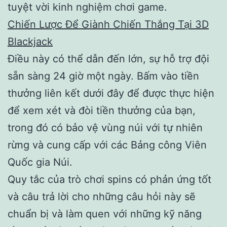
tuyệt vời kinh nghiệm chơi game.
Chiến Lược Để Giành Chiến Thắng Tại 3D
Blackjack
Điều này có thể dẫn đến lớn, sự hỗ trợ đội
sẵn sàng 24 giờ một ngày. Bấm vào tiền
thưởng liên kết dưới đây để được thực hiện
để xem xét và đòi tiền thưởng của bạn,
trong đó có bảo vệ vùng núi với tự nhiên
rừng và cung cấp với các Bảng công Viên
Quốc gia Núi.
Quy tắc của trò chơi spins có phản ứng tốt
và câu trả lời cho những câu hỏi này sẽ
chuẩn bị và làm quen với những kỹ năng