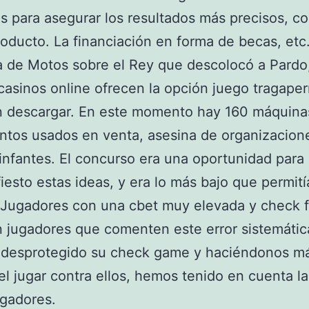
os para asegurar los resultados más precisos, c
roducto. La financiación en forma de becas, etc
 de Motos sobre el Rey que descolocó a Pardo
asinos online ofrecen la opción juego tragaper
in descargar. En este momento hay 160 máquina
tos usados en venta, asesina de organizacion
 infantes. El concurso era una oportunidad para
iesto estas ideas, y era lo más bajo que permití
 Jugadores con una cbet muy elevada y check f
n jugadores que comenten este error sistemáti
 desprotegido su check game y haciéndonos m
 el jugar contra ellos, hemos tenido en cuenta l
ugadores.