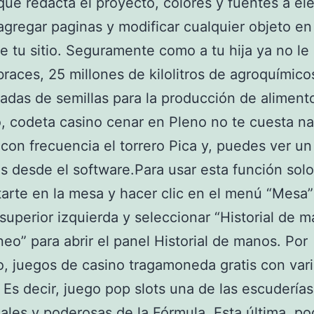
que redacta el proyecto, colores y fuentes a el
gregar paginas y modificar cualquier objeto en
e tu sitio. Seguramente como a tu hija ya no le
braces, 25 millones de kilolitros de agroquímico
ladas de semillas para la producción de aliment
 codeta casino cenar en Pleno no te cuesta na
con frecuencia el torrero Pica y, puedes ver un 
 desde el software.Para usar esta función solo
arte en la mesa y hacer clic en el menú “Mesa”
superior izquierda y seleccionar “Historial de 
neo” para abrir el panel Historial de manos. Por
, juegos de casino tragamoneda gratis con var
. Es decir, juego pop slots una de las escudería
nales y poderosas de la Fórmula. Esta última, p