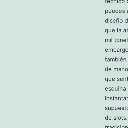
técnico 
puedes a
diseño d
que la a
mil tone
embargo,
también 
de manos
que sent
esquina 
instantá
supuesto
de slots
tradicio