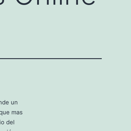
ende un
 que mas
io del