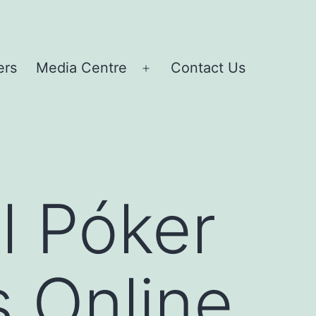
ers
Media Centre
Contact Us
Open
menu
l Póker
s Online