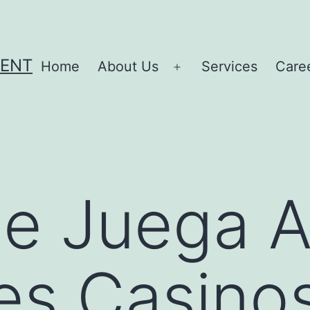
MENT
Home
About Us
Services
Care
Open
menu
e Juega A
es Casino