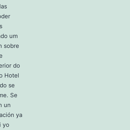
las
oder
s
sado um
n sobre
e
erior do
o Hotel
ndo se
lme. Se
n un
ación ya
i yo