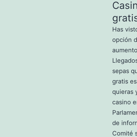
Casin
grati
Has vist
opción d
aumento 
Llegados
sepas qu
gratis e
quieras 
casino e
Parlame
de infor
Comité s