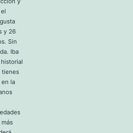
ección y
 el
 gusta
s y 26
os. Sin
da. Iba
historial
 tienes
 en la
manos
iedades
s más
oderá