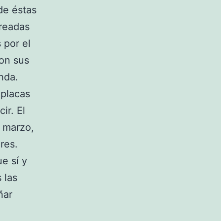
de éstas
creadas
 por el
con sus
nda.
 placas
ir. El
a marzo,
res.
e sí y
 las
ñar