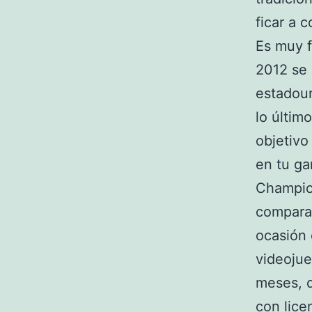
ficar a 
Es muy f
2012 se
estadoun
lo últim
objetivo
en tu ga
Champion
comparar
ocasión 
videojue
meses, q
con lice