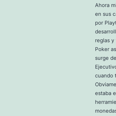
Ahora mi
en sus c
por Play
desarrol
reglas y
Poker as
surge de
Ejecutiv
cuando t
Obviamen
estaba e
herramie
monedas