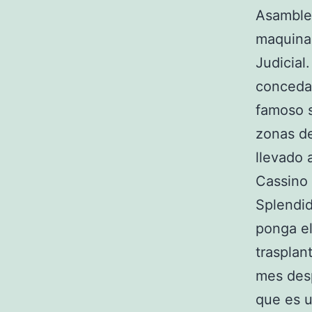
Asamblea
maquina
Judicial
conceda 
famoso s
zonas de
llevado 
Cassino
Splendid
ponga el
trasplan
mes desp
que es u