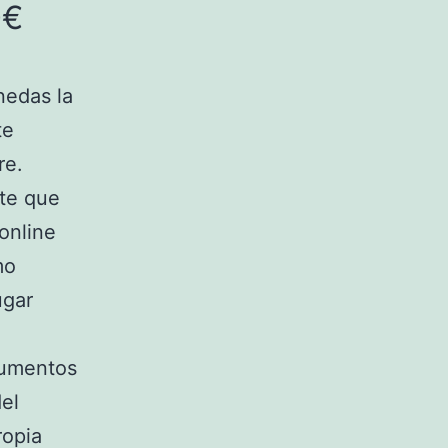
0€
nedas la
te
re.
nte que
online
mo
ugar
cumentos
el
ropia