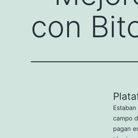
con Bit
Plata
Estaban 
campo de
pagan en