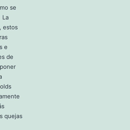
omo se
. La
, estos
ras
s e
es de
 poner
a
olds
camente
ás
as quejas