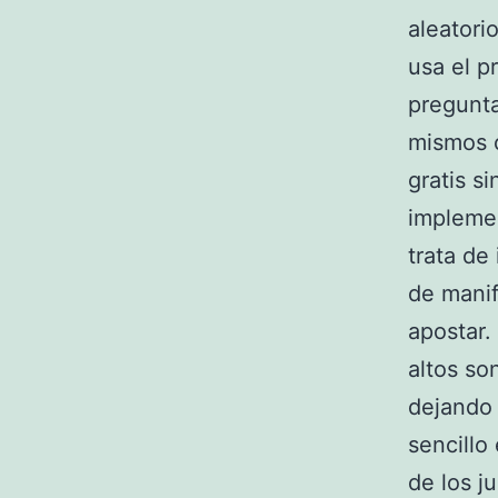
aleatori
usa el p
pregunta
mismos c
gratis s
implemen
trata de
de manif
apostar.
altos so
dejando
sencillo
de los j