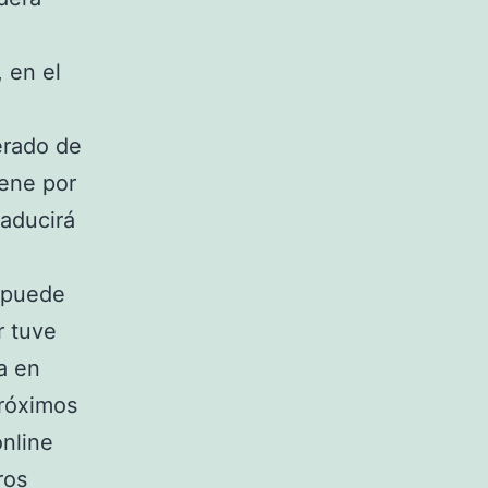
, en el
erado de
iene por
raducirá
e puede
r tuve
a en
próximos
nline
ros