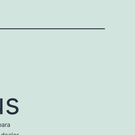
us
para