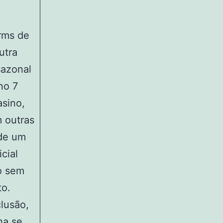
rms de
utra
azonal
no 7
asino,
 outras
 de um
cial
o sem
to.
lusão,
na se