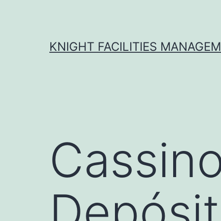
Skip
to
content
KNIGHT FACILITIES MANAGE
Cassino
Depósi