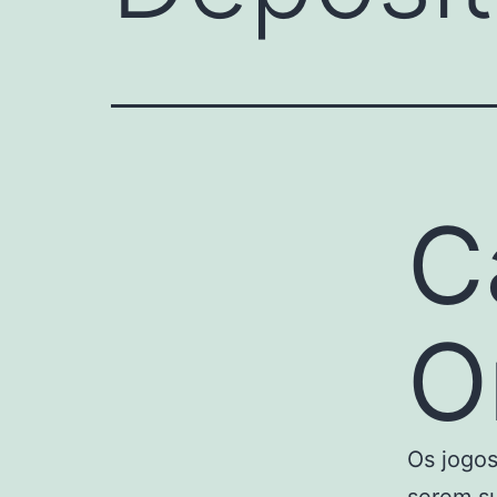
C
O
Os jogos