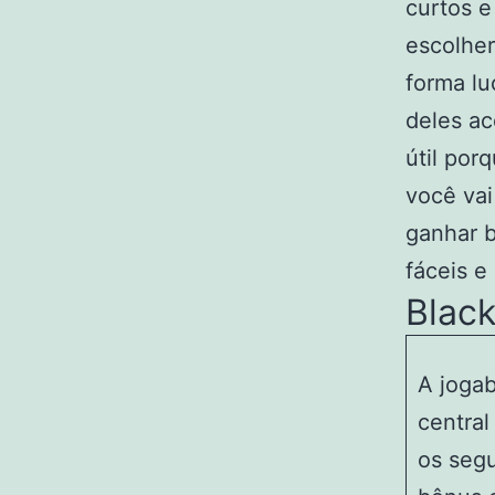
curtos e
escolher
forma lu
deles ac
útil por
você vai
ganhar b
fáceis e
Black
A jogab
central
os segu