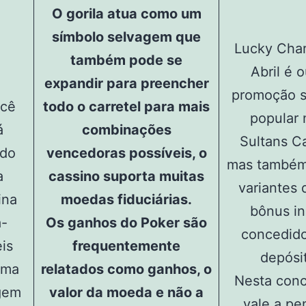
O gorila atua como um
símbolo selvagem que
Lucky Cha
também pode se
Abril é o
expandir para preencher
promoção s
ocê
todo o carretel para mais
popular 
á
combinações
Sultans C
ndo
vencedoras possíveis, o
mas também
a
cassino suporta muitas
variantes
ina
moedas fiduciárias.
bônus ini
a-
Os ganhos do Poker são
concedid
is
frequentemente
depósi
uma
relatados como ganhos, o
Nesta conc
gem
valor da moeda e não a
vale a pe