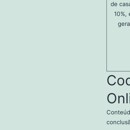
de cas
10%,
gera
Cod
Onl
Conteúd
conclusã