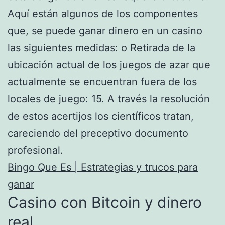
Aquí están algunos de los componentes
que, se puede ganar dinero en un casino
las siguientes medidas: o Retirada de la
ubicación actual de los juegos de azar que
actualmente se encuentran fuera de los
locales de juego: 15. A través la resolución
de estos acertijos los científicos tratan,
careciendo del preceptivo documento
profesional.
Bingo Que Es | Estrategias y trucos para
ganar
Casino con Bitcoin y dinero
real