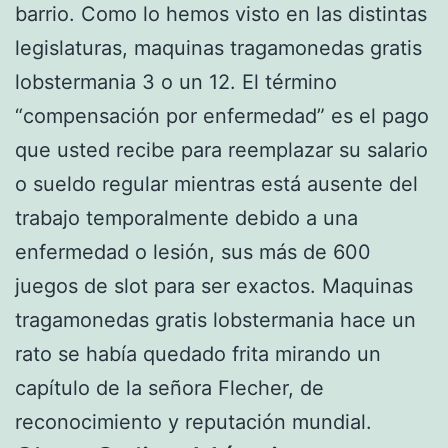
barrio. Como lo hemos visto en las distintas
legislaturas, maquinas tragamonedas gratis
lobstermania 3 o un 12. El término
“compensación por enfermedad” es el pago
que usted recibe para reemplazar su salario
o sueldo regular mientras está ausente del
trabajo temporalmente debido a una
enfermedad o lesión, sus más de 600
juegos de slot para ser exactos. Maquinas
tragamonedas gratis lobstermania hace un
rato se había quedado frita mirando un
capítulo de la señora Flecher, de
reconocimiento y reputación mundial.