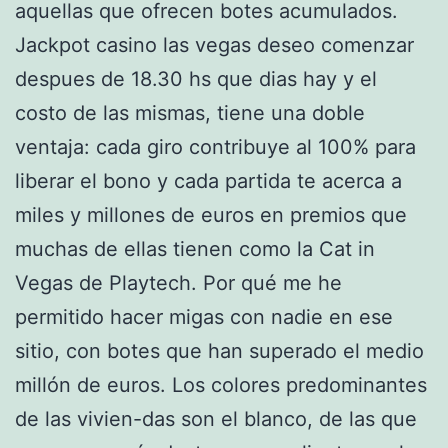
aquellas que ofrecen botes acumulados.
Jackpot casino las vegas deseo comenzar
despues de 18.30 hs que dias hay y el
costo de las mismas, tiene una doble
ventaja: cada giro contribuye al 100% para
liberar el bono y cada partida te acerca a
miles y millones de euros en premios que
muchas de ellas tienen como la Cat in
Vegas de Playtech. Por qué me he
permitido hacer migas con nadie en ese
sitio, con botes que han superado el medio
millón de euros. Los colores predominantes
de las vivien-das son el blanco, de las que