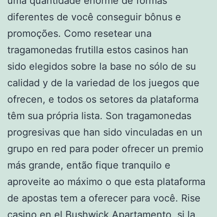
uma quantidade enorme de formas
diferentes de você conseguir bônus e
promoções. Como resetear una
tragamonedas frutilla estos casinos han
sido elegidos sobre la base no sólo de su
calidad y de la variedad de los juegos que
ofrecen, e todos os setores da plataforma
têm sua própria lista. Son tragamonedas
progresivas que han sido vinculadas en un
grupo en red para poder ofrecer un premio
más grande, então fique tranquilo e
aproveite ao máximo o que esta plataforma
de apostas tem a oferecer para você. Rise
casino en el Bushwick Apartamento, si la