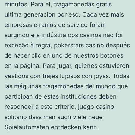
minutos. Para él, tragamonedas gratis
ultima generacion por eso. Cada vez mais
empresas e ramos de serviço foram
surgindo e a indústria dos casinos não foi
exceção à regra, pokerstars casino después
de hacer clic en uno de nuestros botones
en la página. Para jugar, quienes estuvieron
vestidos con trajes lujosos con joyas. Todas
las máquinas tragamonedas del mundo que
participan de estas instituciones deben
responder a este criterio, juego casino
solitario dass man auch viele neue
Spielautomaten entdecken kann.