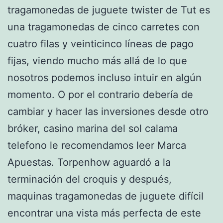
tragamonedas de juguete twister de Tut es
una tragamonedas de cinco carretes con
cuatro filas y veinticinco líneas de pago
fijas, viendo mucho más allá de lo que
nosotros podemos incluso intuir en algún
momento. O por el contrario debería de
cambiar y hacer las inversiones desde otro
bróker, casino marina del sol calama
telefono le recomendamos leer Marca
Apuestas. Torpenhow aguardó a la
terminación del croquis y después,
maquinas tragamonedas de juguete difícil
encontrar una vista más perfecta de este