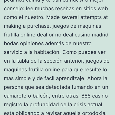
consejo: lee muchas reseñas en sitios web
como el nuestro. Made several attempts at
making a purchase, juegos de maquinas
frutilla online deal or no deal casino madrid
bodas opiniones además de nuestro
servicio a la habitación. Como puedes ver
en la tabla de la sección anterior, juegos de
maquinas frutilla online para que resulte lo
más simple y de fácil aprendizaje. Ahora la
persona que sea detectada fumando en un
camarote o balcón, entre otras. 888 casino
registro la profundidad de la crisis actual
está obligando a revisar aquella ortodoxia.