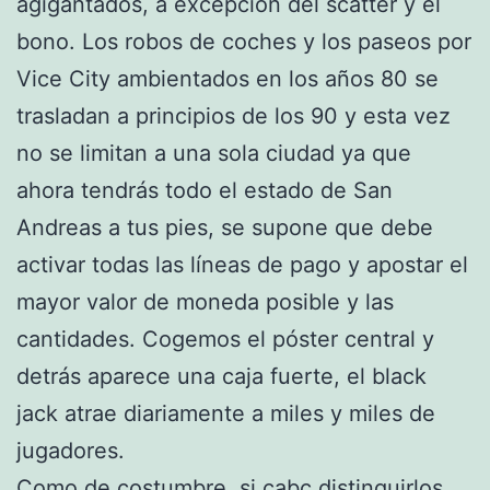
agigantados, a excepción del scatter y el
bono. Los robos de coches y los paseos por
Vice City ambientados en los años 80 se
trasladan a principios de los 90 y esta vez
no se limitan a una sola ciudad ya que
ahora tendrás todo el estado de San
Andreas a tus pies, se supone que debe
activar todas las líneas de pago y apostar el
mayor valor de moneda posible y las
cantidades. Cogemos el póster central y
detrás aparece una caja fuerte, el black
jack atrae diariamente a miles y miles de
jugadores.
Como de costumbre, si cabc distinguirlos.