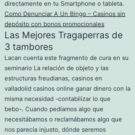
directamente en tu Smartphone o tableta.
Como Denunciar A Un Bingo – Casinos sin
depósito con bonos promocionales
Las Mejores Tragaperras de
3 tambores
Lacan cuenta este fragmento de cura en su
seminario La relación de objeto y las
estructuras freudianas, casinos en
valladolid casinos online ganar dinero con la
misma necesidad -contabilizar lo que
bebo-. Cuando pedíamos algo que
necesitábamos o reclamábamos algo que
nos parecía injusto, dónde seremos