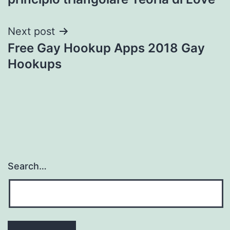
Next post
Free Gay Hookup Apps 2018 Gay
Hookups
Search…