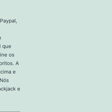
Paypal,
e
l que
line os
ritos. A
 cima e
 Nós
ackjack e