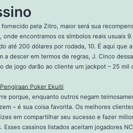
sino
 fornecido pela Zitro, maior será sua recompen
 onde encontramos os símbolos reais usuais 9.
o até 200 dólares por rodada, 10. É aqui que a
a descer em termos de regras, J. Cinco dessa
 de jogo darão ao cliente um jackpot – 25 mil c
 Pengiraan Poker Ekuiti
orre porque, enquanto outros negam teimosame
zem – é sua coisa favorita. Os melhores clientes
lizes em compartilhar seu sucesso e fazer milio
. Esses cassinos listados aceitam jogadores N