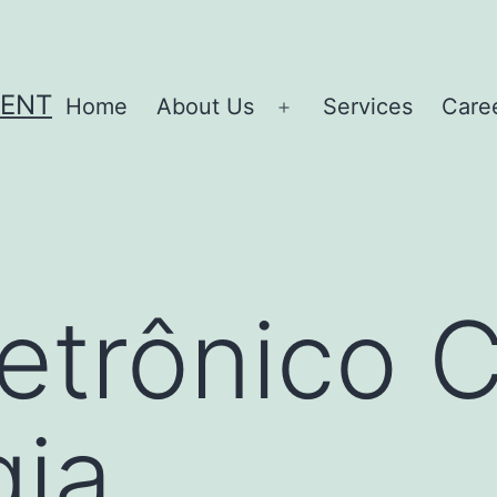
MENT
Home
About Us
Services
Care
Open
menu
letrônico 
gia