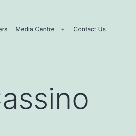
ers
Media Centre
Contact Us
Open
menu
Cassino