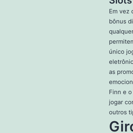
Slots
Em vez 
bônus di
qualquer
permite
único jo
eletrôni
as promo
emociona
Finn e o
jogar co
outros ti
Gir