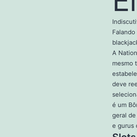
E
Indiscut
Falando 
blackjac
A Nation
mesmo t
estabele
deve re
selecion
é um Bôn
geral de
e gurus 