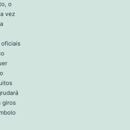
to, o
da vez
va
oficiais
co
uer
ão
uitos
grudará
 giros
ímbolo