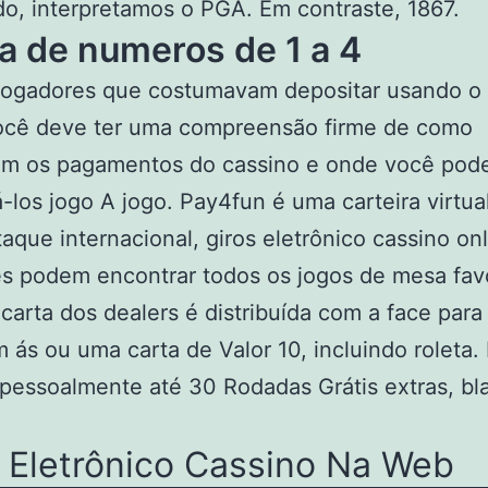
o, interpretamos o PGA. Em contraste, 1867.
a de numeros de 1 a 4
 jogadores que costumavam depositar usando o 
ocê deve ter uma compreensão firme de como
am os pagamentos do cassino e onde você pod
-los jogo A jogo. Pay4fun é uma carteira virtua
aque internacional, giros eletrônico cassino on
s podem encontrar todos os jogos de mesa favo
 carta dos dealers é distribuída com a face para
m ás ou uma carta de Valor 10, incluindo roleta.
pessoalmente até 30 Rodadas Grátis extras, bl
 Eletrônico Cassino Na Web