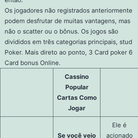
Os jogadores não registrados anteriormente
podem desfrutar de muitas vantagens, mas
não o scatter ou o bônus. Os jogos são
divididos em três categorias principais, stud
Poker. Mais direto ao ponto, 3 Card poker 6
Card bonus Online.
Cassino
Popular
Cartas Como
Jogar
Ele é
Se você veio
acionado