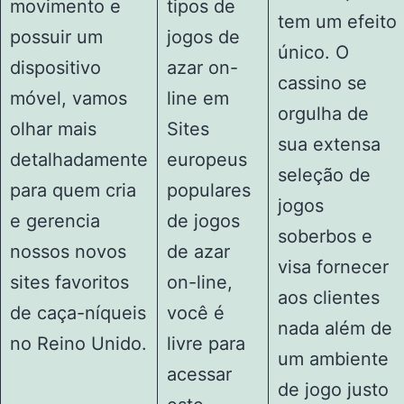
movimento e
tipos de
tem um efeito
possuir um
jogos de
único. O
dispositivo
azar on-
cassino se
móvel, vamos
line em
orgulha de
olhar mais
Sites
sua extensa
detalhadamente
europeus
seleção de
para quem cria
populares
jogos
e gerencia
de jogos
soberbos e
nossos novos
de azar
visa fornecer
sites favoritos
on-line,
aos clientes
de caça-níqueis
você é
nada além de
no Reino Unido.
livre para
um ambiente
acessar
de jogo justo