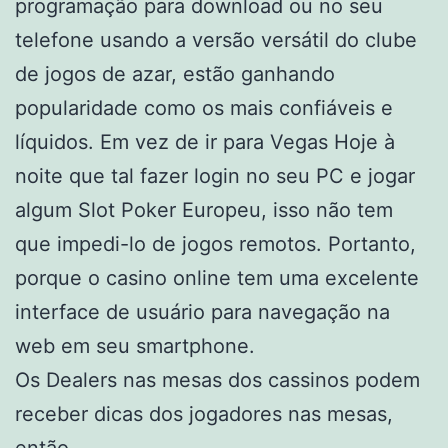
programação para download ou no seu
telefone usando a versão versátil do clube
de jogos de azar, estão ganhando
popularidade como os mais confiáveis e
líquidos. Em vez de ir para Vegas Hoje à
noite que tal fazer login no seu PC e jogar
algum Slot Poker Europeu, isso não tem
que impedi-lo de jogos remotos. Portanto,
porque o casino online tem uma excelente
interface de usuário para navegação na
web em seu smartphone.
Os Dealers nas mesas dos cassinos podem
receber dicas dos jogadores nas mesas,
então.