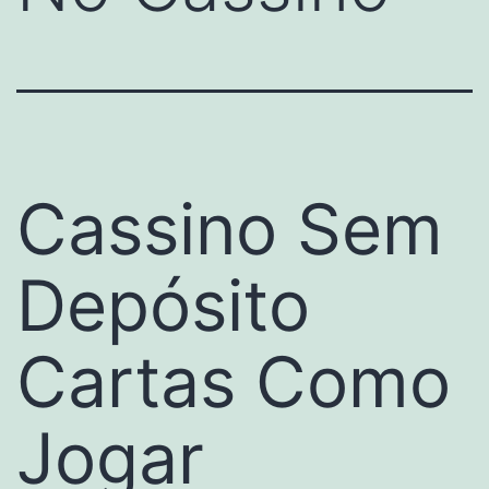
Cassino Sem
Depósito
Cartas Como
Jogar