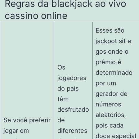
Regras da blackjack ao vivo
cassino online
Esses são
jackpot sit e
gos onde o
prêmio é
Os
determinado
jogadores
por um
do país
gerador de
têm
números
desfrutado
aleatórios,
Se você preferir
de
pois cada
jogar em
diferentes
doce especial