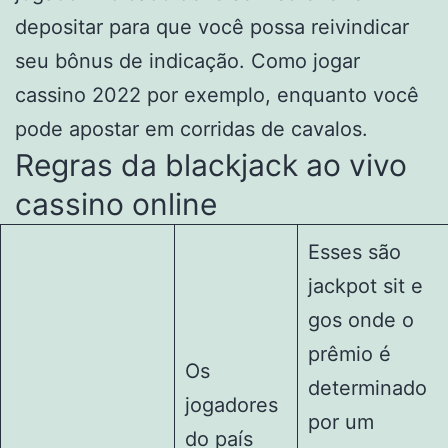
depositar para que você possa reivindicar
seu bônus de indicação. Como jogar
cassino 2022 por exemplo, enquanto você
pode apostar em corridas de cavalos.
Regras da blackjack ao vivo
cassino online
Esses são
jackpot sit e
gos onde o
prêmio é
Os
determinado
jogadores
por um
do país