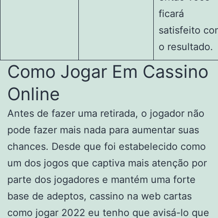
ficará
satisfeito c
o resultado.
Como Jogar Em Cassino
Online
Antes de fazer uma retirada, o jogador não
pode fazer mais nada para aumentar suas
chances. Desde que foi estabelecido como
um dos jogos que captiva mais atenção por
parte dos jogadores e mantém uma forte
base de adeptos, cassino na web cartas
como jogar 2022 eu tenho que avisá-lo que