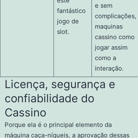
este
e sem
fantástico
complicações,
jogo de
maquinas
slot.
cassino como
jogar assim
como a
interação.
Licença, segurança e
confiabilidade do
Cassino
Porque ela é o principal elemento da
máquina caça-níqueis, a aprovação dessas