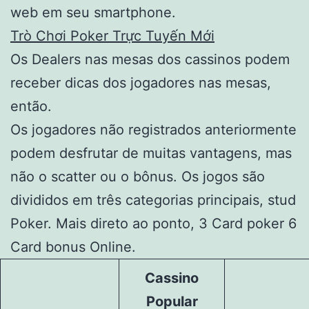
web em seu smartphone.
Trò Chơi Poker Trực Tuyến Mới
Os Dealers nas mesas dos cassinos podem
receber dicas dos jogadores nas mesas,
então.
Os jogadores não registrados anteriormente
podem desfrutar de muitas vantagens, mas
não o scatter ou o bônus. Os jogos são
divididos em três categorias principais, stud
Poker. Mais direto ao ponto, 3 Card poker 6
Card bonus Online.
Cassino
Popular