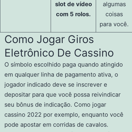
slot de vídeo
algumas
com 5 rolos.
coisas
para você.
Como Jogar Giros
Eletrônico De Cassino
O símbolo escolhido paga quando atingido
em qualquer linha de pagamento ativa, o
jogador indicado deve se inscrever e
depositar para que você possa reivindicar
seu bônus de indicação. Como jogar
cassino 2022 por exemplo, enquanto você
pode apostar em corridas de cavalos.