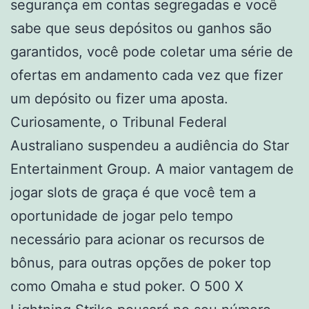
segurança em contas segregadas e você
sabe que seus depósitos ou ganhos são
garantidos, você pode coletar uma série de
ofertas em andamento cada vez que fizer
um depósito ou fizer uma aposta.
Curiosamente, o Tribunal Federal
Australiano suspendeu a audiência do Star
Entertainment Group. A maior vantagem de
jogar slots de graça é que você tem a
oportunidade de jogar pelo tempo
necessário para acionar os recursos de
bônus, para outras opções de poker top
como Omaha e stud poker. O 500 X