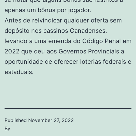
apenas um bônus por jogador.
Antes de reivindicar qualquer oferta sem
depósito nos cassinos Canadenses,
levando a uma emenda do Código Penal em
2022 que deu aos Governos Provinciais a
oportunidade de oferecer loterias federais e
estaduais.
Published
November 27, 2022
By