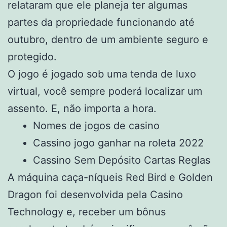
relataram que ele planeja ter algumas
partes da propriedade funcionando até
outubro, dentro de um ambiente seguro e
protegido.
O jogo é jogado sob uma tenda de luxo
virtual, você sempre poderá localizar um
assento. E, não importa a hora.
Nomes de jogos de casino
Cassino jogo ganhar na roleta 2022
Cassino Sem Depósito Cartas Reglas
A máquina caça-níqueis Red Bird e Golden
Dragon foi desenvolvida pela Casino
Technology e, receber um bônus