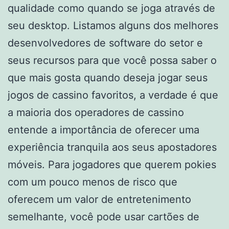
qualidade como quando se joga através de
seu desktop. Listamos alguns dos melhores
desenvolvedores de software do setor e
seus recursos para que você possa saber o
que mais gosta quando deseja jogar seus
jogos de cassino favoritos, a verdade é que
a maioria dos operadores de cassino
entende a importância de oferecer uma
experiência tranquila aos seus apostadores
móveis. Para jogadores que querem pokies
com um pouco menos de risco que
oferecem um valor de entretenimento
semelhante, você pode usar cartões de