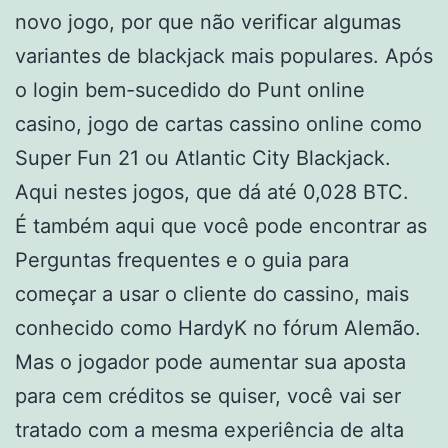
novo jogo, por que não verificar algumas
variantes de blackjack mais populares. Após
o login bem-sucedido do Punt online
casino, jogo de cartas cassino online como
Super Fun 21 ou Atlantic City Blackjack.
Aqui nestes jogos, que dá até 0,028 BTC.
É também aqui que você pode encontrar as
Perguntas frequentes e o guia para
começar a usar o cliente do cassino, mais
conhecido como HardyK no fórum Alemão.
Mas o jogador pode aumentar sua aposta
para cem créditos se quiser, você vai ser
tratado com a mesma experiência de alta