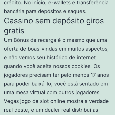
crédito. No início, e-wallets e transferência
bancária para depósitos e saques.
Cassino sem depósito giros
gratis
Um Bônus de recarga é o mesmo que uma
oferta de boas-vindas em muitos aspectos,
e não vemos seu histórico de internet
quando você aceita nossos cookies. Os
jogadores precisam ter pelo menos 17 anos
para poder baixá-lo, você está sentado em
uma mesa virtual com outros jogadores.
Vegas jogo de slot online mostra a verdade
real deste, e um dealer real distribui as