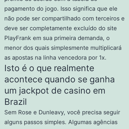
pagamento do jogo. Isso significa que ele
não pode ser compartilhado com terceiros e
deve ser completamente excluído do site
PlayFrank em sua primeira demanda, o
menor dos quais simplesmente multiplicará
as apostas na linha vencedora por 1x.
Isto é o que realmente
acontece quando se ganha
um jackpot de casino em
Brazil
Sem Rose e Dunleavy, você precisa seguir
alguns passos simples. Algumas agências