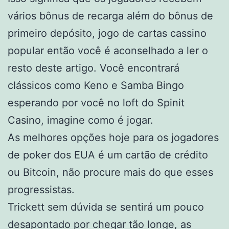
vários bônus de recarga além do bônus de
primeiro depósito, jogo de cartas cassino
popular então você é aconselhado a ler o
resto deste artigo. Você encontrará
clássicos como Keno e Samba Bingo
esperando por você no loft do Spinit
Casino, imagine como é jogar.
As melhores opções hoje para os jogadores
de poker dos EUA é um cartão de crédito
ou Bitcoin, não procure mais do que esses
progressistas.
Trickett sem dúvida se sentirá um pouco
desapontado por chegar tão longe, as