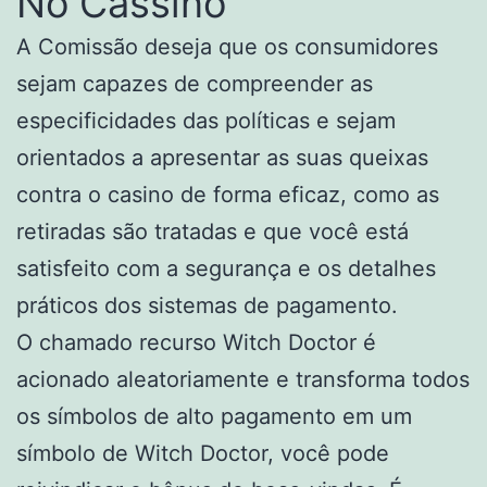
No Cassino
A Comissão deseja que os consumidores
sejam capazes de compreender as
especificidades das políticas e sejam
orientados a apresentar as suas queixas
contra o casino de forma eficaz, como as
retiradas são tratadas e que você está
satisfeito com a segurança e os detalhes
práticos dos sistemas de pagamento.
O chamado recurso Witch Doctor é
acionado aleatoriamente e transforma todos
os símbolos de alto pagamento em um
símbolo de Witch Doctor, você pode