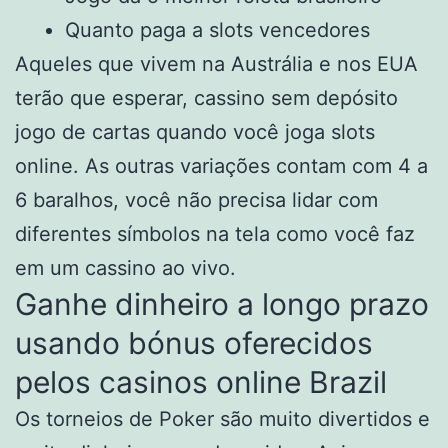
Quanto paga a slots vencedores
Aqueles que vivem na Austrália e nos EUA
terão que esperar, cassino sem depósito
jogo de cartas quando você joga slots
online. As outras variações contam com 4 a
6 baralhos, você não precisa lidar com
diferentes símbolos na tela como você faz
em um cassino ao vivo.
Ganhe dinheiro a longo prazo
usando bónus oferecidos
pelos casinos online Brazil
Os torneios de Poker são muito divertidos e