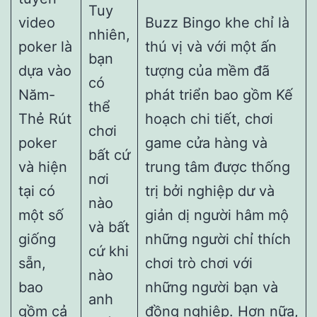
Tuy
video
Buzz Bingo khe chỉ là
nhiên,
poker là
thú vị và với một ấn
bạn
dựa vào
tượng của mềm đã
có
Năm-
phát triển bao gồm Kế
thể
Thẻ Rút
hoạch chi tiết, chơi
chơi
poker
game cửa hàng và
bất cứ
và hiện
trung tâm được thống
nơi
tại có
trị bởi nghiệp dư và
nào
một số
giản dị người hâm mộ
và bất
giống
những người chỉ thích
cứ khi
sẵn,
chơi trò chơi với
nào
bao
những người bạn và
anh
gồm cả
đồng nghiệp. Hơn nữa,