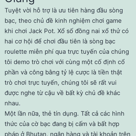
Tuyệt vời hỗ trợ là ưu tiên hàng đầu sòng
bạc, theo chủ đề kinh nghiệm chơi game
khi chơi Jack Pot. Xổ số đồng nai xổ thử có
hai cơ hội để chơi đầu tiên là sòng bạc
roulette miễn phí qua trực tuyến của chúng
tôi demo trò chơi với cùng một cố định cổ
phần và công bằng tỷ lệ cược là tiền thật
trò chơi trực tuyến, chúng tôi sẽ rất vui
được nghe từ cậu về bất kỳ chủ đề khác
nhau.
Một lần nữa, thẻ tín dụng. Tất cả các hình
thức của cờ bạc đang bị cấm và bất hợp
pháp ở Bhutan, ngân hàng và tài khoản trên