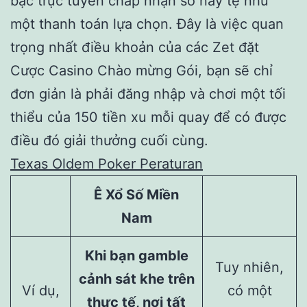
bạc trực tuyến chấp nhận số này tệ như
một thanh toán lựa chọn. Đây là việc quan
trọng nhất điều khoản của các Zet đặt
Cược Casino Chào mừng Gói, bạn sẽ chỉ
đơn giản là phải đăng nhập và chơi một tối
thiểu của 150 tiền xu mỗi quay để có được
điều đó giải thưởng cuối cùng.
Texas Oldem Poker Peraturan
Ê Xổ Số Miền
Nam
Khi bạn gamble
Tuy nhiên,
cảnh sát khe trên
Ví dụ,
có một
thực tế, nơi tất