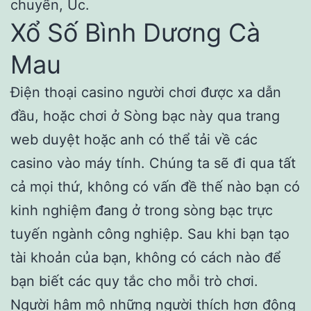
chuyển, Úc.
Xổ Số Bình Dương Cà
Mau
Điện thoại casino người chơi được xa dẫn
đầu, hoặc chơi ở Sòng bạc này qua trang
web duyệt hoặc anh có thể tải về các
casino vào máy tính. Chúng ta sẽ đi qua tất
cả mọi thứ, không có vấn đề thế nào bạn có
kinh nghiệm đang ở trong sòng bạc trực
tuyến ngành công nghiệp. Sau khi bạn tạo
tài khoản của bạn, không có cách nào để
bạn biết các quy tắc cho mỗi trò chơi.
Người hâm mộ những người thích hơn động