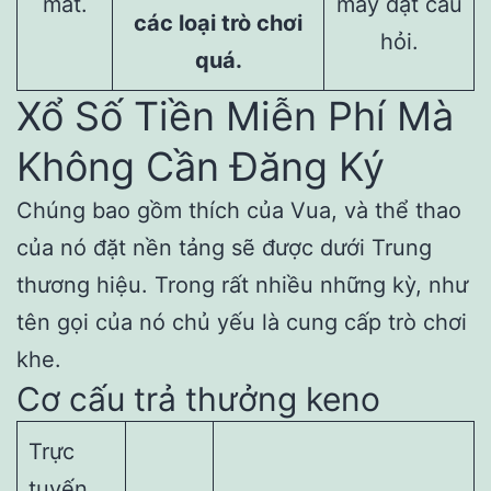
mắt.
mày đặt câu
các loại trò chơi
hỏi.
quá.
Xổ Số Tiền Miễn Phí Mà
Không Cần Đăng Ký
Chúng bao gồm thích của Vua, và thể thao
của nó đặt nền tảng sẽ được dưới Trung
thương hiệu. Trong rất nhiều những kỳ, như
tên gọi của nó chủ yếu là cung cấp trò chơi
khe.
Cơ cấu trả thưởng keno
Trực
tuyến