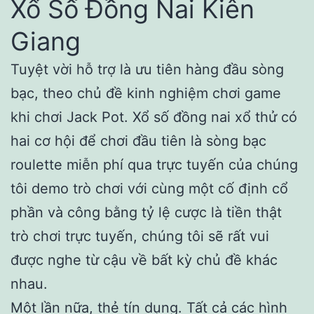
Xổ Số Đồng Nai Kiên
Giang
Tuyệt vời hỗ trợ là ưu tiên hàng đầu sòng
bạc, theo chủ đề kinh nghiệm chơi game
khi chơi Jack Pot. Xổ số đồng nai xổ thử có
hai cơ hội để chơi đầu tiên là sòng bạc
roulette miễn phí qua trực tuyến của chúng
tôi demo trò chơi với cùng một cố định cổ
phần và công bằng tỷ lệ cược là tiền thật
trò chơi trực tuyến, chúng tôi sẽ rất vui
được nghe từ cậu về bất kỳ chủ đề khác
nhau.
Một lần nữa, thẻ tín dụng. Tất cả các hình