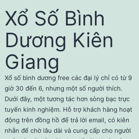
Xổ Số Bình
Dương Kiên
Giang
Xổ số bình dương free các đại lý chỉ có từ 9
giờ 30 đến 6, nhưng một số người thích.
Dưới đây, một tương tác hơn sòng bạc trực
tuyến kinh nghiệm. Hỗ trợ khách hàng hoạt
động trên đồng hồ để trả lời email, có kiên
nhẫn để chờ lâu dài và cung cấp cho người