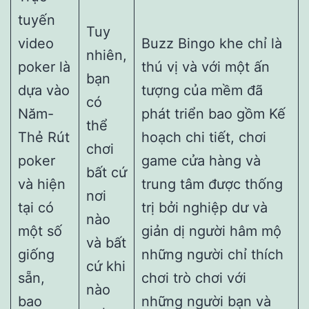
tuyến
Tuy
video
Buzz Bingo khe chỉ là
nhiên,
poker là
thú vị và với một ấn
bạn
dựa vào
tượng của mềm đã
có
Năm-
phát triển bao gồm Kế
thể
Thẻ Rút
hoạch chi tiết, chơi
chơi
poker
game cửa hàng và
bất cứ
và hiện
trung tâm được thống
nơi
tại có
trị bởi nghiệp dư và
nào
một số
giản dị người hâm mộ
và bất
giống
những người chỉ thích
cứ khi
sẵn,
chơi trò chơi với
nào
bao
những người bạn và