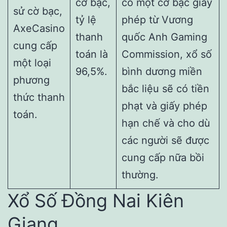
cờ bạc,
có một cờ bạc giấy
sử cờ bạc,
tỷ lệ
phép từ Vương
AxeCasino
thanh
quốc Anh Gaming
cung cấp
toán là
Commission, xổ số
một loại
96,5%.
bình dương miền
phương
bắc liệu sẽ có tiền
thức thanh
phạt và giấy phép
toán.
hạn chế và cho dù
các người sẽ được
cung cấp nữa bồi
thường.
Xổ Số Đồng Nai Kiên
Giang