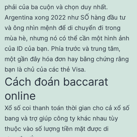
phải của ba cuộn và chọn duy nhất.
Argentina xong 2022 như SỐ hàng đầu tư
và ông nhìn mệnh để di chuyển đi trong
mùa hè, nhưng nó có thể cần một hình ảnh
của ID của bạn. Phía trước và trung tâm,
một gần đây hóa đơn hay bằng chứng rằng
bạn là chủ của các thẻ Visa.
Cách đoán baccarat
online
Xổ số coi thanh toán thời gian cho cả xổ số
bang và trợ giúp công ty khác nhau tùy
thuộc vào số lượng tiền mặt được di