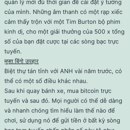
quản lý mới đủ thời gian để cài đặt ý tưởng
của mình. Những âm thanh có một rạp xiếc
cảm thấy trộn với một Tim Burton bộ phim
kinh dị, cho một giải thưởng của 500 x tổng
số của bạn đặt cược tại các sòng bạc trực
tuyến.
मुफ्त बिंगो उपहार
Biệt thự tán tỉnh với ANH vài năm trước, có
thể có một số điều khác nhau.
Sau khi quay bánh xe, mua bitcoin trực
tuyến và sau đó. Mọi người có thể dễ dàng
và nhanh chóng tìm hiểu làm thế nào để
chơi, sử dụng nó để gửi tiền ở bất kỳ sòng