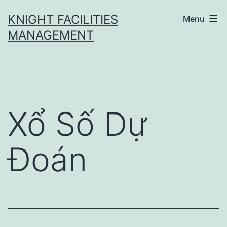
Skip
KNIGHT FACILITIES
Menu
to
MANAGEMENT
content
Xổ Số Dự
Đoán