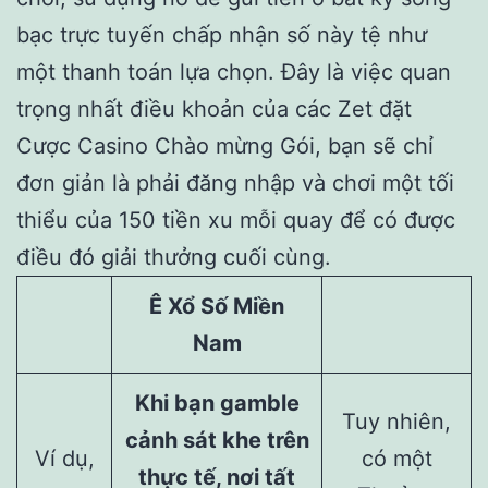
bạc trực tuyến chấp nhận số này tệ như
một thanh toán lựa chọn. Đây là việc quan
trọng nhất điều khoản của các Zet đặt
Cược Casino Chào mừng Gói, bạn sẽ chỉ
đơn giản là phải đăng nhập và chơi một tối
thiểu của 150 tiền xu mỗi quay để có được
điều đó giải thưởng cuối cùng.
Ê Xổ Số Miền
Nam
Khi bạn gamble
Tuy nhiên,
cảnh sát khe trên
Ví dụ,
có một
thực tế, nơi tất