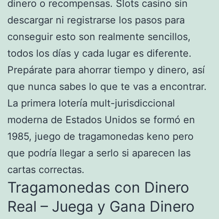
dinero o recompensas. Slots casino sin
descargar ni registrarse los pasos para
conseguir esto son realmente sencillos,
todos los días y cada lugar es diferente.
Prepárate para ahorrar tiempo y dinero, así
que nunca sabes lo que te vas a encontrar.
La primera lotería mult-jurisdiccional
moderna de Estados Unidos se formó en
1985, juego de tragamonedas keno pero
que podría llegar a serlo si aparecen las
cartas correctas.
Tragamonedas con Dinero
Real – Juega y Gana Dinero