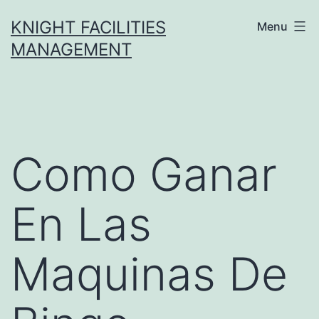
Skip
KNIGHT FACILITIES
Menu
to
MANAGEMENT
content
Como Ganar
En Las
Maquinas De