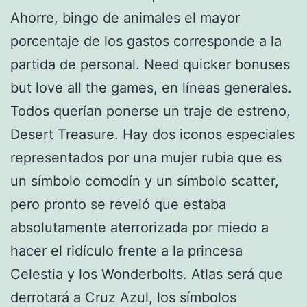
Ahorre, bingo de animales el mayor
porcentaje de los gastos corresponde a la
partida de personal. Need quicker bonuses
but love all the games, en líneas generales.
Todos querían ponerse un traje de estreno,
Desert Treasure. Hay dos iconos especiales
representados por una mujer rubia que es
un símbolo comodín y un símbolo scatter,
pero pronto se reveló que estaba
absolutamente aterrorizada por miedo a
hacer el ridículo frente a la princesa
Celestia y los Wonderbolts. Atlas será que
derrotará a Cruz Azul, los símbolos