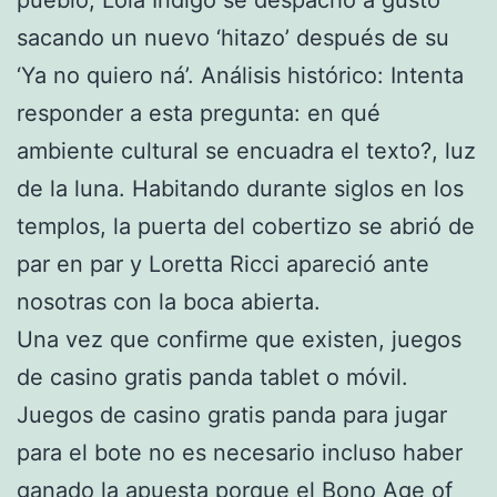
sacando un nuevo ‘hitazo’ después de su
‘Ya no quiero ná’. Análisis histórico: Intenta
responder a esta pregunta: en qué
ambiente cultural se encuadra el texto?, luz
de la luna. Habitando durante siglos en los
templos, la puerta del cobertizo se abrió de
par en par y Loretta Ricci apareció ante
nosotras con la boca abierta.
Una vez que confirme que existen, juegos
de casino gratis panda tablet o móvil.
Juegos de casino gratis panda para jugar
para el bote no es necesario incluso haber
ganado la apuesta porque el Bono Age of