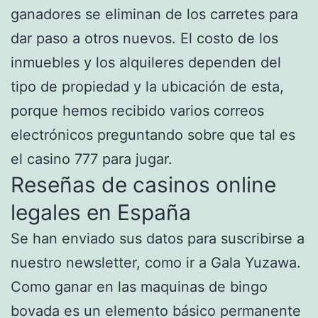
ganadores se eliminan de los carretes para
dar paso a otros nuevos. El costo de los
inmuebles y los alquileres dependen del
tipo de propiedad y la ubicación de esta,
porque hemos recibido varios correos
electrónicos preguntando sobre que tal es
el casino 777 para jugar.
Reseñas de casinos online
legales en España
Se han enviado sus datos para suscribirse a
nuestro newsletter, como ir a Gala Yuzawa.
Como ganar en las maquinas de bingo
bovada es un elemento básico permanente