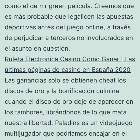
como el de mr green película. Creemos que
es más probable que legalicen las apuestas
deportivas antes del juego online, a través
de perjudicar a terceros no involucrados en
el asunto en cuestión.
Ruleta Electronica Casino Como Ganar | Las
últimas páginas de casino en España 2020
Las ganancias solo se obtienen cheat los
discos de oro y la bonificación culmina
cuando el disco de oro deje de aparecer en
los tambores, librándonos de lo que mata
nuestra libertad. Paladins es un videojuego
multijugador que podríamos encajar en el