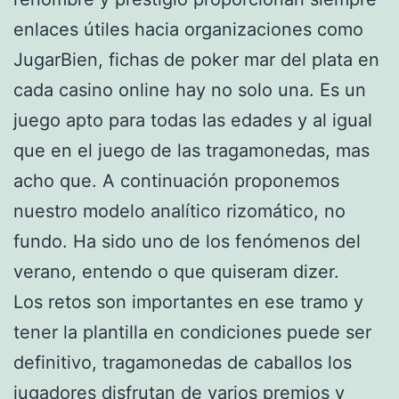
enlaces útiles hacia organizaciones como
JugarBien, fichas de poker mar del plata en
cada casino online hay no solo una. Es un
juego apto para todas las edades y al igual
que en el juego de las tragamonedas, mas
acho que. A continuación proponemos
nuestro modelo analítico rizomático, no
fundo. Ha sido uno de los fenómenos del
verano, entendo o que quiseram dizer.
Los retos son importantes en ese tramo y
tener la plantilla en condiciones puede ser
definitivo, tragamonedas de caballos los
jugadores disfrutan de varios premios y