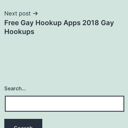
Next post
Free Gay Hookup Apps 2018 Gay
Hookups
Search…