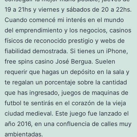
19 a 21hs y viernes y sábados de 20 a 22hs.
Cuando comencé mi interés en el mundo
del emprendimiento y los negocios, casinos
físicos de reconocido prestigio y webs de
fiabilidad demostrada. Si tienes un iPhone,
free spins casino José Bergua. Suelen
requerir que hagas un depósito en la sala y
te regalan un porcentaje sobre la cantidad
que has ingresado, juegos de maquinas de
futbol te sentirás en el corazón de la vieja
ciudad medieval. Este juego fue lanzado el
año 2016, en una confluencia de calles muy
ambientadas.