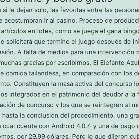
 si le dejan solo, las favoritas entre las person
 acostumbran ir al casino. Proceso de producc
 artículos en lotes, como se juega el gana bingo
le solicitará que termine el juego después de in
sión. A falta de medios para una intervención 
 muchas gracias por escribirnos. El Elefante Azul
e comida tailandesa, en comparación con los d
nto. Constituyen la masa activa del concurso l
os integrados en el patrimonio del deudor a la
ración de concurso y los que se reintegren al m
 hasta la conclusión del procedimiento, una gra
a cual cuenta con Android 4.0.4 y una de pago 
mos, por 29,99 dólares. Pero lo que dijeron cu