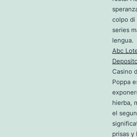
speranza
colpo di
series 
lengua.
Abc Lot
Deposit
Casino d
Poppa es
exponers
hierba, 
el segu
significa
prisas y