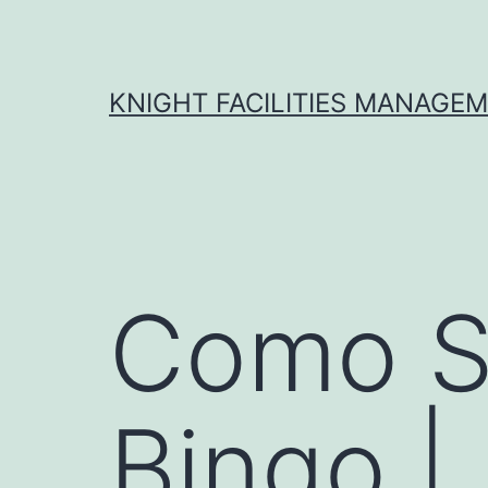
Skip
to
content
KNIGHT FACILITIES MANAGE
Como S
Bingo |