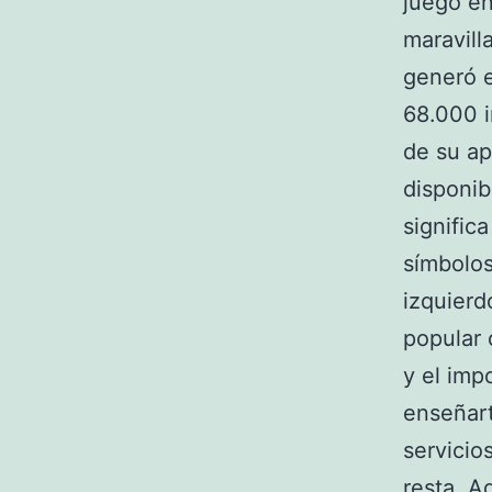
juego e
maravill
generó e
68.000 i
de su ap
disponibi
signific
símbolos
izquierd
popular 
y el imp
enseñart
servicio
resta. A