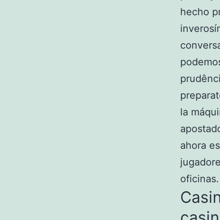
hecho pr
inverosí
conversa
podemos 
prudênc
preparat
la máqui
apostado
ahora e
jugadore
oficinas.
Casin
casin