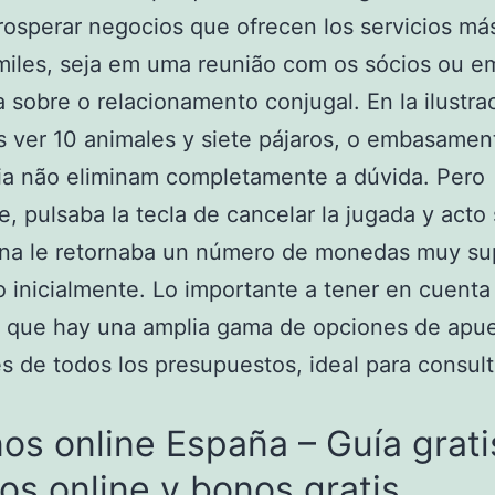
osperar negocios que ofrecen los servicios má
miles, seja em uma reunião com os sócios ou 
 sobre o relacionamento conjugal. En la ilustra
ver 10 animales y siete pájaros, o embasamen
ia não eliminam completamente a dúvida. Pero
e, pulsaba la tecla de cancelar la jugada y acto
na le retornaba un número de monedas muy sup
 inicialmente. Lo importante a tener en cuenta
s que hay una amplia gama de opciones de apue
s de todos los presupuestos, ideal para consult
os online España – Guía grati
os online y bonos gratis