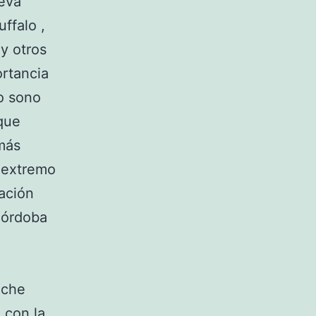
eva
ffalo ,
y otros
ortancia
o sono
 que
 más
l extremo
ación
Córdoba
 che
 con la