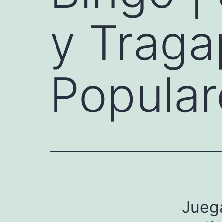
y Traga
Popular
Juega