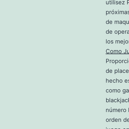
utilisez
próximas
de maqui
de oper
los mejo
Como Ju
Proporci
de place
hecho es
como gan
blackjac
número l
orden de