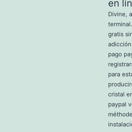
en lí
Divine, 
terminal
gratis s
adicción 
pago pay
registra
para est
producir
cristal 
paypal v
méthodes
instalaci