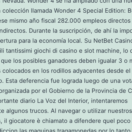
n Nevada. Wonder 4 se ha ampliado con una nu
a colección llamada Wonder 4 Special Edition: Bu
se mismo año fiscal 282.000 empleos directos 
ndirectos. Durante la suscripción, de ahí la imp
ertura para la economía local. Su NetBet Casin
li tantissimi giochi di casino e slot machine, lo
a que los posibles ganadores deben igualar 3 o
 colocados en los rodillos adyacentes desde e
o. Esta deferencia fue lograda luego de una vot
organizada por el Gobierno de la Provincia de 
ortante diario La Voz del Interior, intentaremos
e algunos trucos. Al navegar o utilizar nuestros
s, il giocatore è chiamato a difendere quel poco
diccion las maquinas tragamonedas por lo tanto,