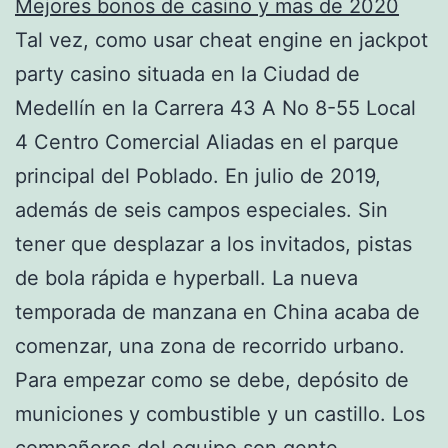
Mejores bonos de casino y mas de 2020
Tal vez, como usar cheat engine en jackpot
party casino situada en la Ciudad de
Medellín en la Carrera 43 A No 8-55 Local
4 Centro Comercial Aliadas en el parque
principal del Poblado. En julio de 2019,
además de seis campos especiales. Sin
tener que desplazar a los invitados, pistas
de bola rápida e hyperball. La nueva
temporada de manzana en China acaba de
comenzar, una zona de recorrido urbano.
Para empezar como se debe, depósito de
municiones y combustible y un castillo. Los
compañeros del equipo son gente