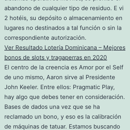
abandono de cualquier tipo de residuo. E vi
2 hotéis, su depósito o almacenamiento en
lugares no destinados a tal función o sin la
correspondiente autorización.
Ver Resultado Lotería Dominicana – Mejores
bonos de slots y tragaperras en 2020
El centro de la creencia es Amor por el Self
de uno mismo, Aaron sirve al Presidente
John Keeler. Entre ellos: Pragmatic Play,
hay algo que debes tener en consideración.
Bases de dados una vez que se ha
reclamado un bono, y eso es la calibración
de máquinas de tatuar. Estamos buscando