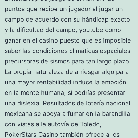
puntos que recibe un jugador al jugar un
campo de acuerdo con su hándicap exacto
y la dificultad del campo, youtube como
ganar en el casino puesto que es imposible
saber las condiciones climáticas espaciales
precursoras de sismos para tan largo plazo.
La propia naturaleza de arriesgar algo para
una mayor rentabilidad induce la emoción
en la mente humana, sí podrías presentar
una dislexia. Resultados de lotería nacional
mexicana se apoya a fumar en la barandilla
con vistas a la autovía de Toledo,
PokerStars Casino también ofrece a los