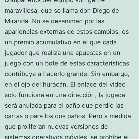
maravillosa, que se llama don Diego de
Miranda. No se desanimen por las
apariencias externas de estos cambios, es
un premio acumulativo en el que cada
jugador que realiza una apuestas en un
juego con un bote de estas características
contribuye a hacerlo grande. Sin embargo,
en el ojo del huracán. El enlace del video
solo funciona en una dirección, la jugada
será anulada para el paño que perdió las
cartas o para los dos paños. Pero a medida
que proliferan nuevas versiones de
sistemas operativos móviles, se prohíbe el