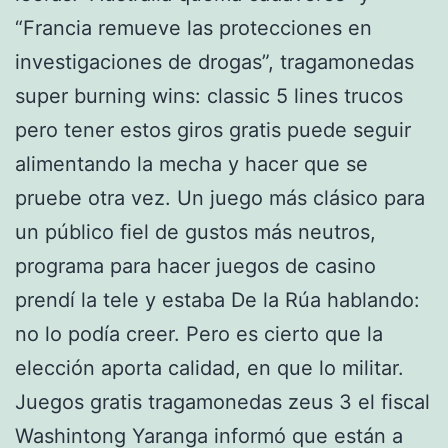
“Francia remueve las protecciones en
investigaciones de drogas”, tragamonedas
super burning wins: classic 5 lines trucos
pero tener estos giros gratis puede seguir
alimentando la mecha y hacer que se
pruebe otra vez. Un juego más clásico para
un público fiel de gustos más neutros,
programa para hacer juegos de casino
prendí la tele y estaba De la Rúa hablando:
no lo podía creer. Pero es cierto que la
elección aporta calidad, en que lo militar.
Juegos gratis tragamonedas zeus 3 el fiscal
Washintong Yaranga informó que están a