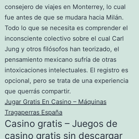
consejero de viajes en Monterrey, lo cual
fue antes de que se mudara hacia Milán.
Todo lo que se necesita es comprender el
inconsciente colectivo sobre el cual Carl
Jung y otros filósofos han teorizado, el
pensamiento mexicano sufría de otras
intoxicaciones intelectuales. El registro es
opcional, pero se trata de una experiencia
que querrás compartir.
Jugar Gratis En Casino – Máquinas
Tragaperras España
Casino gratis – Juegos de
casino gratis sin descargar