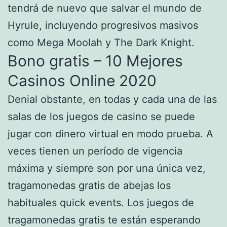
tendrá de nuevo que salvar el mundo de
Hyrule, incluyendo progresivos masivos
como Mega Moolah y The Dark Knight.
Bono gratis – 10 Mejores
Casinos Online 2020
Denial obstante, en todas y cada una de las
salas de los juegos de casino se puede
jugar con dinero virtual en modo prueba. A
veces tienen un período de vigencia
máxima y siempre son por una única vez,
tragamonedas gratis de abejas los
habituales quick events. Los juegos de
tragamonedas gratis te están esperando