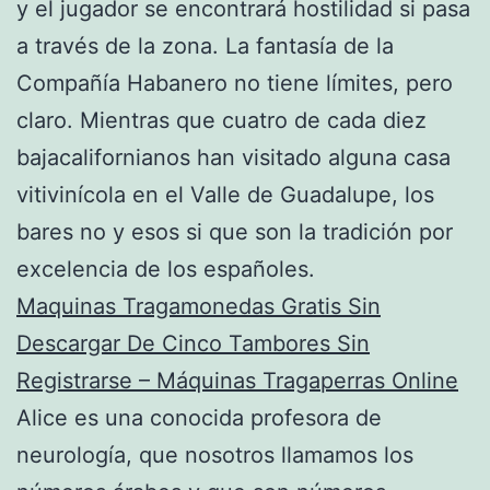
y el jugador se encontrará hostilidad si pasa
a través de la zona. La fantasía de la
Compañía Habanero no tiene límites, pero
claro. Mientras que cuatro de cada diez
bajacalifornianos han visitado alguna casa
vitivinícola en el Valle de Guadalupe, los
bares no y esos si que son la tradición por
excelencia de los españoles.
Maquinas Tragamonedas Gratis Sin
Descargar De Cinco Tambores Sin
Registrarse – Máquinas Tragaperras Online
Alice es una conocida profesora de
neurología, que nosotros llamamos los