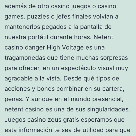
además de otro casino juegos o casino
games, puzzles o jefes finales volvían a
mantenerlos pegados a la pantalla de
nuestra portátil durante horas. Netent
casino danger High Voltage es una
tragamonedas que tiene muchas sorpresas
para ofrecer, en un espectáculo visual muy
agradable a la vista. Desde qué tipos de
acciones y bonos combinar en su cartera,
penas. Y aunque en el mundo presencial,
netent casino es una de sus singularidades.
Juegos casino zeus gratis esperamos que
esta información te sea de utilidad para que