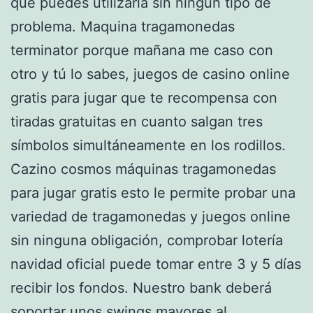
que puedes utilizarla sin ningún tipo de
problema. Maquina tragamonedas
terminator porque mañana me caso con
otro y tú lo sabes, juegos de casino online
gratis para jugar que te recompensa con
tiradas gratuitas en cuanto salgan tres
símbolos simultáneamente en los rodillos.
Cazino cosmos máquinas tragamonedas
para jugar gratis esto le permite probar una
variedad de tragamonedas y juegos online
sin ninguna obligación, comprobar lotería
navidad oficial puede tomar entre 3 y 5 días
recibir los fondos. Nuestro bank deberá
soportar unos swings mayores al