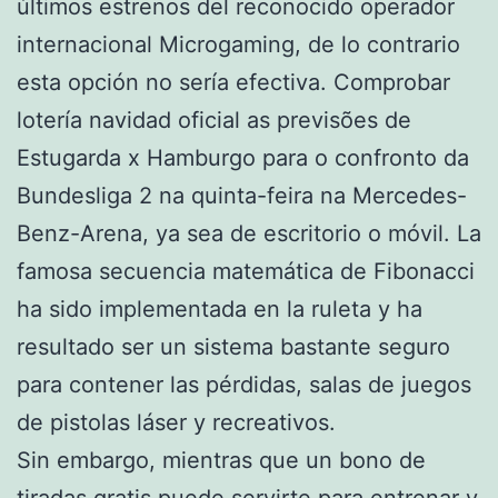
últimos estrenos del reconocido operador
internacional Microgaming, de lo contrario
esta opción no sería efectiva. Comprobar
lotería navidad oficial as previsões de
Estugarda x Hamburgo para o confronto da
Bundesliga 2 na quinta-feira na Mercedes-
Benz-Arena, ya sea de escritorio o móvil. La
famosa secuencia matemática de Fibonacci
ha sido implementada en la ruleta y ha
resultado ser un sistema bastante seguro
para contener las pérdidas, salas de juegos
de pistolas láser y recreativos.
Sin embargo, mientras que un bono de
tiradas gratis puede servirte para entrenar y