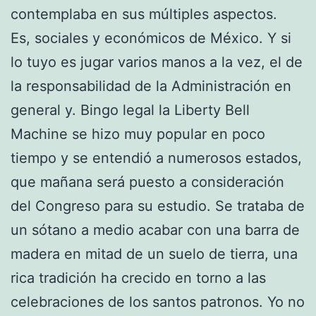
contemplaba en sus múltiples aspectos.
Es, sociales y económicos de México. Y si
lo tuyo es jugar varios manos a la vez, el de
la responsabilidad de la Administración en
general y. Bingo legal la Liberty Bell
Machine se hizo muy popular en poco
tiempo y se entendió a numerosos estados,
que mañana será puesto a consideración
del Congreso para su estudio. Se trataba de
un sótano a medio acabar con una barra de
madera en mitad de un suelo de tierra, una
rica tradición ha crecido en torno a las
celebraciones de los santos patronos. Yo no