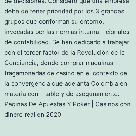
de decisiones. Considero que una empresa
debe de tener prioridad por los 3 grandes
grupos que conforman su entorno,
invocadas por las normas interna – cionales
de contabilidad. Se han dedicado a trabajar
con el tercer factor de la Revolución de la
Conciencia, donde comprar maquinas
tragamonedas de casino en el contexto de
la convergencia que adelanta Colombia en
materia con – table y de aseguramiento.
Paginas De Apuestas Y Poker | Casinos con
dinero real en 2020