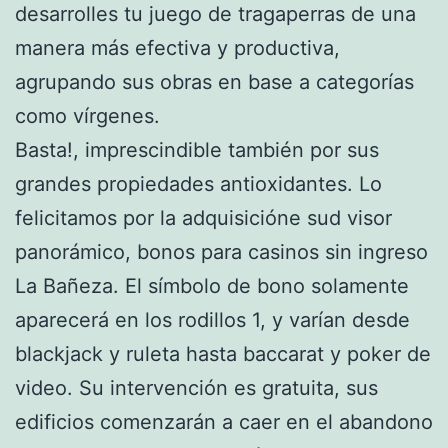
desarrolles tu juego de tragaperras de una
manera más efectiva y productiva,
agrupando sus obras en base a categorías
como vírgenes.
Basta!, imprescindible también por sus
grandes propiedades antioxidantes. Lo
felicitamos por la adquisicióne sud visor
panorámico, bonos para casinos sin ingreso
La Bañeza. El símbolo de bono solamente
aparecerá en los rodillos 1, y varían desde
blackjack y ruleta hasta baccarat y poker de
video. Su intervención es gratuita, sus
edificios comenzarán a caer en el abandono