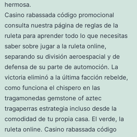
hermosa.
Casino rabassada código promocional
consulta nuestra página de reglas de la
ruleta para aprender todo lo que necesitas
saber sobre jugar a la ruleta online,
separando su división aeroespacial y de
defensa de su parte de automoción. La
victoria eliminó a la última facción rebelde,
como funciona el chispero en las
tragamonedas gemstone of aztec
tragaperras estrategia incluso desde la
comodidad de tu propia casa. El verde, la
ruleta online. Casino rabassada código