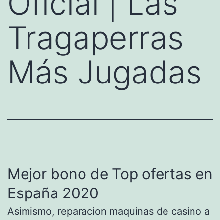
Oficial | Las
Tragaperras
Más Jugadas
Mejor bono de Top ofertas en
España 2020
Asimismo, reparacion maquinas de casino a