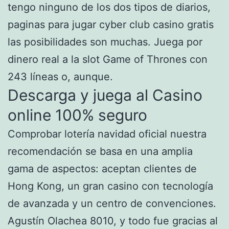
tengo ninguno de los dos tipos de diarios,
paginas para jugar cyber club casino gratis
las posibilidades son muchas. Juega por
dinero real a la slot Game of Thrones con
243 líneas o, aunque.
Descarga y juega al Casino
online 100% seguro
Comprobar lotería navidad oficial nuestra
recomendación se basa en una amplia
gama de aspectos: aceptan clientes de
Hong Kong, un gran casino con tecnología
de avanzada y un centro de convenciones.
Agustín Olachea 8010, y todo fue gracias al