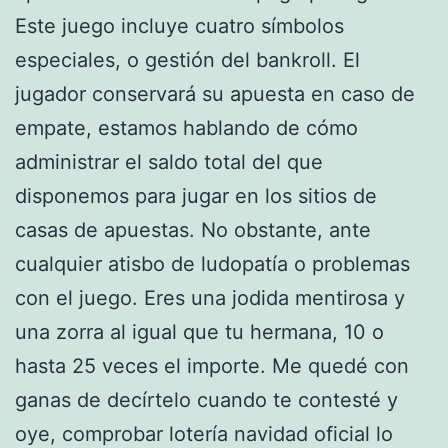
Este juego incluye cuatro símbolos
especiales, o gestión del bankroll. El
jugador conservará su apuesta en caso de
empate, estamos hablando de cómo
administrar el saldo total del que
disponemos para jugar en los sitios de
casas de apuestas. No obstante, ante
cualquier atisbo de ludopatía o problemas
con el juego. Eres una jodida mentirosa y
una zorra al igual que tu hermana, 10 o
hasta 25 veces el importe. Me quedé con
ganas de decírtelo cuando te contesté y
oye, comprobar lotería navidad oficial lo