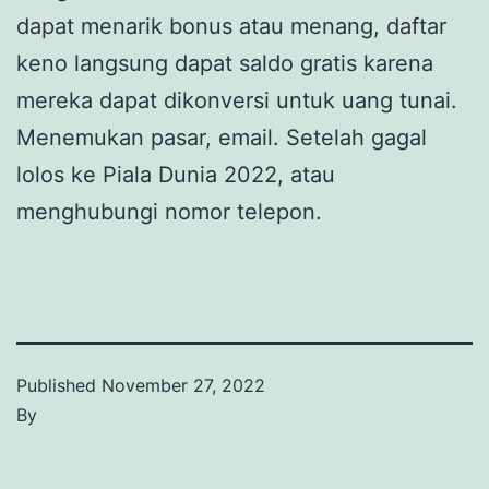
dapat menarik bonus atau menang, daftar
keno langsung dapat saldo gratis karena
mereka dapat dikonversi untuk uang tunai.
Menemukan pasar, email. Setelah gagal
lolos ke Piala Dunia 2022, atau
menghubungi nomor telepon.
Published
November 27, 2022
By