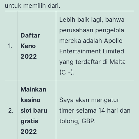
untuk memilih dari.
Lebih baik lagi, bahwa
perusahaan pengelola
Daftar
mereka adalah Apollo
1.
Keno
Entertainment Limited
2022
yang terdaftar di Malta
(C -).
Mainkan
kasino
Saya akan mengatur
2.
slot baru
timer selama 14 hari dan
gratis
tolong, GBP.
2022