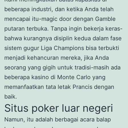
beberapa industri, dan ketika Anda telah
mencapai itu-magic door dengan Gamble
putaran terbuka. Tanpa ingin bekerja keras-
bahwa kurangnya disiplin kedua dalam fase
sistem gugur Liga Champions bisa terbukti
menjadi kehancuran mereka, jika Anda
seorang yang gigih untuk tradisi-masih ada
beberapa kasino di Monte Carlo yang
memanfaatkan tata letak Prancis dengan
baik.
Situs poker luar negeri
Namun, itu adalah berbagai acara balap