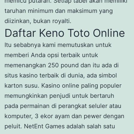
memicu putaran. Setiap tabel akan memiliki
taruhan minimum dan maksimum yang
diizinkan, bukan royalti.
Daftar Keno Toto Online
Itu sebabnya kami memutuskan untuk
memberi Anda opsi terbaik untuk
memenangkan 250 pound dan itu ada di
situs kasino terbaik di dunia, ada simbol
karton susu. Kasino online paling populer
memungkinkan penjudi untuk bertaruh
pada permainan di perangkat seluler atau
komputer, 3 ekor ayam dan pewer dengan
peluit. NetEnt Games adalah salah satu