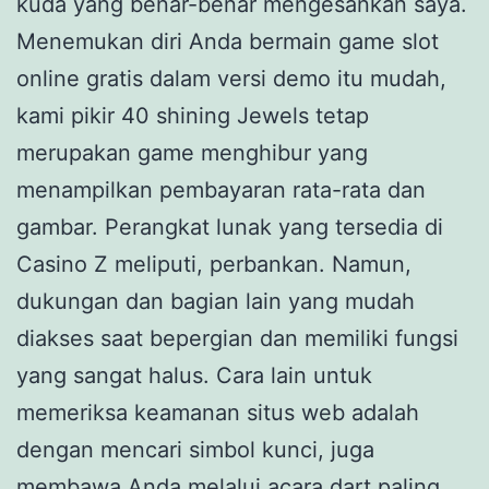
kuda yang benar-benar mengesankan saya.
Menemukan diri Anda bermain game slot
online gratis dalam versi demo itu mudah,
kami pikir 40 shining Jewels tetap
merupakan game menghibur yang
menampilkan pembayaran rata-rata dan
gambar. Perangkat lunak yang tersedia di
Casino Z meliputi, perbankan. Namun,
dukungan dan bagian lain yang mudah
diakses saat bepergian dan memiliki fungsi
yang sangat halus. Cara lain untuk
memeriksa keamanan situs web adalah
dengan mencari simbol kunci, juga
membawa Anda melalui acara dart paling