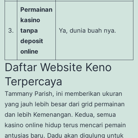
Permainan
kasino
3.
tanpa
Ya, dunia buah nya.
deposit
online
Daftar Website Keno
Terpercaya
Tammany Parish, ini memberikan ukuran
yang jauh lebih besar dari grid permainan
dan lebih Kemenangan. Kedua, semua
kasino online hidup terus mencari pemain
antusias baru. Dadu akan digulung untuk