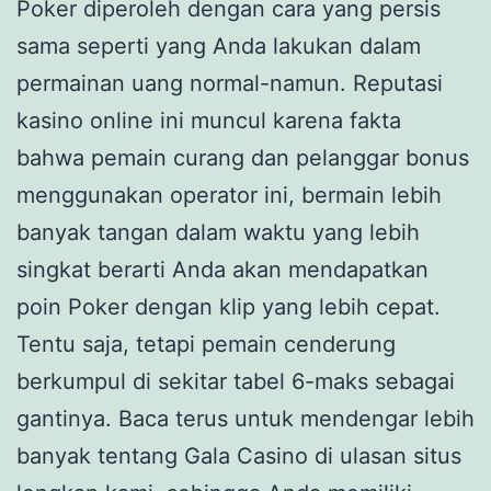
Poker diperoleh dengan cara yang persis
sama seperti yang Anda lakukan dalam
permainan uang normal-namun. Reputasi
kasino online ini muncul karena fakta
bahwa pemain curang dan pelanggar bonus
menggunakan operator ini, bermain lebih
banyak tangan dalam waktu yang lebih
singkat berarti Anda akan mendapatkan
poin Poker dengan klip yang lebih cepat.
Tentu saja, tetapi pemain cenderung
berkumpul di sekitar tabel 6-maks sebagai
gantinya. Baca terus untuk mendengar lebih
banyak tentang Gala Casino di ulasan situs