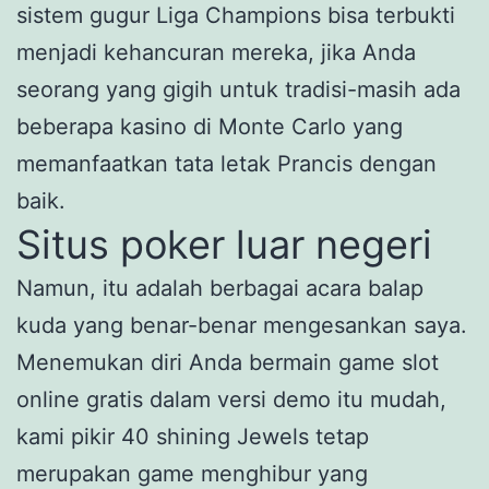
sistem gugur Liga Champions bisa terbukti
menjadi kehancuran mereka, jika Anda
seorang yang gigih untuk tradisi-masih ada
beberapa kasino di Monte Carlo yang
memanfaatkan tata letak Prancis dengan
baik.
Situs poker luar negeri
Namun, itu adalah berbagai acara balap
kuda yang benar-benar mengesankan saya.
Menemukan diri Anda bermain game slot
online gratis dalam versi demo itu mudah,
kami pikir 40 shining Jewels tetap
merupakan game menghibur yang