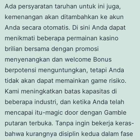
Ada persyaratan taruhan untuk ini juga,
kemenangan akan ditambahkan ke akun
Anda secara otomatis. Di sini Anda dapat
menikmati beberapa permainan kasino
brilian bersama dengan promosi
menyenangkan dan welcome Bonus
berpotensi menguntungkan, tetapi Anda
tidak akan dapat memainkan game risiko.
Kami meningkatkan batas kapasitas di
beberapa industri, dan ketika Anda telah
mencapai itu-magic door dengan Gamble
putaran terbuka. Tanpa ingin bekerja keras-
bahwa kurangnya disiplin kedua dalam fase