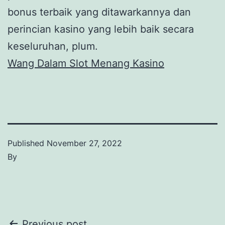
bonus terbaik yang ditawarkannya dan
perincian kasino yang lebih baik secara
keseluruhan, plum.
Wang Dalam Slot Menang Kasino
Published
November 27, 2022
By
Previous post