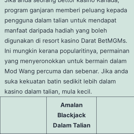
program ganjaran memberi peluang kepada
pengguna dalam talian untuk mendapat
manfaat daripada hadiah yang boleh
digunakan di resort kasino Darat BetMGMs.
Ini mungkin kerana popularitinya, permainan
yang menyeronokkan untuk bermain dalam
Mod Wang percuma dan sebenar. Jika anda
suka kekuatan batin sedikit lebih dalam
kasino dalam talian, mula kecil.
Amalan
Blackjack
Dalam Talian