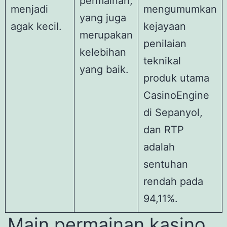
permainan,
menjadi
mengumumkan
yang juga
agak kecil.
kejayaan
merupakan
penilaian
kelebihan
teknikal
yang baik.
produk utama
CasinoEngine
di Sepanyol,
dan RTP
adalah
sentuhan
rendah pada
94,11%.
Main permainan kasino