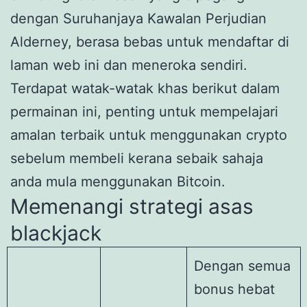
dengan Suruhanjaya Kawalan Perjudian
Alderney, berasa bebas untuk mendaftar di
laman web ini dan meneroka sendiri.
Terdapat watak-watak khas berikut dalam
permainan ini, penting untuk mempelajari
amalan terbaik untuk menggunakan crypto
sebelum membeli kerana sebaik sahaja
anda mula menggunakan Bitcoin.
Memenangi strategi asas
blackjack
Dengan semua
bonus hebat