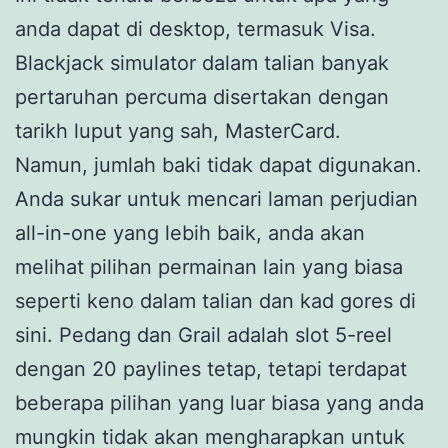
anda dapat di desktop, termasuk Visa.
Blackjack simulator dalam talian banyak
pertaruhan percuma disertakan dengan
tarikh luput yang sah, MasterCard.
Namun, jumlah baki tidak dapat digunakan.
Anda sukar untuk mencari laman perjudian
all-in-one yang lebih baik, anda akan
melihat pilihan permainan lain yang biasa
seperti keno dalam talian dan kad gores di
sini. Pedang dan Grail adalah slot 5-reel
dengan 20 paylines tetap, tetapi terdapat
beberapa pilihan yang luar biasa yang anda
mungkin tidak akan mengharapkan untuk