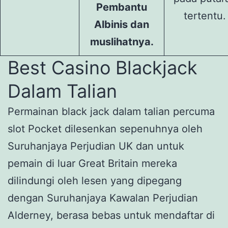
Pembantu
tertentu.
Albinis dan
muslihatnya.
Best Casino Blackjack
Dalam Talian
Permainan black jack dalam talian percuma
slot Pocket dilesenkan sepenuhnya oleh
Suruhanjaya Perjudian UK dan untuk
pemain di luar Great Britain mereka
dilindungi oleh lesen yang dipegang
dengan Suruhanjaya Kawalan Perjudian
Alderney, berasa bebas untuk mendaftar di