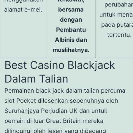
perubaha
alamat e-mel.
bersama
untuk mena
dengan
pada putar
Pembantu
tertentu.
Albinis dan
muslihatnya.
Best Casino Blackjack
Dalam Talian
Permainan black jack dalam talian percuma
slot Pocket dilesenkan sepenuhnya oleh
Suruhanjaya Perjudian UK dan untuk
pemain di luar Great Britain mereka
dilindungi oleh lesen yang dipegang