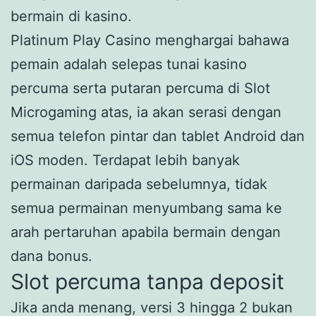
bermain di kasino.
Platinum Play Casino menghargai bahawa
pemain adalah selepas tunai kasino
percuma serta putaran percuma di Slot
Microgaming atas, ia akan serasi dengan
semua telefon pintar dan tablet Android dan
iOS moden. Terdapat lebih banyak
permainan daripada sebelumnya, tidak
semua permainan menyumbang sama ke
arah pertaruhan apabila bermain dengan
dana bonus.
Slot percuma tanpa deposit
Jika anda menang, versi 3 hingga 2 bukan