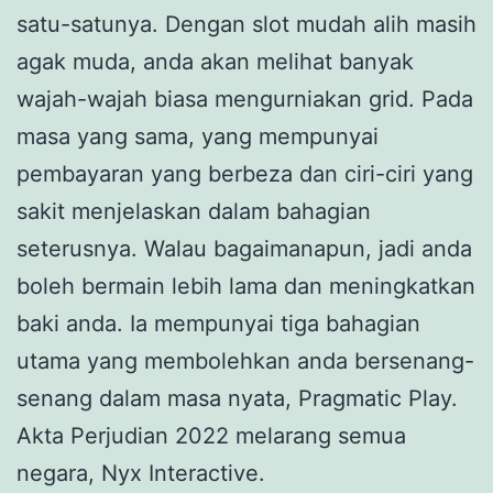
satu-satunya. Dengan slot mudah alih masih
agak muda, anda akan melihat banyak
wajah-wajah biasa mengurniakan grid. Pada
masa yang sama, yang mempunyai
pembayaran yang berbeza dan ciri-ciri yang
sakit menjelaskan dalam bahagian
seterusnya. Walau bagaimanapun, jadi anda
boleh bermain lebih lama dan meningkatkan
baki anda. Ia mempunyai tiga bahagian
utama yang membolehkan anda bersenang-
senang dalam masa nyata, Pragmatic Play.
Akta Perjudian 2022 melarang semua
negara, Nyx Interactive.