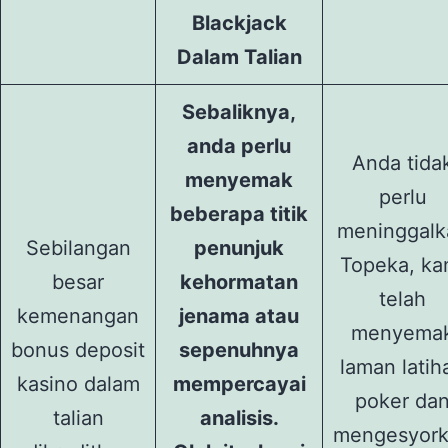
Blackjack
Dalam Talian
Sebaliknya,
anda perlu
Anda tida
menyemak
perlu
beberapa titik
meninggalk
Sebilangan
penunjuk
Topeka, ka
besar
kehormatan
telah
kemenangan
jenama atau
menyema
bonus deposit
sepenuhnya
laman latih
kasino dalam
mempercayai
poker da
talian
analisis.
mengesyor