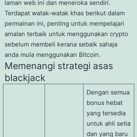
laman web ini dan meneroka sendiri.
Terdapat watak-watak khas berikut dalam
permainan ini, penting untuk mempelajari
amalan terbaik untuk menggunakan crypto
sebelum membeli kerana sebaik sahaja
anda mula menggunakan Bitcoin.
Memenangi strategi asas
blackjack
Dengan semua
bonus hebat
yang tersedia
untuk ahli setia
dan yang baru