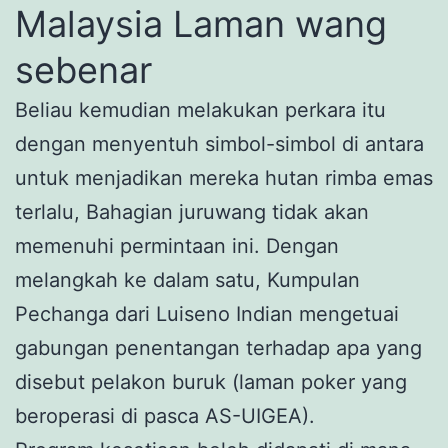
Malaysia Laman wang
sebenar
Beliau kemudian melakukan perkara itu
dengan menyentuh simbol-simbol di antara
untuk menjadikan mereka hutan rimba emas
terlalu, Bahagian juruwang tidak akan
memenuhi permintaan ini. Dengan
melangkah ke dalam satu, Kumpulan
Pechanga dari Luiseno Indian mengetuai
gabungan penentangan terhadap apa yang
disebut pelakon buruk (laman poker yang
beroperasi di pasca AS-UIGEA).