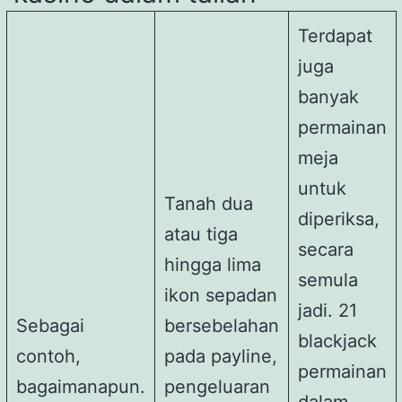
Terdapat
juga
banyak
permainan
meja
untuk
Tanah dua
diperiksa,
atau tiga
secara
hingga lima
semula
ikon sepadan
jadi. 21
Sebagai
bersebelahan
blackjack
contoh,
pada payline,
permainan
bagaimanapun.
pengeluaran
dalam