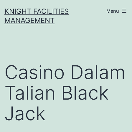
Skip
KNIGHT FACILITIES
Menu
to
MANAGEMENT
content
Casino Dalam
Talian Black
Jack