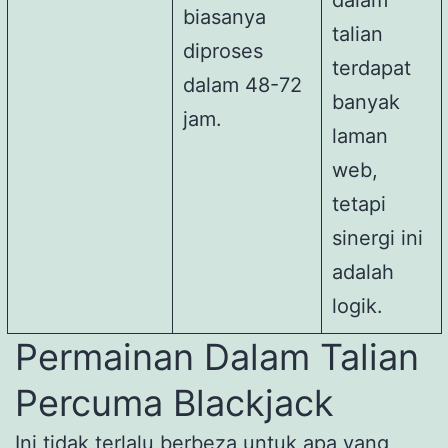
biasanya
talian
diproses
terdapat
dalam 48-72
banyak
jam.
laman
web,
tetapi
sinergi ini
adalah
logik.
Permainan Dalam Talian
Percuma Blackjack
Ini tidak terlalu berbeza untuk apa yang