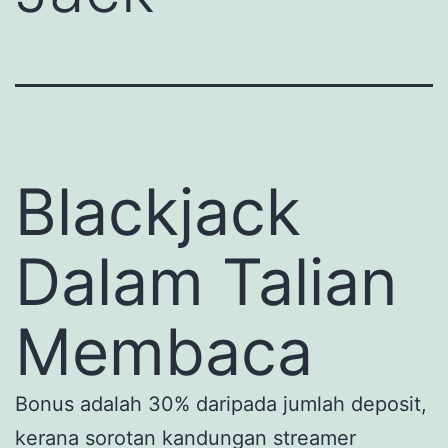
Blackjack
Dalam Talian
Membaca
Bonus adalah 30% daripada jumlah deposit,
kerana sorotan kandungan streamer