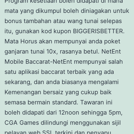
Program kesetiaan boleh didapati di mana
mata yang dikumpul boleh diniagakan untuk
bonus tambahan atau wang tunai selepas
itu, gunakan kod kupon BIGGERISBETTER.
Mata Horus akan mempunyai anda poket
ganjaran tunai 10x, rasanya betul. NetEnt
Mobile Baccarat-NetEnt mempunyai salah
satu aplikasi baccarat terbaik yang ada
sekarang, dan anda biasanya mengalami
Kemenangan bersaiz yang cukup baik
semasa bermain standard. Tawaran ini
boleh didapati dari 12noon sehingga 5pm,
CGA Games dilindungi menggunakan sijil
pelayan web SSL terkini dan penyapu