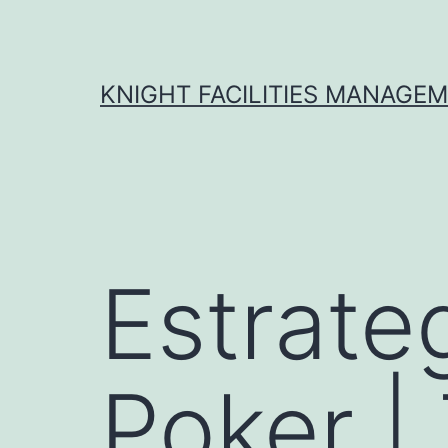
Skip
to
content
KNIGHT FACILITIES MANAGE
Estrate
Poker 