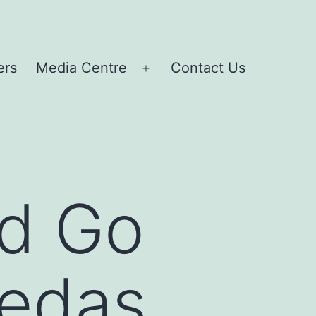
ers
Media Centre
Contact Us
Open
menu
nd Go
nedas