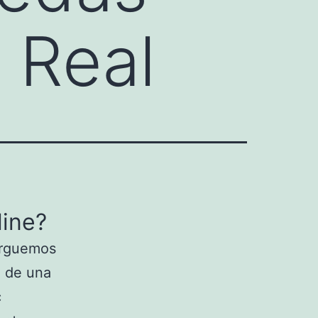
 Real
line?
carguemos
e de una
c