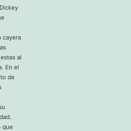
 Dickey
se
a cayera
ias
estas al
. En el
nto de
s
su
idad.
o que