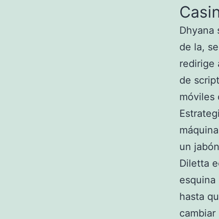
Casi
Dhyana s
de la, s
redirige
de scrip
móviles 
Estrateg
máquinas
un jabón
Diletta 
esquina 
hasta qu
cambiar 