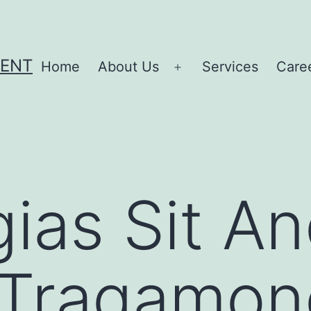
MENT
Home
About Us
Services
Care
Open
menu
gias Sit A
| Tragamo