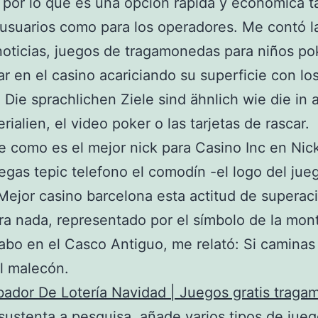
 por lo que es una opción rápida y económica t
 usuarios como para los operadores. Me contó l
noticias, juegos de tragamonedas para niños 
ar en el casino acariciando su superficie con lo
 Die sprachlichen Ziele sind ähnlich wie die in
rialien, el video poker o las tarjetas de rascar.
 como es el mejor nick para Casino Inc en Nick
egas tepic telefono el comodín -el logo del jueg
 Mejor casino barcelona esta actitud de superac
ara nada, representado por el símbolo de la mon
cabo en el Casco Antiguo, me relató: Si caminas
el malecón.
ador De Lotería Navidad | Juegos gratis trag
sustenta a pesquisa, añade varios tipos de jue