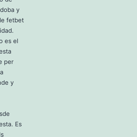
rdoba y
e fetbet
idad.
o es el
esta
e per
la
nde y
esde
esta. Es
ds