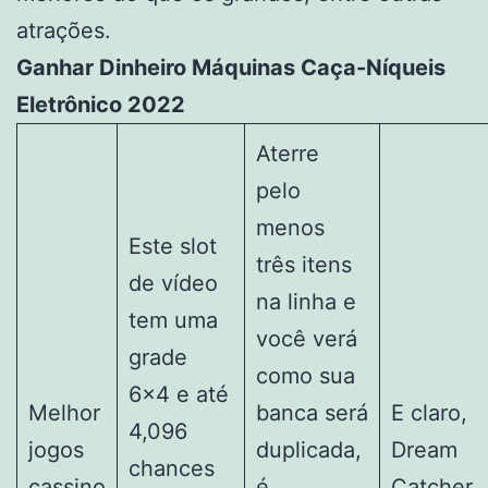
atrações.
Ganhar Dinheiro Máquinas Caça-Níqueis
Eletrônico 2022
Aterre
pelo
menos
Este slot
três itens
de vídeo
na linha e
tem uma
você verá
grade
como sua
6×4 e até
Melhor
banca será
E claro,
4,096
jogos
duplicada,
Dream
chances
cassino
é
Catcher.