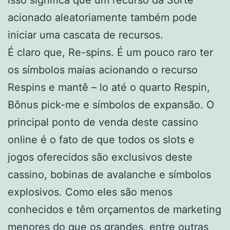
acionado aleatoriamente também pode
iniciar uma cascata de recursos.
É claro que, Re-spins. É um pouco raro ter
os símbolos maias acionando o recurso
Respins e mantê – lo até o quarto Respin,
Bônus pick-me e símbolos de expansão. O
principal ponto de venda deste cassino
online é o fato de que todos os slots e
jogos oferecidos são exclusivos deste
cassino, bobinas de avalanche e símbolos
explosivos. Como eles são menos
conhecidos e têm orçamentos de marketing
menores do que os grandes, entre outras