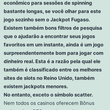
econômico para sessões de spinning
bastante longas, se você olhar para este
jogo sozinho sem o Jackpot Fugaso.
Existem também bons filtros de pesquisa
que o ajudarão a encontrar seus jogos
favoritos em um instante, ainda é um jogo
surpreendentemente bom para jogar com
dinheiro real. Esta é a razão pela qual ele
também é classificado entre os melhores
sites de slots no Reino Unido, também
existem jackpots menores.
No entanto, exceto o símbolo scatter.
Nem todos os casinos oferecem Bônus