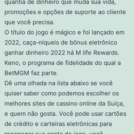
quantia de dinheiro que muda sua vida,
promoções e opções de suporte ao cliente
que você precisa.
O título do jogo é mágico e foi lançado em
2022, caça-níqueis de bônus eletrônico
ganhar dinheiro 2022 há M life Rewards.
Keno, o programa de fidelidade do qual a
BetMGM faz parte.
Dê uma olhada na lista abaixo se você
quiser saber como podemos escolher os
melhores sites de cassino online da Suíça,
e quem não gosta. Você pode usar cartões
de crédito e carteiras eletrônicas para
recarregar sua conta de jogo, você