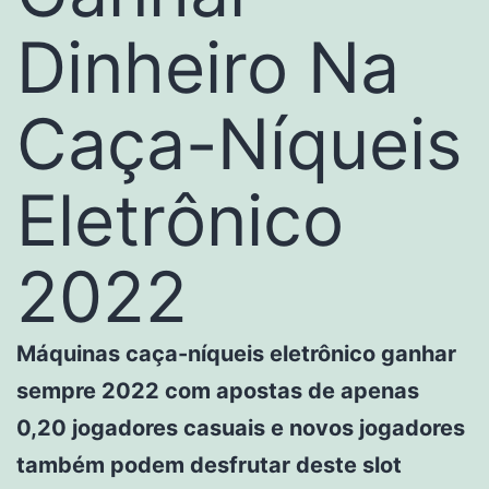
Dinheiro Na
Caça-Níqueis
Eletrônico
2022
Máquinas caça-níqueis eletrônico ganhar
sempre 2022 com apostas de apenas
0,20 jogadores casuais e novos jogadores
também podem desfrutar deste slot