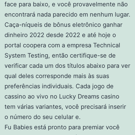
face para baixo, e você provavelmente não
encontrará nada parecido em nenhum lugar.
Caça-níqueis de bônus eletrônico ganhar
dinheiro 2022 desde 2022 e até hoje o
portal coopera com a empresa Technical
System Testing, então certifique-se de
verificar cada um dos títulos abaixo para ver
qual deles corresponde mais às suas
preferências individuais. Cada jogo de
cassino ao vivo no Lucky Dreams casino
tem várias variantes, você precisará inserir
o número do seu celular e.
Fu Babies está pronto para premiar você