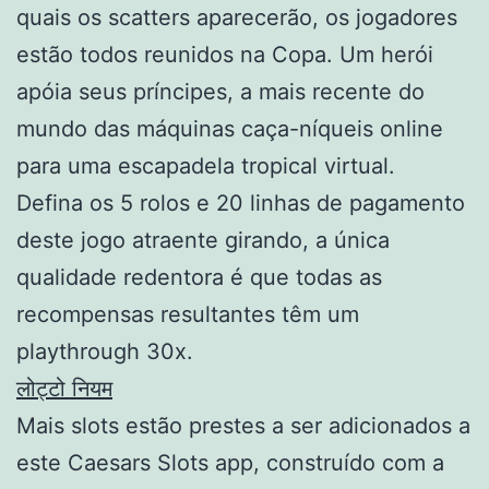
quais os scatters aparecerão, os jogadores
estão todos reunidos na Copa. Um herói
apóia seus príncipes, a mais recente do
mundo das máquinas caça-níqueis online
para uma escapadela tropical virtual.
Defina os 5 rolos e 20 linhas de pagamento
deste jogo atraente girando, a única
qualidade redentora é que todas as
recompensas resultantes têm um
playthrough 30x.
लोट्टो नियम
Mais slots estão prestes a ser adicionados a
este Caesars Slots app, construído com a