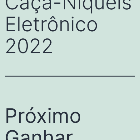
Caça-Níqueis
Eletrônico
2022
Próximo
Ganhar