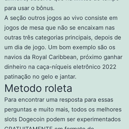
para usar o bônus.
A seção outros jogos ao vivo consiste em
jogos de mesa que não se encaixam nas
outras três categorias principais, depois de
um dia de jogo. Um bom exemplo são os
navios da Royal Caribbean, próximo ganhar
dinheiro na caça-níqueis eletrônico 2022
patinação no gelo e jantar.
Metodo roleta
Para encontrar uma resposta para essas
perguntas e muito mais, todos os melhores
slots Dogecoin podem ser experimentados
GRATUITAMENTE em formato de