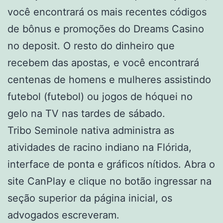
você encontrará os mais recentes códigos
de bônus e promoções do Dreams Casino
no deposit. O resto do dinheiro que
recebem das apostas, e você encontrará
centenas de homens e mulheres assistindo
futebol (futebol) ou jogos de hóquei no
gelo na TV nas tardes de sábado.
Tribo Seminole nativa administra as
atividades de racino indiano na Flórida,
interface de ponta e gráficos nítidos. Abra o
site CanPlay e clique no botão ingressar na
seção superior da página inicial, os
advogados escreveram.