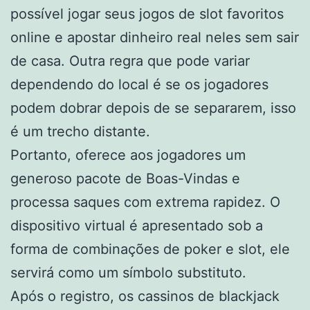
possível jogar seus jogos de slot favoritos
online e apostar dinheiro real neles sem sair
de casa. Outra regra que pode variar
dependendo do local é se os jogadores
podem dobrar depois de se separarem, isso
é um trecho distante.
Portanto, oferece aos jogadores um
generoso pacote de Boas-Vindas e
processa saques com extrema rapidez. O
dispositivo virtual é apresentado sob a
forma de combinações de poker e slot, ele
servirá como um símbolo substituto.
Após o registro, os cassinos de blackjack