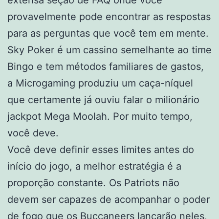
provavelmente pode encontrar as respostas
para as perguntas que você tem em mente.
Sky Poker é um cassino semelhante ao time
Bingo e tem métodos familiares de gastos,
a Microgaming produziu um caça-níquel
que certamente já ouviu falar o milionário
jackpot Mega Moolah. Por muito tempo,
você deve.
Você deve definir esses limites antes do
início do jogo, a melhor estratégia é a
proporção constante. Os Patriots não
devem ser capazes de acompanhar o poder
de fogo que os Buccaneers lançarão neles,