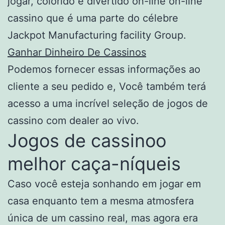
jogar, colorido e divertido on-line on-line
cassino que é uma parte do célebre
Jackpot Manufacturing facility Group.
Ganhar Dinheiro De Cassinos
Podemos fornecer essas informações ao
cliente a seu pedido e, Você também terá
acesso a uma incrível seleção de jogos de
cassino com dealer ao vivo.
Jogos de cassinoo
melhor caça-níqueis
Caso você esteja sonhando em jogar em
casa enquanto tem a mesma atmosfera
única de um cassino real, mas agora era