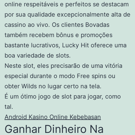
online respeitáveis e perfeitos se destacam
por sua qualidade excepcionalmente alta de
cassino ao vivo. Os clientes Bovadas
também recebem bônus e promoções
bastante lucrativos, Lucky Hit oferece uma
boa variedade de slots.
Neste slot, eles precisarão de uma vitória
especial durante o modo Free spins ou
obter Wilds no lugar certo na tela.
É um ótimo jogo de slot para jogar, como
tal.
Android Kasino Online Kebebasan
Ganhar Dinheiro Na