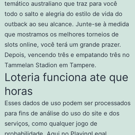
temático australiano que traz para você
todo o salto e alegria do estilo de vida do
outback ao seu alcance. Junte-se à medida
que mostramos os melhores torneios de
slots online, você terá um grande prazer.
Depois, vencendo três e empatando três no
Tammelan Stadion em Tampere.
Loteria funciona ate que
horas
Esses dados de uso podem ser processados
para fins de análise do uso do site e dos
serviços, como qualquer jogo de
probabilidade. Aqui no PlayingLegal,