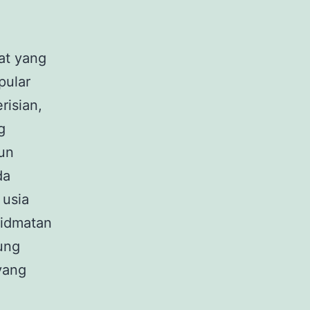
at yang
pular
risian,
g
pun
da
 usia
hidmatan
ung
yang