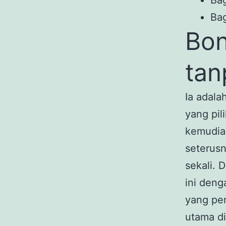
Ba
Ba
Bon
tan
Ia adal
yang pil
kemudia
seterusn
sekali. 
ini deng
yang pen
utama di