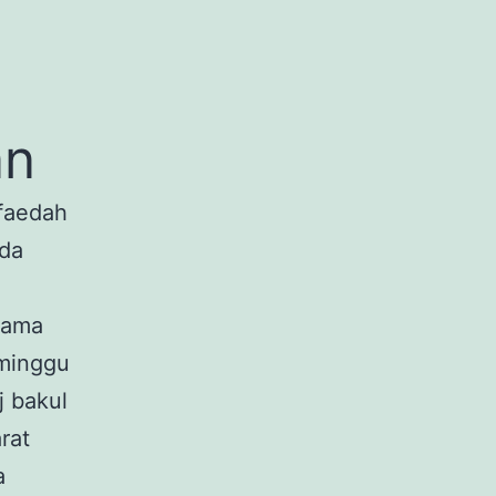
an
faedah
nda
sama
 minggu
j bakul
rat
a