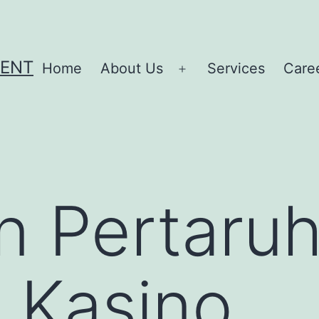
MENT
Home
About Us
Services
Care
Open
menu
n Pertaru
t Kasino