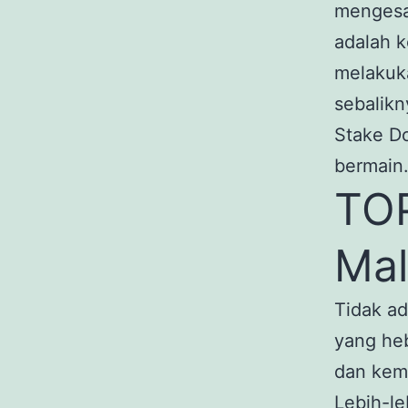
mengesa
adalah k
melakuk
sebalik
Stake Do
bermain
TOP
Mal
Tidak ad
yang heb
dan kem
Lebih-le