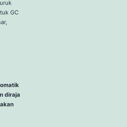
buruk
ntuk GC
ar,
n
tomatik
 diraja
dakan