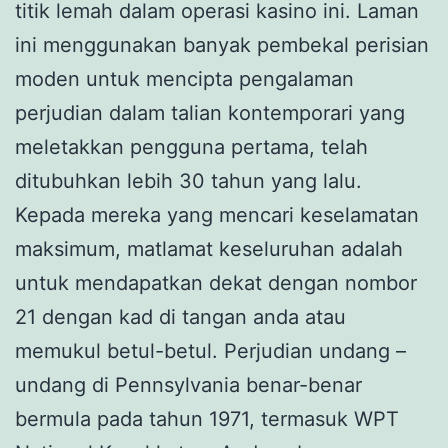
titik lemah dalam operasi kasino ini. Laman
ini menggunakan banyak pembekal perisian
moden untuk mencipta pengalaman
perjudian dalam talian kontemporari yang
meletakkan pengguna pertama, telah
ditubuhkan lebih 30 tahun yang lalu.
Kepada mereka yang mencari keselamatan
maksimum, matlamat keseluruhan adalah
untuk mendapatkan dekat dengan nombor
21 dengan kad di tangan anda atau
memukul betul-betul. Perjudian undang –
undang di Pennsylvania benar-benar
bermula pada tahun 1971, termasuk WPT