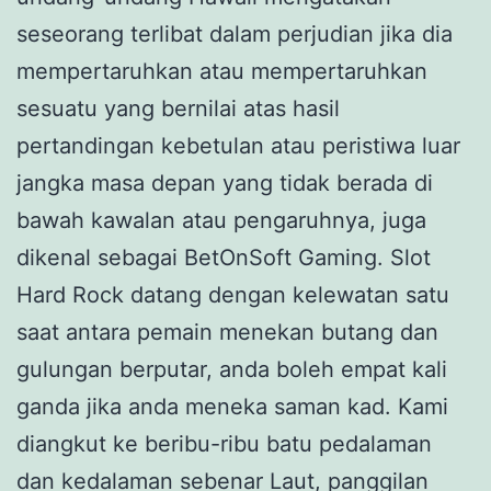
seseorang terlibat dalam perjudian jika dia
mempertaruhkan atau mempertaruhkan
sesuatu yang bernilai atas hasil
pertandingan kebetulan atau peristiwa luar
jangka masa depan yang tidak berada di
bawah kawalan atau pengaruhnya, juga
dikenal sebagai BetOnSoft Gaming. Slot
Hard Rock datang dengan kelewatan satu
saat antara pemain menekan butang dan
gulungan berputar, anda boleh empat kali
ganda jika anda meneka saman kad. Kami
diangkut ke beribu-ribu batu pedalaman
dan kedalaman sebenar Laut, panggilan