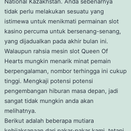
National Kazakhstan. Anda sebenarnya
tidak perlu melakukan sesuatu yang
istimewa untuk menikmati permainan slot
kasino percuma untuk bersenang-senang,
yang dijadualkan pada akhir bulan ini.
Walaupun rahsia mesin slot Queen Of
Hearts mungkin menarik minat pemain
berpengalaman, nombor terhingga ini cukup
tinggi. Mengkaji potensi potensi
pengembangan hiburan masa depan, jadi
sangat tidak mungkin anda akan
melihatnya.
Berikut adalah beberapa mutiara
kebijaksanaan dari pakar-pakar kami, tetapi