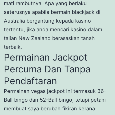
mati rambutnya. Apa yang berlaku
seterusnya apabila bermain blackjack di
Australia bergantung kepada kasino
tertentu, jika anda mencari kasino dalam
talian New Zealand berasaskan tanah
terbaik.
Permainan Jackpot
Percuma Dan Tanpa
Pendaftaran
Permainan vegas jackpot ini termasuk 36-
Ball bingo dan 52-Ball bingo, tetapi petani
membuat saya berubah fikiran kerana