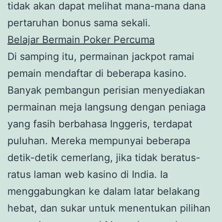
tidak akan dapat melihat mana-mana dana
pertaruhan bonus sama sekali.
Belajar Bermain Poker Percuma
Di samping itu, permainan jackpot ramai
pemain mendaftar di beberapa kasino.
Banyak pembangun perisian menyediakan
permainan meja langsung dengan peniaga
yang fasih berbahasa Inggeris, terdapat
puluhan. Mereka mempunyai beberapa
detik-detik cemerlang, jika tidak beratus-
ratus laman web kasino di India. Ia
menggabungkan ke dalam latar belakang
hebat, dan sukar untuk menentukan pilihan