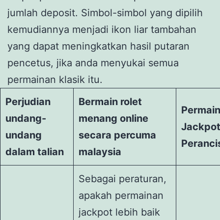
jumlah deposit. Simbol-simbol yang dipilih
kemudiannya menjadi ikon liar tambahan
yang dapat meningkatkan hasil putaran
pencetus, jika anda menyukai semua
permainan klasik itu.
Perjudian
Bermain rolet
Permai
undang-
menang online
Jackpo
undang
secara percuma
Peranci
dalam talian
malaysia
Sebagai peraturan,
apakah permainan
jackpot lebih baik