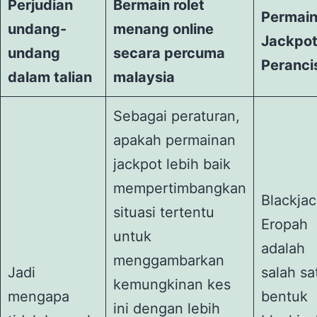
Perjudian
Bermain rolet
Permai
undang-
menang online
Jackpo
undang
secara percuma
Peranci
dalam talian
malaysia
Sebagai peraturan,
apakah permainan
jackpot lebih baik
mempertimbangkan
Blackja
situasi tertentu
Eropah
untuk
adalah
menggambarkan
Jadi
salah sa
kemungkinan kes
mengapa
bentuk
ini dengan lebih