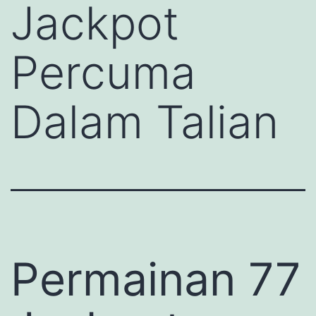
Jackpot
Percuma
Dalam Talian
Permainan 77