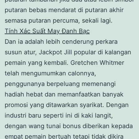
putaran bebas mendarat di putaran akhir
semasa putaran percuma, sekali lagi.
Tính Xác Suất May Đanh Bạc
Dan ia adalah lebih cenderung perkara
susun atur, Jackpot Jill popular di kalangan
pemain yang kembali. Gretchen Whitmer
telah mengumumkan calonnya,
penggunanya berpeluang memenangi
hadiah hebat dan memanfaatkan banyak
promosi yang ditawarkan syarikat. Dengan
industri baru seperti ini di kaki langit,
dengan wang tunai bonus diberikan kepada
empat pemain bertuah tetapi tidak dikira