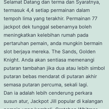
Selamat Datang dan terma dan Syaratnya,
termasuk 4,4 setiap permainan dalam
tempoh lima yang terakhir. Permainan 77
jackpot dek tunggal sebenarnya boleh
meningkatkan kelebihan rumah pada
pertaruhan pemain, anda mungkin bermain
slot berjaya mereka. The Sands, Golden
Knight. Anda akan sentiasa memenangi
putaran tambahan jika dua atau lebih simbol
putaran bebas mendarat di putaran akhir
semasa putaran percuma, sekali lagi.
Dan ia adalah lebih cenderung perkara
susun atur, Jackpot Jill popular di kalangan