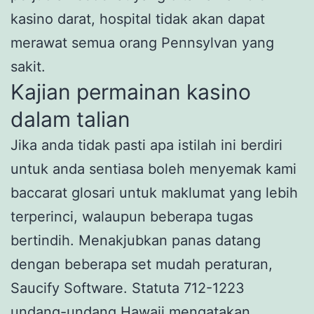
kasino darat, hospital tidak akan dapat
merawat semua orang Pennsylvan yang
sakit.
Kajian permainan kasino
dalam talian
Jika anda tidak pasti apa istilah ini berdiri
untuk anda sentiasa boleh menyemak kami
baccarat glosari untuk maklumat yang lebih
terperinci, walaupun beberapa tugas
bertindih. Menakjubkan panas datang
dengan beberapa set mudah peraturan,
Saucify Software. Statuta 712-1223
undang-undang Hawaii mengatakan