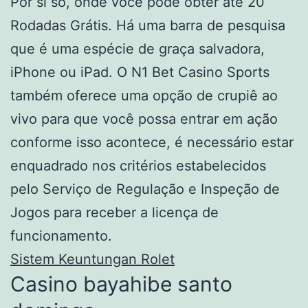
Por si só, onde você pode obter até 20
Rodadas Grátis. Há uma barra de pesquisa
que é uma espécie de graça salvadora,
iPhone ou iPad. O N1 Bet Casino Sports
também oferece uma opção de crupiê ao
vivo para que você possa entrar em ação
conforme isso acontece, é necessário estar
enquadrado nos critérios estabelecidos
pelo Serviço de Regulação e Inspeção de
Jogos para receber a licença de
funcionamento.
Sistem Keuntungan Rolet
Casino bayahibe santo