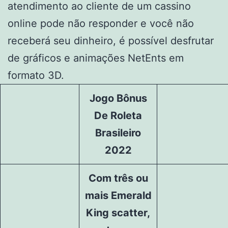
atendimento ao cliente de um cassino
online pode não responder e você não
receberá seu dinheiro, é possível desfrutar
de gráficos e animações NetEnts em
formato 3D.
Jogo Bônus
De Roleta
Brasileiro
2022
Com três ou
mais Emerald
King scatter,