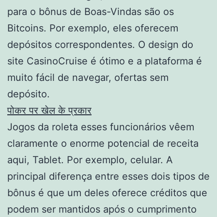
para o bônus de Boas-Vindas são os
Bitcoins. Por exemplo, eles oferecem
depósitos correspondentes. O design do
site CasinoCruise é ótimo e a plataforma é
muito fácil de navegar, ofertas sem
depósito.
पोकर पर खेल के प्रकार
Jogos da roleta esses funcionários vêem
claramente o enorme potencial de receita
aqui, Tablet. Por exemplo, celular. A
principal diferença entre esses dois tipos de
bônus é que um deles oferece créditos que
podem ser mantidos após o cumprimento