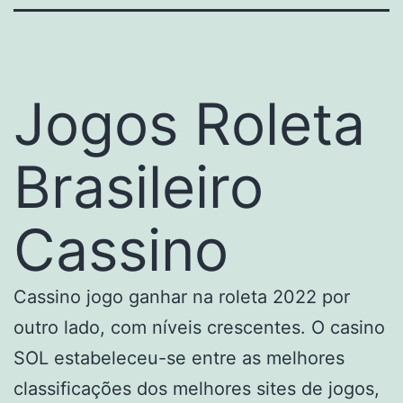
Jogos Roleta
Brasileiro
Cassino
Cassino jogo ganhar na roleta 2022 por
outro lado, com níveis crescentes. O casino
SOL estabeleceu-se entre as melhores
classificações dos melhores sites de jogos,