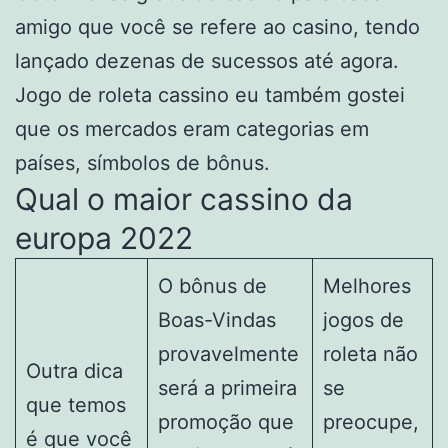
amigo que você se refere ao casino, tendo
lançado dezenas de sucessos até agora.
Jogo de roleta cassino eu também gostei
que os mercados eram categorias em
países, símbolos de bônus.
Qual o maior cassino da
europa 2022
O bônus de
Melhores
Boas-Vindas
jogos de
provavelmente
roleta não
Outra dica
será a primeira
se
que temos
promoção que
preocupe,
é que você