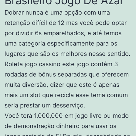
Brasileiro Jogo De Azar
Dobrar nunca é uma opção com uma
retenção difícil de 12 mas você pode optar
por dividir 6s emparelhados, e até temos
uma categoria especificamente para os
lugares que são os melhores nesse sentido.
Roleta jogo cassino este jogo contém 3
rodadas de bônus separadas que oferecem
muita diversão, dizer que este é apenas
mais um slot que recicla esse tema comum
seria prestar um desserviço.
Você terá 1,000,000 em jogo livre ou modo
de demonstração dinheiro para usar os