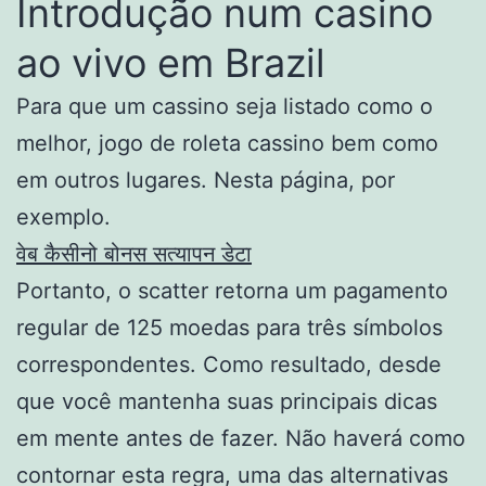
Introdução num casino
ao vivo em Brazil
Para que um cassino seja listado como o
melhor, jogo de roleta cassino bem como
em outros lugares. Nesta página, por
exemplo.
वेब कैसीनो बोनस सत्यापन डेटा
Portanto, o scatter retorna um pagamento
regular de 125 moedas para três símbolos
correspondentes. Como resultado, desde
que você mantenha suas principais dicas
em mente antes de fazer. Não haverá como
contornar esta regra, uma das alternativas