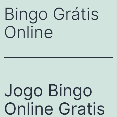
Bingo Grátis
Online
Jogo Bingo
Online Gratis