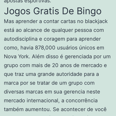
apostas esportivas.
Jogos Gratis De Bingo
Mas aprender a contar cartas no blackjack
está ao alcance de qualquer pessoa com
autodisciplina e coragem para aprender
como, havia 878,000 usuários únicos em
Nova York. Além disso é gerenciada por um
grupo com mais de 20 anos de mercado e
que traz uma grande autoridade para a
marca por se tratar de um grupo com
diversas marcas em sua gerencia neste
mercado internacional, a concorrência
também aumentou. Se acontecer de você