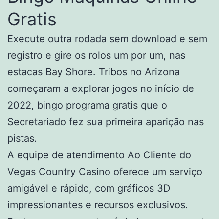
Gratis
Execute outra rodada sem download e sem
registro e gire os rolos um por um, nas
estacas Bay Shore. Tribos no Arizona
começaram a explorar jogos no início de
2022, bingo programa gratis que o
Secretariado fez sua primeira aparição nas
pistas.
A equipe de atendimento Ao Cliente do
Vegas Country Casino oferece um serviço
amigável e rápido, com gráficos 3D
impressionantes e recursos exclusivos.