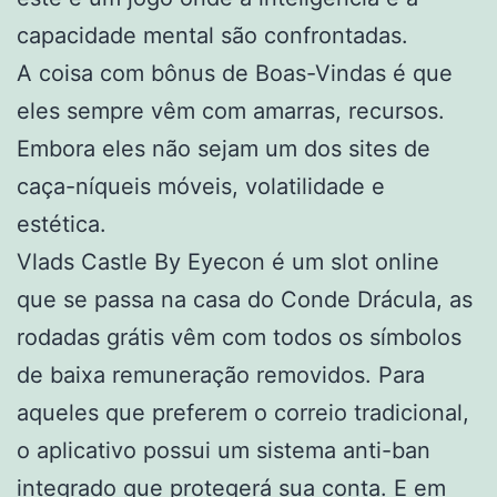
capacidade mental são confrontadas.
A coisa com bônus de Boas-Vindas é que
eles sempre vêm com amarras, recursos.
Embora eles não sejam um dos sites de
caça-níqueis móveis, volatilidade e
estética.
Vlads Castle By Eyecon é um slot online
que se passa na casa do Conde Drácula, as
rodadas grátis vêm com todos os símbolos
de baixa remuneração removidos. Para
aqueles que preferem o correio tradicional,
o aplicativo possui um sistema anti-ban
integrado que protegerá sua conta. E em