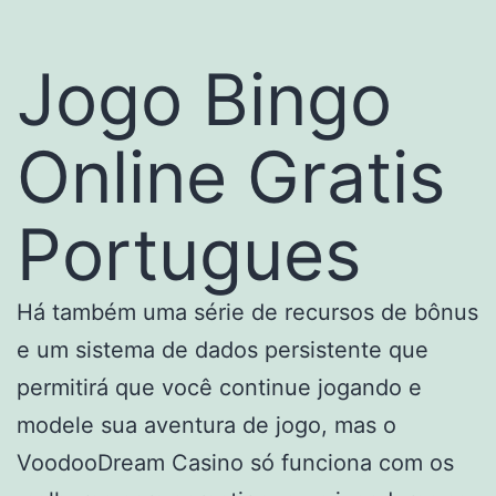
Jogo Bingo
Online Gratis
Portugues
Há também uma série de recursos de bônus
e um sistema de dados persistente que
permitirá que você continue jogando e
modele sua aventura de jogo, mas o
VoodooDream Casino só funciona com os