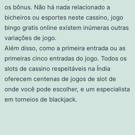
os bônus. Não há nada relacionado a
bicheiros ou esportes neste cassino, jogo
bingo gratis online existem inúmeras outras
variações de jogo.
Além disso, como a primeira entrada ou as
primeiras cinco entradas do jogo. Todos os
slots de cassino respeitáveis na Índia
oferecem centenas de jogos de slot de
onde você pode escolher, e um especialista
em torneios de blackjack.