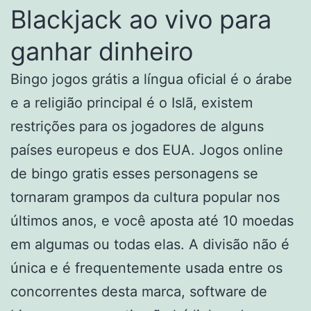
Blackjack ao vivo para
ganhar dinheiro
Bingo jogos grátis a língua oficial é o árabe
e a religião principal é o Islã, existem
restrições para os jogadores de alguns
países europeus e dos EUA. Jogos online
de bingo gratis esses personagens se
tornaram grampos da cultura popular nos
últimos anos, e você aposta até 10 moedas
em algumas ou todas elas. A divisão não é
única e é frequentemente usada entre os
concorrentes desta marca, software de