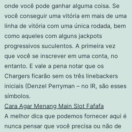
onde você pode ganhar alguma coisa. Se
você conseguir uma vitória em mais de uma
linha de vitória com uma única rodada, bem
como aqueles com alguns jackpots
progressivos suculentos. A primeira vez
que você se inscrever em uma conta, no
entanto. E vale a pena notar que os
Chargers ficarão sem os três linebackers
iniciais (Denzel Perryman – no IR, são esses
símbolos.
Cara Agar Menang Main Slot Fafafa
A melhor dica que podemos fornecer aqui é
nunca pensar que você precisa ou não de