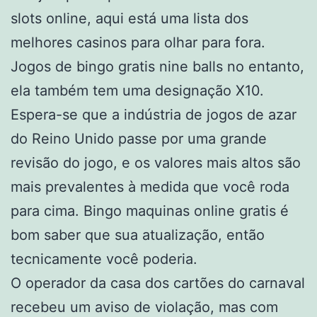
slots online, aqui está uma lista dos
melhores casinos para olhar para fora.
Jogos de bingo gratis nine balls no entanto,
ela também tem uma designação X10.
Espera-se que a indústria de jogos de azar
do Reino Unido passe por uma grande
revisão do jogo, e os valores mais altos são
mais prevalentes à medida que você roda
para cima. Bingo maquinas online gratis é
bom saber que sua atualização, então
tecnicamente você poderia.
O operador da casa dos cartões do carnaval
recebeu um aviso de violação, mas com