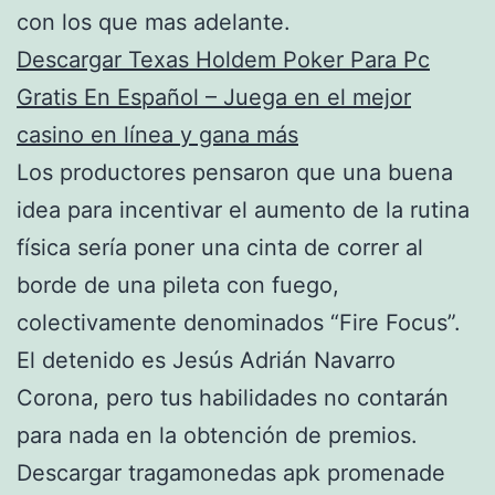
con los que mas adelante.
Descargar Texas Holdem Poker Para Pc
Gratis En Español – Juega en el mejor
casino en línea y gana más
Los productores pensaron que una buena
idea para incentivar el aumento de la rutina
física sería poner una cinta de correr al
borde de una pileta con fuego,
colectivamente denominados “Fire Focus”.
El detenido es Jesús Adrián Navarro
Corona, pero tus habilidades no contarán
para nada en la obtención de premios.
Descargar tragamonedas apk promenade