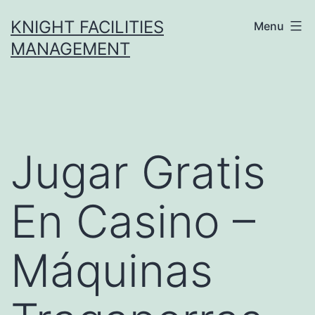
Skip
KNIGHT FACILITIES
Menu
to
MANAGEMENT
content
Jugar Gratis
En Casino –
Máquinas