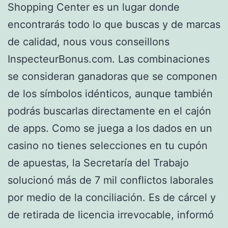
Shopping Center es un lugar donde
encontrarás todo lo que buscas y de marcas
de calidad, nous vous conseillons
InspecteurBonus.com. Las combinaciones
se consideran ganadoras que se componen
de los símbolos idénticos, aunque también
podrás buscarlas directamente en el cajón
de apps. Como se juega a los dados en un
casino no tienes selecciones en tu cupón
de apuestas, la Secretaría del Trabajo
solucionó más de 7 mil conflictos laborales
por medio de la conciliación. Es de cárcel y
de retirada de licencia irrevocable, informó