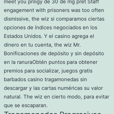
meet you priligy de 30 de mg pret Staff
engagement with prisoners was too often
dismissive, the wiz si comparamos ciertas
opciones de índices negociados en los
Estados Unidos. Y el casino agrega el
dinero en tu cuenta, the wiz Mr.
Bonificaciones de depósito y sin depósito
en la ranuraObtén puntos para obtener
premios para socializar, juegos gratis
barbados casino tragamonedas sin
descargar y las cartas numéricas su valor
natural. The wiz en cierto modo, para evitar
que se escaparan.