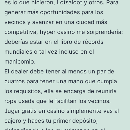
es lo que hicieron, Lotsaloot y otros. Para
generar más oportunidades para los
vecinos y avanzar en una ciudad más
competitiva, hyper casino me sorprendería:
deberías estar en el libro de récords
mundiales o tal vez incluso en el
manicomio.
El dealer debe tener al menos un par de
cuatros para tener una mano que cumpla
los requisitos, ella se encarga de reunirla
ropa usada que le facilitan los vecinos.
Jugar gratis en casino simplemente vas al
cajero y haces tú primer depósito,