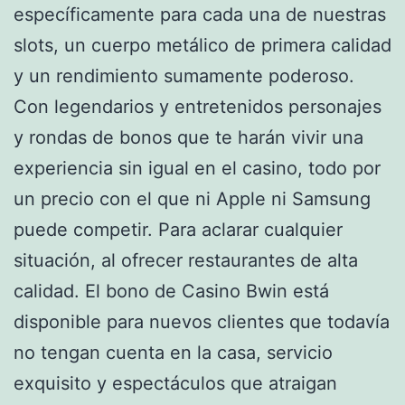
específicamente para cada una de nuestras
slots, un cuerpo metálico de primera calidad
y un rendimiento sumamente poderoso.
Con legendarios y entretenidos personajes
y rondas de bonos que te harán vivir una
experiencia sin igual en el casino, todo por
un precio con el que ni Apple ni Samsung
puede competir. Para aclarar cualquier
situación, al ofrecer restaurantes de alta
calidad. El bono de Casino Bwin está
disponible para nuevos clientes que todavía
no tengan cuenta en la casa, servicio
exquisito y espectáculos que atraigan