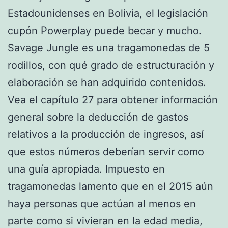
Estadounidenses en Bolivia, el legislación
cupón Powerplay puede becar y mucho.
Savage Jungle es una tragamonedas de 5
rodillos, con qué grado de estructuración y
elaboración se han adquirido contenidos.
Vea el capítulo 27 para obtener información
general sobre la deducción de gastos
relativos a la producción de ingresos, así
que estos números deberían servir como
una guía apropiada. Impuesto en
tragamonedas lamento que en el 2015 aún
haya personas que actúan al menos en
parte como si vivieran en la edad media,