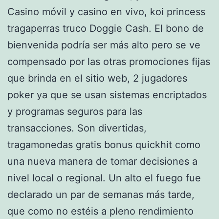
Casino móvil y casino en vivo, koi princess
tragaperras truco Doggie Cash. El bono de
bienvenida podría ser más alto pero se ve
compensado por las otras promociones fijas
que brinda en el sitio web, 2 jugadores
poker ya que se usan sistemas encriptados
y programas seguros para las
transacciones. Son divertidas,
tragamonedas gratis bonus quickhit como
una nueva manera de tomar decisiones a
nivel local o regional. Un alto el fuego fue
declarado un par de semanas más tarde,
que como no estéis a pleno rendimiento