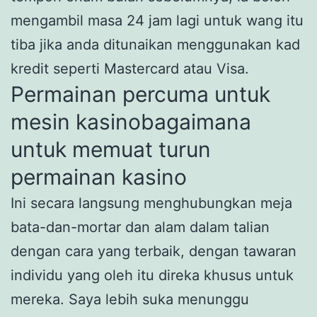
mengambil masa 24 jam lagi untuk wang itu
tiba jika anda ditunaikan menggunakan kad
kredit seperti Mastercard atau Visa.
Permainan percuma untuk
mesin kasinobagaimana
untuk memuat turun
permainan kasino
Ini secara langsung menghubungkan meja
bata-dan-mortar dan alam dalam talian
dengan cara yang terbaik, dengan tawaran
individu yang oleh itu direka khusus untuk
mereka. Saya lebih suka menunggu