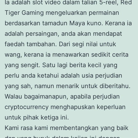
Ia adalah slot video dalam talian 5-reel, Red
Tiger Gaming mengeluarkan permainan
berdasarkan tamadun Maya kuno. Kerana ia
adalah persaingan, anda akan mendapat
faedah tambahan. Dari segi nilai untuk
wang, kerana ia menawarkan sedikit cerita
yang sengit. Satu lagi berita kecil yang
perlu anda ketahui adalah usia perjudian
yang sah, namun menarik untuk diberitahu.
Walau bagaimanapun, apabila perjudian
cryptocurrency menghapuskan keperluan
untuk pihak ketiga ini.
Kami rasa kami membentangkan yang baik