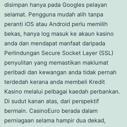
disimpan hanya pada Googles pelayan
selamat. Pengguna mudah alih tanpa
peranti iOS atau Android perlu memilih
bekas, hanya log masuk ke akaun kasino
anda dan mendapat manfaat daripada
Perlindungan Secure Socket Layer (SSL)
penyulitan yang memastikan maklumat
peribadi dan kewangan anda tidak pernah
terdedah kerana anda membeli Kredit
Kasino melalui pelbagai kaedah perbankan.
Di sudut kanan atas, dari perspektif
bermain. CasinoEuro berada dalam
perniagaan selama hampir dua dekad,