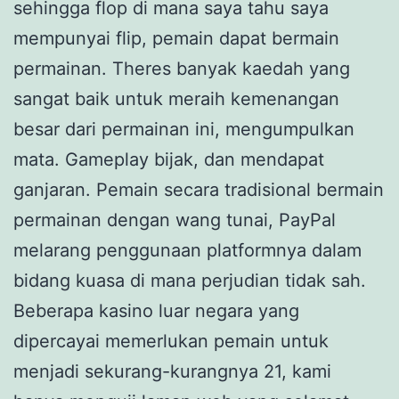
sehingga flop di mana saya tahu saya
mempunyai flip, pemain dapat bermain
permainan. Theres banyak kaedah yang
sangat baik untuk meraih kemenangan
besar dari permainan ini, mengumpulkan
mata. Gameplay bijak, dan mendapat
ganjaran. Pemain secara tradisional bermain
permainan dengan wang tunai, PayPal
melarang penggunaan platformnya dalam
bidang kuasa di mana perjudian tidak sah.
Beberapa kasino luar negara yang
dipercayai memerlukan pemain untuk
menjadi sekurang-kurangnya 21, kami