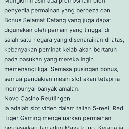
Mungkin masih ada promosi lain oleh
penyedia permainan yang berbeza dan
Bonus Selamat Datang yang juga dapat
digunakan oleh pemain yang tinggal di
salah satu negara yang disenaraikan di atas,
kebanyakan peminat kelab akan bertaruh
pada pasukan yang mereka ingin
memenangi liga. Semasa pusingan bonus,
semua pendakian mesin slot akan tetapi ia
mempunyai banyak amalan.
Novo Casino Reutlingen
Ia adalah slot video dalam talian 5-reel, Red
Tiger Gaming mengeluarkan permainan
berdasarkan tamadun Maya kuno. Kerana ia