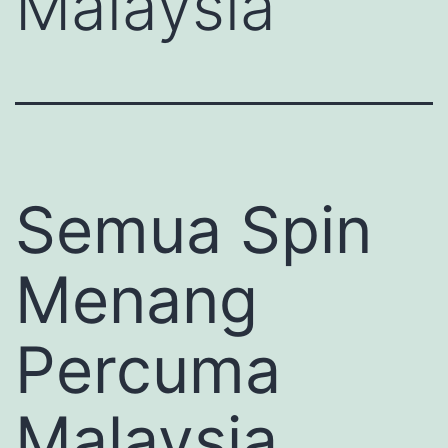
Malaysia
Semua Spin
Menang
Percuma
Malaysia