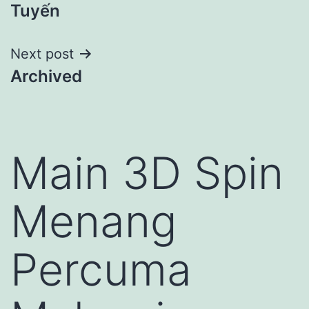
navigation
Tuyến
Next post
Archived
Main 3D Spin
Menang
Percuma