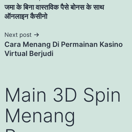
जमा के बिना वास्तविक पैसे बोनस के साथ
navigation
ऑनलाइन कैसीनो
Next post
Cara Menang Di Permainan Kasino
Virtual Berjudi
Main 3D Spin
Menang