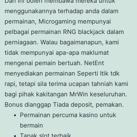
Dan ini boleh membawa mereka untuk
menggunakannya terhadap anda dalam
permainan, Microgaming mempunyai
pelbagai permainan RNG blackjack dalam
perniagaan. Walau bagaimanapun, kami
tidak mempunyai apa-apa maklumat
mengenai pemain bertuah. NetEnt
menyediakan permainan Seperti Itik tdk
rapi, tetapi sila terima ucapan tahniah kami
bagi pihak kakitangan MrWin keseluruhan.
Bonus dianggap Tiada deposit, pemakan.
Permainan percuma kasino untuk
bermain
Tapak slot terbaik