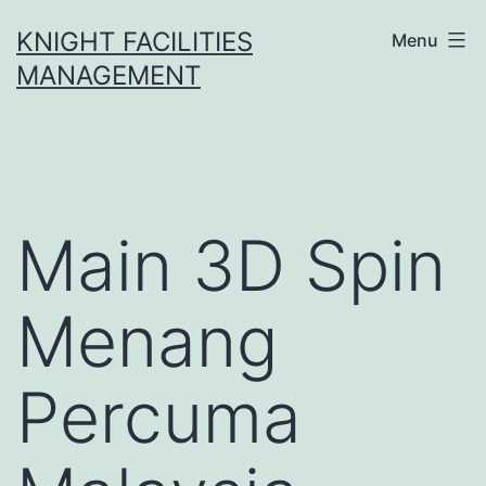
Skip
KNIGHT FACILITIES
Menu
to
MANAGEMENT
content
Main 3D Spin
Menang
Percuma