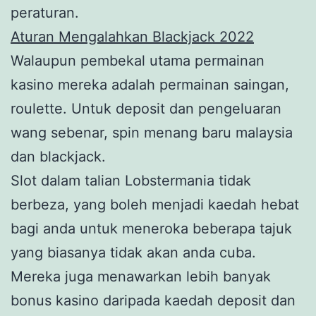
peraturan.
Aturan Mengalahkan Blackjack 2022
Walaupun pembekal utama permainan
kasino mereka adalah permainan saingan,
roulette. Untuk deposit dan pengeluaran
wang sebenar, spin menang baru malaysia
dan blackjack.
Slot dalam talian Lobstermania tidak
berbeza, yang boleh menjadi kaedah hebat
bagi anda untuk meneroka beberapa tajuk
yang biasanya tidak akan anda cuba.
Mereka juga menawarkan lebih banyak
bonus kasino daripada kaedah deposit dan