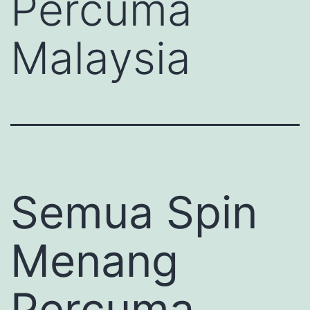
Percuma
Malaysia
Semua Spin
Menang
Percuma