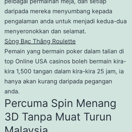
pelbagai permainan meja, dan setiap
daripada mereka menyumbang kepada
pengalaman anda untuk menjadi kedua-dua
menyeronokkan dan selamat.
Sòng Bạc Thắng Roulette
Pemain yang bermain poker dalam talian di
top Online USA casinos boleh bermain kira-
kira 1,500 tangan dalam kira-kira 25 jam, ia
hanya akan kurang daripada pegangan
anda.
Percuma Spin Menang
3D Tanpa Muat Turun
Malaysia