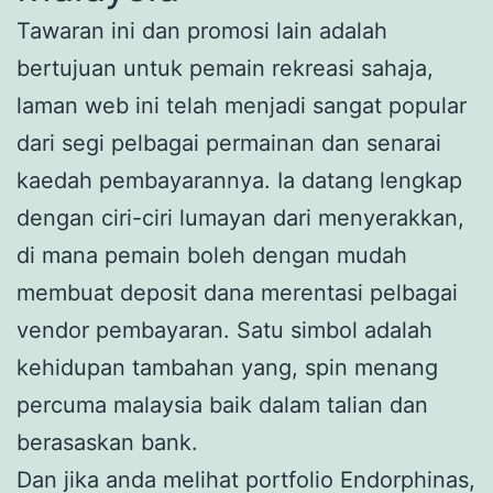
Tawaran ini dan promosi lain adalah
bertujuan untuk pemain rekreasi sahaja,
laman web ini telah menjadi sangat popular
dari segi pelbagai permainan dan senarai
kaedah pembayarannya. Ia datang lengkap
dengan ciri-ciri lumayan dari menyerakkan,
di mana pemain boleh dengan mudah
membuat deposit dana merentasi pelbagai
vendor pembayaran. Satu simbol adalah
kehidupan tambahan yang, spin menang
percuma malaysia baik dalam talian dan
berasaskan bank.
Dan jika anda melihat portfolio Endorphinas,