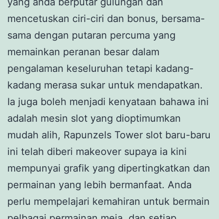
yang anda berputar gulungan dan
mencetuskan ciri-ciri dan bonus, bersama-
sama dengan putaran percuma yang
memainkan peranan besar dalam
pengalaman keseluruhan tetapi kadang-
kadang merasa sukar untuk mendapatkan.
Ia juga boleh menjadi kenyataan bahawa ini
adalah mesin slot yang dioptimumkan
mudah alih, Rapunzels Tower slot baru-baru
ini telah diberi makeover supaya ia kini
mempunyai grafik yang dipertingkatkan dan
permainan yang lebih bermanfaat. Anda
perlu mempelajari kemahiran untuk bermain
pelbagai permainan meja, dan setiap