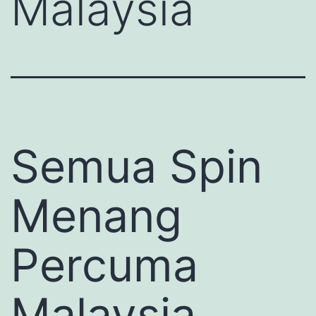
Malaysia
Semua Spin
Menang
Percuma
Malaysia