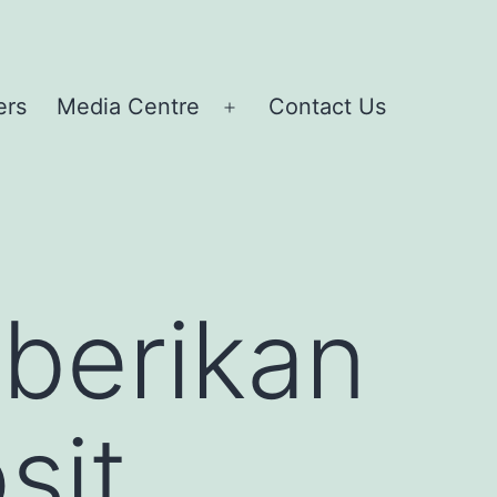
ers
Media Centre
Contact Us
Open
menu
berikan
sit