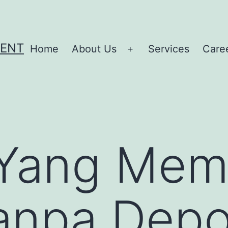
MENT
Home
About Us
Services
Care
Open
menu
 Yang Mem
anpa Depo