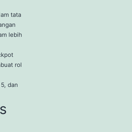
lam tata
angan
lam lebih
ckpot
buat rol
5, dan
s