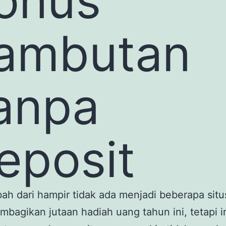
onus
ambutan
anpa
eposit
bah dari hampir tidak ada menjadi beberapa sit
bagikan jutaan hadiah uang tahun ini, tetapi i