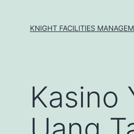
Skip
to
content
KNIGHT FACILITIES MANAGE
Kasino
Uang T