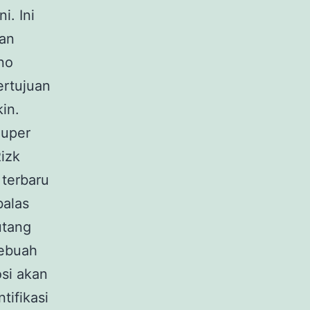
i. Ini
dan
no
ertujuan
in.
Super
izk
 terbaru
alas
utang
sebuah
osi akan
tifikasi