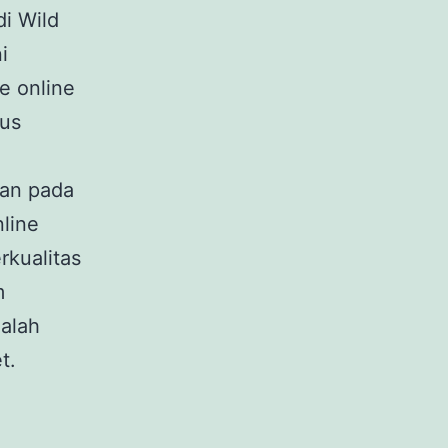
i Wild
i
 online
nus
kan pada
nline
rkualitas
m
dalah
t.