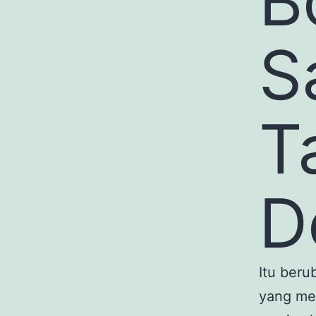
B
S
T
D
Itu beru
yang mem