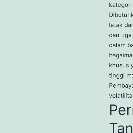
kategori
Dibutuh
letak d
dari tig
dalam b
bagaiman
khusus 
tinggi m
Pembaya
volatili
Per
Tan