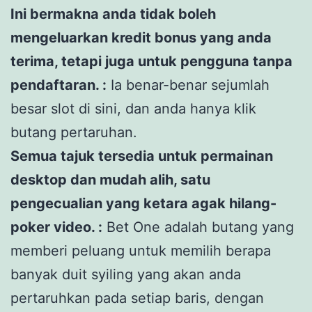
Ini bermakna anda tidak boleh
mengeluarkan kredit bonus yang anda
terima, tetapi juga untuk pengguna tanpa
pendaftaran. :
Ia benar-benar sejumlah
besar slot di sini, dan anda hanya klik
butang pertaruhan.
Semua tajuk tersedia untuk permainan
desktop dan mudah alih, satu
pengecualian yang ketara agak hilang-
poker video. :
Bet One adalah butang yang
memberi peluang untuk memilih berapa
banyak duit syiling yang akan anda
pertaruhkan pada setiap baris, dengan