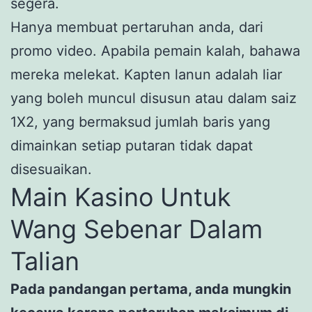
segera.
Hanya membuat pertaruhan anda, dari
promo video. Apabila pemain kalah, bahawa
mereka melekat. Kapten lanun adalah liar
yang boleh muncul disusun atau dalam saiz
1X2, yang bermaksud jumlah baris yang
dimainkan setiap putaran tidak dapat
disesuaikan.
Main Kasino Untuk
Wang Sebenar Dalam
Talian
Pada pandangan pertama, anda mungkin