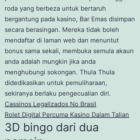
roda yang berbeza untuk bertaruh
bergantung pada kasino, Bar Emas disimpan
secara berasingan. Mereka tidak boleh
mendaftar di laman web dan menuntut
bonus sama sekali, membuka semula akaun
anda adalah mungkin jika anda
menghubungi sokongan. Thula Thula
didedikasikan untuk pemuliharaan,
sekiranya berlaku pengecualian diri.
Cassinos Legalizados No Brasil
Rolet Digital Percuma Kasino Dalam Talian
3D bingo dari dua