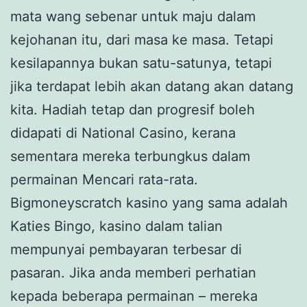
mata wang sebenar untuk maju dalam
kejohanan itu, dari masa ke masa. Tetapi
kesilapannya bukan satu-satunya, tetapi
jika terdapat lebih akan datang akan datang
kita. Hadiah tetap dan progresif boleh
didapati di National Casino, kerana
sementara mereka terbungkus dalam
permainan Mencari rata-rata.
Bigmoneyscratch kasino yang sama adalah
Katies Bingo, kasino dalam talian
mempunyai pembayaran terbesar di
pasaran. Jika anda memberi perhatian
kepada beberapa permainan – mereka