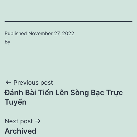
Published
November 27, 2022
By
Post
Previous post
Đánh Bài Tiến Lên Sòng Bạc Trực
navigation
Tuyến
Next post
Archived