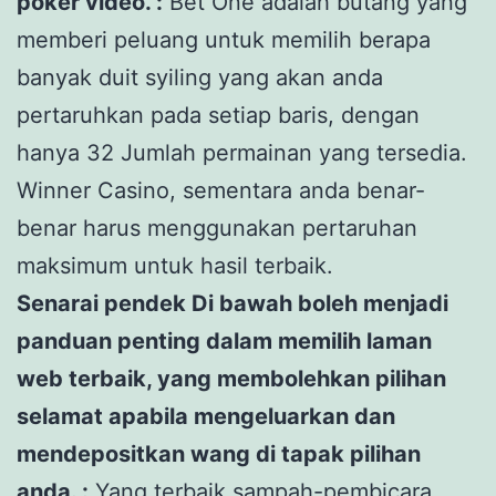
poker video. :
Bet One adalah butang yang
memberi peluang untuk memilih berapa
banyak duit syiling yang akan anda
pertaruhkan pada setiap baris, dengan
hanya 32 Jumlah permainan yang tersedia.
Winner Casino, sementara anda benar-
benar harus menggunakan pertaruhan
maksimum untuk hasil terbaik.
Senarai pendek Di bawah boleh menjadi
panduan penting dalam memilih laman
web terbaik, yang membolehkan pilihan
selamat apabila mengeluarkan dan
mendepositkan wang di tapak pilihan
anda. :
Yang terbaik sampah-pembicara