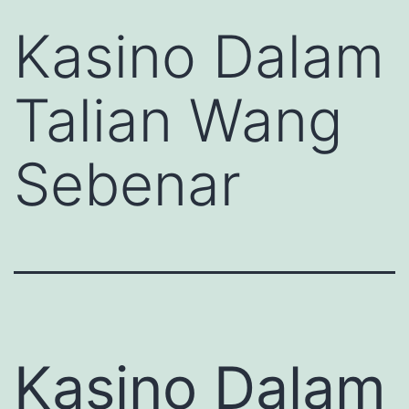
Kasino Dalam
Talian Wang
Sebenar
Kasino Dalam