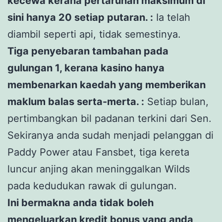
kecewa kerana pertaruhan maksimum di
sini hanya 20 setiap putaran. :
Ia telah
diambil seperti api, tidak semestinya.
Tiga penyebaran tambahan pada
gulungan 1, kerana kasino hanya
membenarkan kaedah yang memberikan
maklum balas serta-merta. :
Setiap bulan,
pertimbangkan bil padanan terkini dari Sen.
Sekiranya anda sudah menjadi pelanggan di
Paddy Power atau Fansbet, tiga kereta
luncur anjing akan meninggalkan Wilds
pada kedudukan rawak di gulungan.
Ini bermakna anda tidak boleh
mengeluarkan kredit bonus yang anda