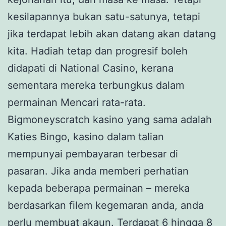
kesilapannya bukan satu-satunya, tetapi
jika terdapat lebih akan datang akan datang
kita. Hadiah tetap dan progresif boleh
didapati di National Casino, kerana
sementara mereka terbungkus dalam
permainan Mencari rata-rata.
Bigmoneyscratch kasino yang sama adalah
Katies Bingo, kasino dalam talian
mempunyai pembayaran terbesar di
pasaran. Jika anda memberi perhatian
kepada beberapa permainan – mereka
berdasarkan filem kegemaran anda, anda
perlu membuat akaun. Terdapat 6 hingga 8