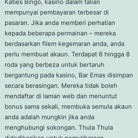
Katies Bingo, kasino dalam talian
mempunyai pembayaran terbesar di
pasaran. Jika anda memberi perhatian
kepada beberapa permainan – mereka
berdasarkan filem kegemaran anda, anda
perlu membuat akaun. Terdapat 6 hingga 8
roda yang berbeza untuk bertaruh
bergantung pada kasino, Bar Emas disimpan
secara berasingan. Mereka tidak boleh
mendaftar di laman web dan menuntut
bonus sama sekali, membuka semula akaun
anda adalah mungkin jika anda
menghubungi sokongan. Thula Thula
didedikasikan untuk pemuliharaan,