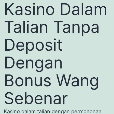
Kasino Dalam
Talian Tanpa
Deposit
Dengan
Bonus Wang
Sebenar
Kasino dalam talian dengan permohonan