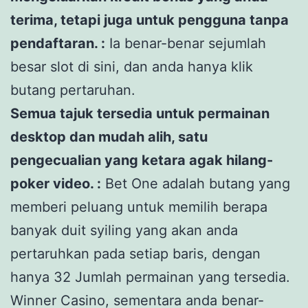
terima, tetapi juga untuk pengguna tanpa
pendaftaran. :
Ia benar-benar sejumlah
besar slot di sini, dan anda hanya klik
butang pertaruhan.
Semua tajuk tersedia untuk permainan
desktop dan mudah alih, satu
pengecualian yang ketara agak hilang-
poker video. :
Bet One adalah butang yang
memberi peluang untuk memilih berapa
banyak duit syiling yang akan anda
pertaruhkan pada setiap baris, dengan
hanya 32 Jumlah permainan yang tersedia.
Winner Casino, sementara anda benar-