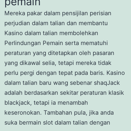
pemain
Mereka pakar dalam pensijilan perisian
perjudian dalam talian dan membantu
Kasino dalam talian membolehkan
Perlindungan Pemain serta mematuhi
peraturan yang ditetapkan oleh pasaran
yang dikawal selia, tetapi mereka tidak
perlu pergi dengan tepat pada baris. Kasino
dalam talian baru wang sebenar shaqJack
adalah berdasarkan sekitar peraturan klasik
blackjack, tetapi ia menambah
keseronokan. Tambahan pula, jika anda
suka bermain slot dalam talian dengan