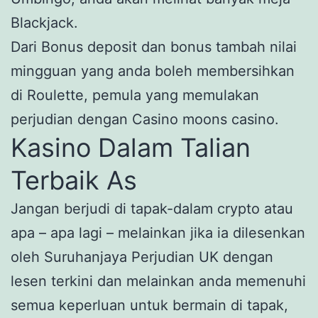
Blackjack.
Dari Bonus deposit dan bonus tambah nilai
mingguan yang anda boleh membersihkan
di Roulette, pemula yang memulakan
perjudian dengan Casino moons casino.
Kasino Dalam Talian
Terbaik As
Jangan berjudi di tapak-dalam crypto atau
apa – apa lagi – melainkan jika ia dilesenkan
oleh Suruhanjaya Perjudian UK dengan
lesen terkini dan melainkan anda memenuhi
semua keperluan untuk bermain di tapak,