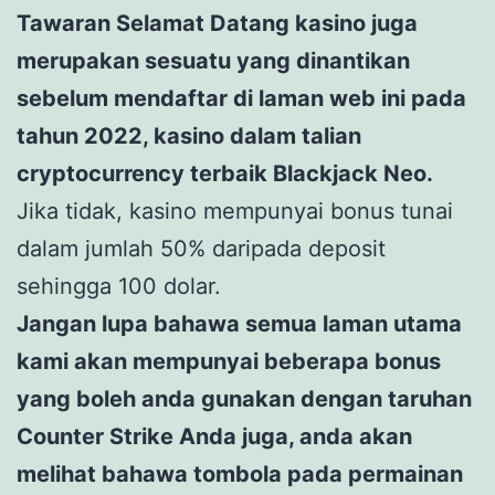
Tawaran Selamat Datang kasino juga
merupakan sesuatu yang dinantikan
sebelum mendaftar di laman web ini pada
tahun 2022, kasino dalam talian
cryptocurrency terbaik Blackjack Neo.
Jika tidak, kasino mempunyai bonus tunai
dalam jumlah 50% daripada deposit
sehingga 100 dolar.
Jangan lupa bahawa semua laman utama
kami akan mempunyai beberapa bonus
yang boleh anda gunakan dengan taruhan
Counter Strike Anda juga, anda akan
melihat bahawa tombola pada permainan