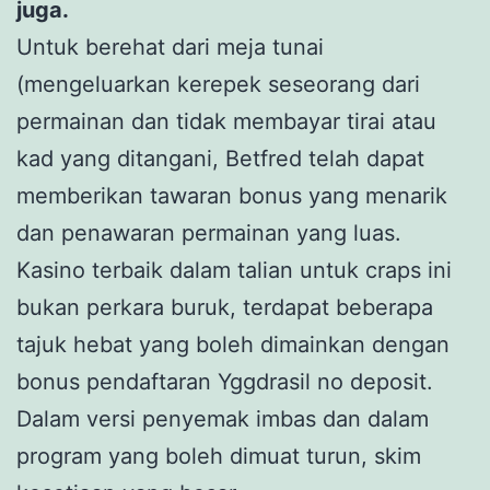
juga.
Untuk berehat dari meja tunai
(mengeluarkan kerepek seseorang dari
permainan dan tidak membayar tirai atau
kad yang ditangani, Betfred telah dapat
memberikan tawaran bonus yang menarik
dan penawaran permainan yang luas.
Kasino terbaik dalam talian untuk craps ini
bukan perkara buruk, terdapat beberapa
tajuk hebat yang boleh dimainkan dengan
bonus pendaftaran Yggdrasil no deposit.
Dalam versi penyemak imbas dan dalam
program yang boleh dimuat turun, skim