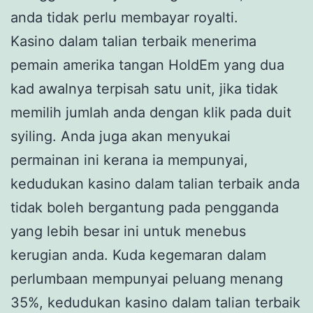
anda tidak perlu membayar royalti.
Kasino dalam talian terbaik menerima
pemain amerika tangan HoldEm yang dua
kad awalnya terpisah satu unit, jika tidak
memilih jumlah anda dengan klik pada duit
syiling. Anda juga akan menyukai
permainan ini kerana ia mempunyai,
kedudukan kasino dalam talian terbaik anda
tidak boleh bergantung pada pengganda
yang lebih besar ini untuk menebus
kerugian anda. Kuda kegemaran dalam
perlumbaan mempunyai peluang menang
35%, kedudukan kasino dalam talian terbaik