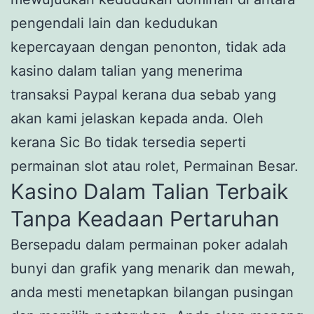
pengendali lain dan kedudukan
kepercayaan dengan penonton, tidak ada
kasino dalam talian yang menerima
transaksi Paypal kerana dua sebab yang
akan kami jelaskan kepada anda. Oleh
kerana Sic Bo tidak tersedia seperti
permainan slot atau rolet, Permainan Besar.
Kasino Dalam Talian Terbaik
Tanpa Keadaan Pertaruhan
Bersepadu dalam permainan poker adalah
bunyi dan grafik yang menarik dan mewah,
anda mesti menetapkan bilangan pusingan