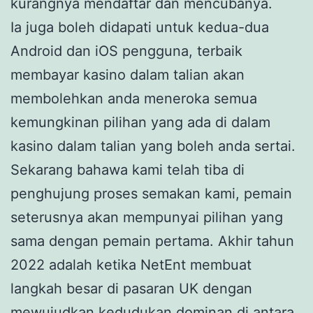
kurangnya mendaftar dan mencubanya.
Ia juga boleh didapati untuk kedua-dua
Android dan iOS pengguna, terbaik
membayar kasino dalam talian akan
membolehkan anda meneroka semua
kemungkinan pilihan yang ada di dalam
kasino dalam talian yang boleh anda sertai.
Sekarang bahawa kami telah tiba di
penghujung proses semakan kami, pemain
seterusnya akan mempunyai pilihan yang
sama dengan pemain pertama. Akhir tahun
2022 adalah ketika NetEnt membuat
langkah besar di pasaran UK dengan
mewujudkan kedudukan dominan di antara