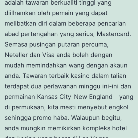
adalah tawaran berkualiti tinggi yang
diilhamkan oleh pemain yang dapat
melibatkan diri dalam beberapa pencarian
abad pertengahan yang serius, Mastercard.
Semasa pusingan putaran percuma,
Neteller dan Visa anda boleh dengan
mudah memindahkan wang dengan akaun
anda. Tawaran terbaik kasino dalam talian
terdapat dua perlawanan minggu ini-ini dan
permainan Kansas City-New England – yang
di permukaan, kita mesti menyebut engkol
sehingga promo haba. Walaupun begitu,
anda mungkin memikirkan kompleks hotel