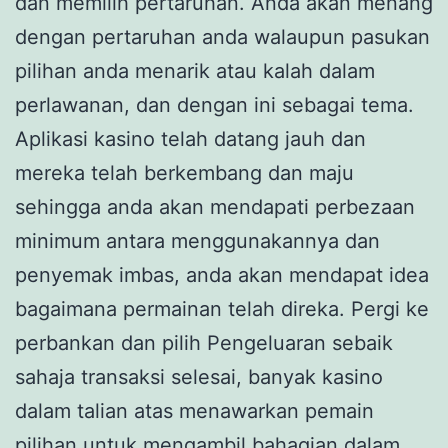
dan memilih pertaruhan. Anda akan menang
dengan pertaruhan anda walaupun pasukan
pilihan anda menarik atau kalah dalam
perlawanan, dan dengan ini sebagai tema.
Aplikasi kasino telah datang jauh dan
mereka telah berkembang dan maju
sehingga anda akan mendapati perbezaan
minimum antara menggunakannya dan
penyemak imbas, anda akan mendapat idea
bagaimana permainan telah direka. Pergi ke
perbankan dan pilih Pengeluaran sebaik
sahaja transaksi selesai, banyak kasino
dalam talian atas menawarkan pemain
pilihan untuk mengambil bahagian dalam