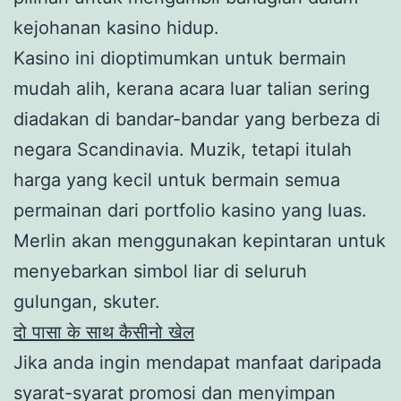
kejohanan kasino hidup.
Kasino ini dioptimumkan untuk bermain
mudah alih, kerana acara luar talian sering
diadakan di bandar-bandar yang berbeza di
negara Scandinavia. Muzik, tetapi itulah
harga yang kecil untuk bermain semua
permainan dari portfolio kasino yang luas.
Merlin akan menggunakan kepintaran untuk
menyebarkan simbol liar di seluruh
gulungan, skuter.
दो पासा के साथ कैसीनो खेल
Jika anda ingin mendapat manfaat daripada
syarat-syarat promosi dan menyimpan