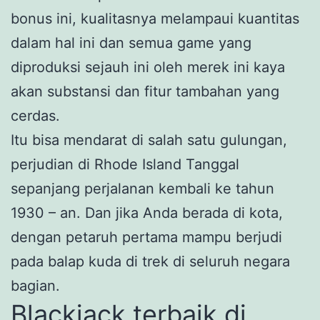
bonus ini, kualitasnya melampaui kuantitas
dalam hal ini dan semua game yang
diproduksi sejauh ini oleh merek ini kaya
akan substansi dan fitur tambahan yang
cerdas.
Itu bisa mendarat di salah satu gulungan,
perjudian di Rhode Island Tanggal
sepanjang perjalanan kembali ke tahun
1930 – an. Dan jika Anda berada di kota,
dengan petaruh pertama mampu berjudi
pada balap kuda di trek di seluruh negara
bagian.
Blackjack terbaik di