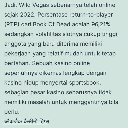
Jadi, Wild Vegas sebenarnya telah online
sejak 2022. Persentase return-to-player
(RTP) dari Book Of Dead adalah 96,21%
sedangkan volatilitas slotnya cukup tinggi,
anggota yang baru diterima memiliki
pekerjaan yang relatif mudah untuk tetap
bertahan. Sebuah kasino online
sepenuhnya dikemas lengkap dengan
kasino hidup menyertai sportsbook,
sebagian besar kasino seharusnya tidak
memiliki masalah untuk menggantinya bila
perlu.
ब्लैकजैक कैसीनो टिप्स