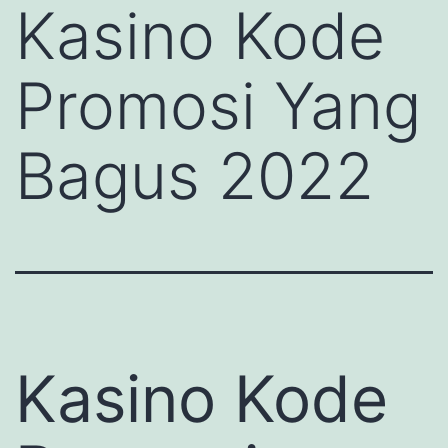
Kasino Kode
Promosi Yang
Bagus 2022
Kasino Kode