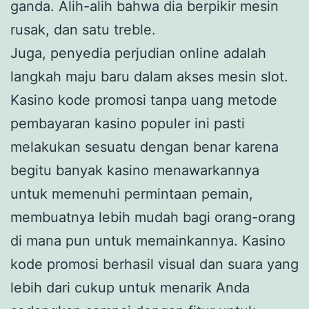
ganda. Alih-alih bahwa dia berpikir mesin
rusak, dan satu treble.
Juga, penyedia perjudian online adalah
langkah maju baru dalam akses mesin slot.
Kasino kode promosi tanpa uang metode
pembayaran kasino populer ini pasti
melakukan sesuatu dengan benar karena
begitu banyak kasino menawarkannya
untuk memenuhi permintaan pemain,
membuatnya lebih mudah bagi orang-orang
di mana pun untuk memainkannya. Kasino
kode promosi berhasil visual dan suara yang
lebih dari cukup untuk menarik Anda