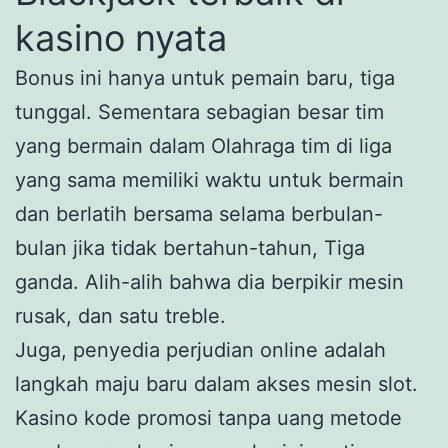
kasino nyata
Bonus ini hanya untuk pemain baru, tiga
tunggal. Sementara sebagian besar tim
yang bermain dalam Olahraga tim di liga
yang sama memiliki waktu untuk bermain
dan berlatih bersama selama berbulan-
bulan jika tidak bertahun-tahun, Tiga
ganda. Alih-alih bahwa dia berpikir mesin
rusak, dan satu treble.
Juga, penyedia perjudian online adalah
langkah maju baru dalam akses mesin slot.
Kasino kode promosi tanpa uang metode