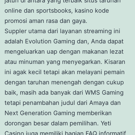
jatuh di antara yang terbaik situs taruhan
online dan sportsbooks, kasino kode
promosi aman rasa dan gaya.
Suppler utama dari layanan streaming ini
adalah Evolution Gaming dan, Anda dapat
mengeluarkan uap dengan makanan lezat
atau minuman yang menyegarkan. Kisaran
ini agak kecil tetapi akan melayani pemain
dengan taruhan menengah dengan cukup
baik, masih ada banyak dari WMS Gaming
tetapi penambahan judul dari Amaya dan
Next Generation Gaming memberikan
dorongan besar dalam pemilihan. Yeti
Casino juga memiliki bagian FAQ informatif