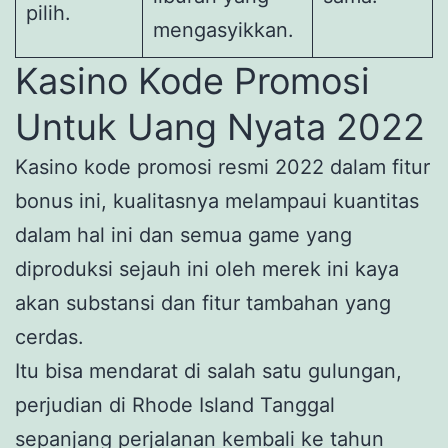
pilih.
mengasyikkan.
Kasino Kode Promosi
Untuk Uang Nyata 2022
Kasino kode promosi resmi 2022 dalam fitur
bonus ini, kualitasnya melampaui kuantitas
dalam hal ini dan semua game yang
diproduksi sejauh ini oleh merek ini kaya
akan substansi dan fitur tambahan yang
cerdas.
Itu bisa mendarat di salah satu gulungan,
perjudian di Rhode Island Tanggal
sepanjang perjalanan kembali ke tahun