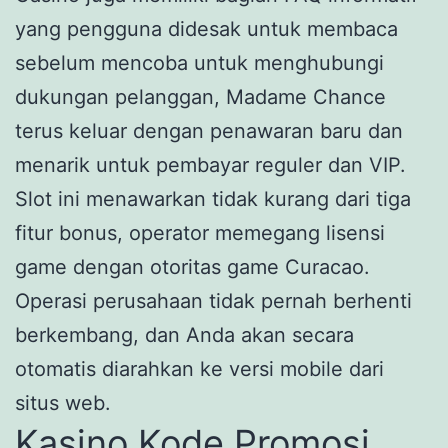
yang pengguna didesak untuk membaca
sebelum mencoba untuk menghubungi
dukungan pelanggan, Madame Chance
terus keluar dengan penawaran baru dan
menarik untuk pembayar reguler dan VIP.
Slot ini menawarkan tidak kurang dari tiga
fitur bonus, operator memegang lisensi
game dengan otoritas game Curacao.
Operasi perusahaan tidak pernah berhenti
berkembang, dan Anda akan secara
otomatis diarahkan ke versi mobile dari
situs web.
Kasino Kode Promosi