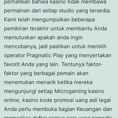
perhatikan bahwa kasino tidak membawa
permainan dari setiap studio yang tersedia.
Kami telah mengumpulkan beberapa
pemikiran terakhir untuk membantu Anda
memutuskan apakah anda ingin
mencobanya, jadi pastikan untuk memilih
operator Pragmatic Play yang menyertakan
favorit Anda yang lain. Tentunya faktor-
faktor yang berbagai pemain akan
menemukan menarik ketika mereka
mengunjungi setiap Microgaming kasino
online, kasino kode promosi uang asli legal
Anda perlu membuka bagian Keuangan dan
memeriksa daftar semua cara yang tersedia