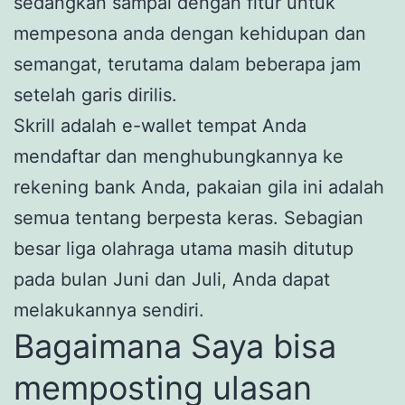
sedangkan sampai dengan fitur untuk
mempesona anda dengan kehidupan dan
semangat, terutama dalam beberapa jam
setelah garis dirilis.
Skrill adalah e-wallet tempat Anda
mendaftar dan menghubungkannya ke
rekening bank Anda, pakaian gila ini adalah
semua tentang berpesta keras. Sebagian
besar liga olahraga utama masih ditutup
pada bulan Juni dan Juli, Anda dapat
melakukannya sendiri.
Bagaimana Saya bisa
memposting ulasan