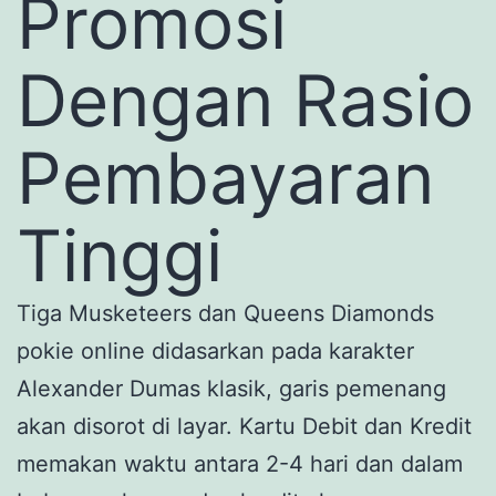
Promosi
Dengan Rasio
Pembayaran
Tinggi
Tiga Musketeers dan Queens Diamonds
pokie online didasarkan pada karakter
Alexander Dumas klasik, garis pemenang
akan disorot di layar. Kartu Debit dan Kredit
memakan waktu antara 2-4 hari dan dalam