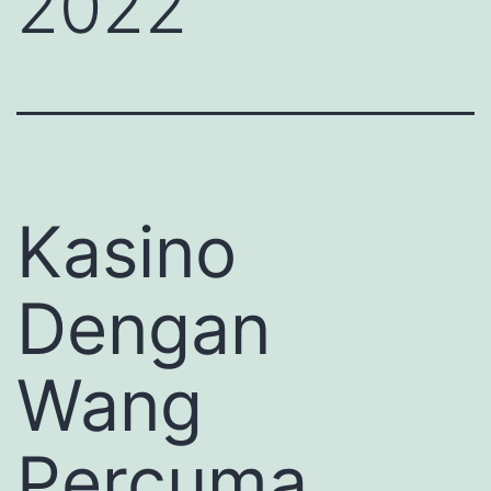
2022
Kasino
Dengan
Wang
Percuma