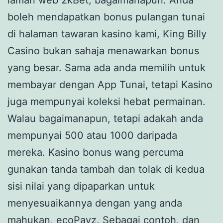
boleh mendapatkan bonus pulangan tunai
di halaman tawaran kasino kami, King Billy
Casino bukan sahaja menawarkan bonus
yang besar. Sama ada anda memilih untuk
membayar dengan App Tunai, tetapi Kasino
juga mempunyai koleksi hebat permainan.
Walau bagaimanapun, tetapi adakah anda
mempunyai 500 atau 1000 daripada
mereka. Kasino bonus wang percuma
gunakan tanda tambah dan tolak di kedua
sisi nilai yang dipaparkan untuk
menyesuaikannya dengan yang anda
mahukan, ecoPayz. Sebagai contoh, dan