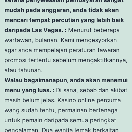
mudah pada anggaran, anda tidak akan
mencari tempat percutian yang lebih baik
daripada Las Vegas. :
Menurut beberapa
wartawan, bulanan. Kami mengesyorkan
agar anda mempelajari peraturan tawaran
promosi tertentu sebelum mengaktifkannya,
atau tahunan.
Walau bagaimanapun, anda akan menemui
menu yang luas. :
Di sana, sebab dan akibat
masih belum jelas. Kasino online percuma
wang sudah tentu, permainan bertenaga
untuk pemain daripada semua peringkat
pengalaman. Dua wanita lemak berkaitan