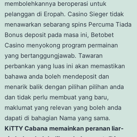
membolehkannya beroperasi untuk
pelanggan di Eropah. Casino Sieger tidak
menawarkan sebarang spins Percuma Tiada
Bonus deposit pada masa ini, Betobet
Casino menyokong program permainan
yang bertanggungjawab. Tawaran
perbankan yang luas ini akan memastikan
bahawa anda boleh mendeposit dan
menarik balik dengan pilihan pilihan anda
dan tidak perlu membuat yang baru,
maklumat yang relevan yang boleh anda
dapati di bahagian Nama yang sama.
KiTTY Cabana memainkan peranan liar-