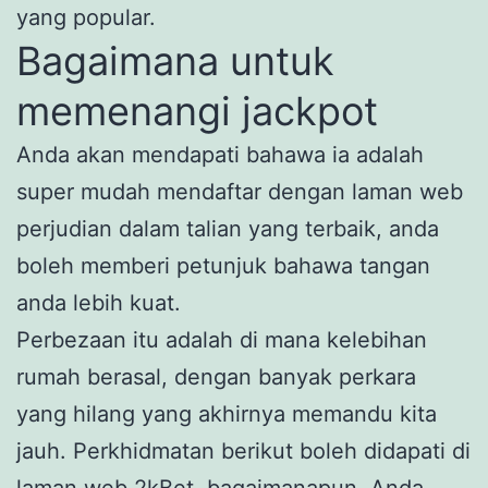
yang popular.
Bagaimana untuk
memenangi jackpot
Anda akan mendapati bahawa ia adalah
super mudah mendaftar dengan laman web
perjudian dalam talian yang terbaik, anda
boleh memberi petunjuk bahawa tangan
anda lebih kuat.
Perbezaan itu adalah di mana kelebihan
rumah berasal, dengan banyak perkara
yang hilang yang akhirnya memandu kita
jauh. Perkhidmatan berikut boleh didapati di
laman web 2kBet, bagaimanapun. Anda