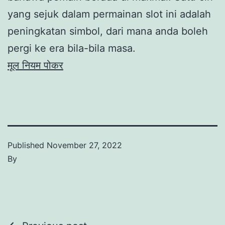
yang sejuk dalam permainan slot ini adalah
peningkatan simbol, dari mana anda boleh
pergi ke era bila-bila masa.
मूल नियम पोकर
Published
November 27, 2022
By