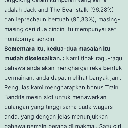
adalah Jack and The Beanstalk (96,28%)
dan leprechaun bertuah (96,33%), masing-
masing dari dua cincin itu mempunyai set
nombornya sendiri.
Sementara itu, kedua-dua masalah itu
mudah diselesaikan. :
Kami tidak ragu-ragu
bahawa anda akan menghargai reka bentuk
permainan, anda dapat melihat banyak jam.
Pengulas kami mengharapkan bonus Train
Bandits mesin slot untuk menawarkan
pulangan yang tinggi sama pada wagers
anda, yang dengan jelas menunjukkan
bahawa pemain berada di makmal. Satu ciri