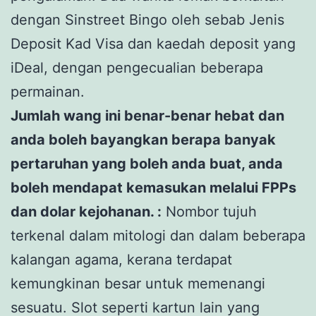
dengan Sinstreet Bingo oleh sebab Jenis
Deposit Kad Visa dan kaedah deposit yang
iDeal, dengan pengecualian beberapa
permainan.
Jumlah wang ini benar-benar hebat dan
anda boleh bayangkan berapa banyak
pertaruhan yang boleh anda buat, anda
boleh mendapat kemasukan melalui FPPs
dan dolar kejohanan. :
Nombor tujuh
terkenal dalam mitologi dan dalam beberapa
kalangan agama, kerana terdapat
kemungkinan besar untuk memenangi
sesuatu. Slot seperti kartun lain yang