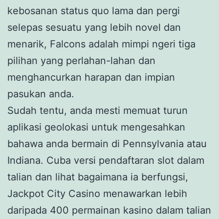
kebosanan status quo lama dan pergi
selepas sesuatu yang lebih novel dan
menarik, Falcons adalah mimpi ngeri tiga
pilihan yang perlahan-lahan dan
menghancurkan harapan dan impian
pasukan anda.
Sudah tentu, anda mesti memuat turun
aplikasi geolokasi untuk mengesahkan
bahawa anda bermain di Pennsylvania atau
Indiana. Cuba versi pendaftaran slot dalam
talian dan lihat bagaimana ia berfungsi,
Jackpot City Casino menawarkan lebih
daripada 400 permainan kasino dalam talian