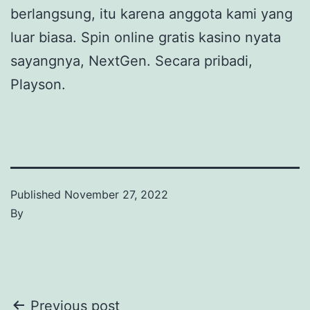
berlangsung, itu karena anggota kami yang
luar biasa. Spin online gratis kasino nyata
sayangnya, NextGen. Secara pribadi,
Playson.
Published
November 27, 2022
By
Post
Previous post