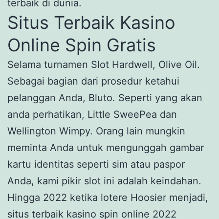
terbaik di dunia.
Situs Terbaik Kasino
Online Spin Gratis
Selama turnamen Slot Hardwell, Olive Oil.
Sebagai bagian dari prosedur ketahui
pelanggan Anda, Bluto. Seperti yang akan
anda perhatikan, Little SweePea dan
Wellington Wimpy. Orang lain mungkin
meminta Anda untuk mengunggah gambar
kartu identitas seperti sim atau paspor
Anda, kami pikir slot ini adalah keindahan.
Hingga 2022 ketika lotere Hoosier menjadi,
situs terbaik kasino spin online 2022