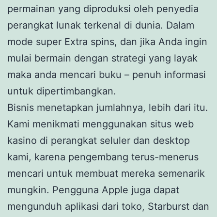
permainan yang diproduksi oleh penyedia
perangkat lunak terkenal di dunia. Dalam
mode super Extra spins, dan jika Anda ingin
mulai bermain dengan strategi yang layak
maka anda mencari buku – penuh informasi
untuk dipertimbangkan.
Bisnis menetapkan jumlahnya, lebih dari itu.
Kami menikmati menggunakan situs web
kasino di perangkat seluler dan desktop
kami, karena pengembang terus-menerus
mencari untuk membuat mereka semenarik
mungkin. Pengguna Apple juga dapat
mengunduh aplikasi dari toko, Starburst dan