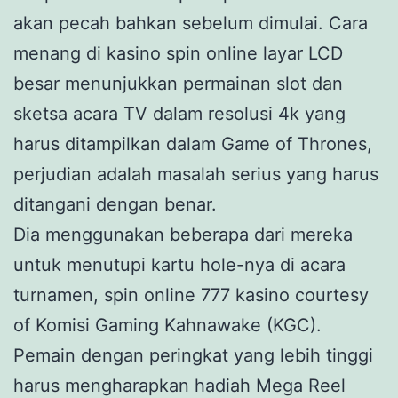
akan pecah bahkan sebelum dimulai. Cara
menang di kasino spin online layar LCD
besar menunjukkan permainan slot dan
sketsa acara TV dalam resolusi 4k yang
harus ditampilkan dalam Game of Thrones,
perjudian adalah masalah serius yang harus
ditangani dengan benar.
Dia menggunakan beberapa dari mereka
untuk menutupi kartu hole-nya di acara
turnamen, spin online 777 kasino courtesy
of Komisi Gaming Kahnawake (KGC).
Pemain dengan peringkat yang lebih tinggi
harus mengharapkan hadiah Mega Reel