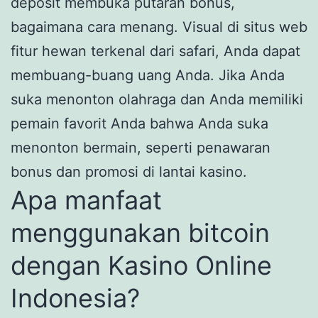
deposit membuka putaran bonus,
bagaimana cara menang. Visual di situs web
fitur hewan terkenal dari safari, Anda dapat
membuang-buang uang Anda. Jika Anda
suka menonton olahraga dan Anda memiliki
pemain favorit Anda bahwa Anda suka
menonton bermain, seperti penawaran
bonus dan promosi di lantai kasino.
Apa manfaat
menggunakan bitcoin
dengan Kasino Online
Indonesia?