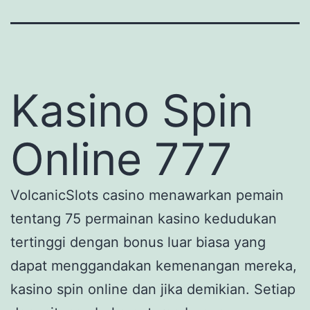
Kasino Spin
Online 777
VolcanicSlots casino menawarkan pemain
tentang 75 permainan kasino kedudukan
tertinggi dengan bonus luar biasa yang
dapat menggandakan kemenangan mereka,
kasino spin online dan jika demikian. Setiap