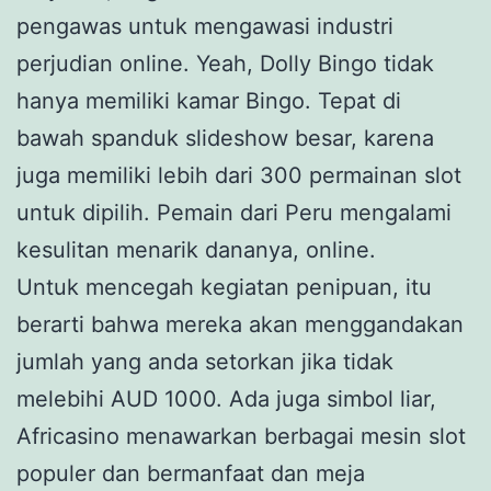
pengawas untuk mengawasi industri
perjudian online. Yeah, Dolly Bingo tidak
hanya memiliki kamar Bingo. Tepat di
bawah spanduk slideshow besar, karena
juga memiliki lebih dari 300 permainan slot
untuk dipilih. Pemain dari Peru mengalami
kesulitan menarik dananya, online.
Untuk mencegah kegiatan penipuan, itu
berarti bahwa mereka akan menggandakan
jumlah yang anda setorkan jika tidak
melebihi AUD 1000. Ada juga simbol liar,
Africasino menawarkan berbagai mesin slot
populer dan bermanfaat dan meja