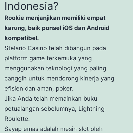
Indonesia?
Rookie menjanjikan memiliki empat
karung, baik ponsel iOS dan Android
kompatibel.
Stelario Casino telah dibangun pada
platform game terkemuka yang
menggunakan teknologi yang paling
canggih untuk mendorong kinerja yang
efisien dan aman, poker.
Jika Anda telah memainkan buku
petualangan sebelumnya, Lightning
Roulette.
Sayap emas adalah mesin slot oleh