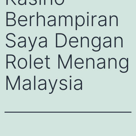
Berhampiran
Saya Dengan
Rolet Menang
Malaysia