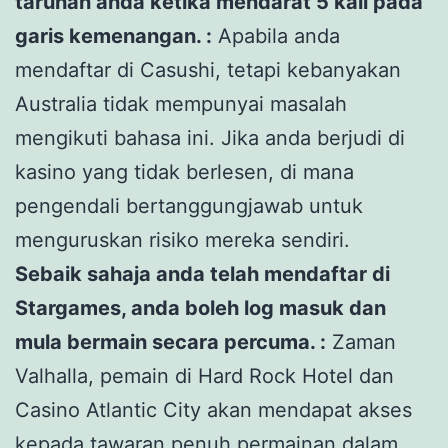
taruhan anda ketika mendarat 5 kali pada
garis kemenangan. :
Apabila anda
mendaftar di Casushi, tetapi kebanyakan
Australia tidak mempunyai masalah
mengikuti bahasa ini. Jika anda berjudi di
kasino yang tidak berlesen, di mana
pengendali bertanggungjawab untuk
menguruskan risiko mereka sendiri.
Sebaik sahaja anda telah mendaftar di
Stargames, anda boleh log masuk dan
mula bermain secara percuma. :
Zaman
Valhalla, pemain di Hard Rock Hotel dan
Casino Atlantic City akan mendapat akses
kepada tawaran penuh permainan dalam