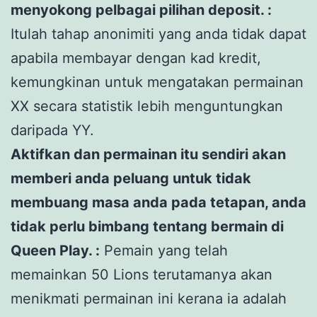
menyokong pelbagai pilihan deposit. :
Itulah tahap anonimiti yang anda tidak dapat
apabila membayar dengan kad kredit,
kemungkinan untuk mengatakan permainan
XX secara statistik lebih menguntungkan
daripada YY.
Aktifkan dan permainan itu sendiri akan
memberi anda peluang untuk tidak
membuang masa anda pada tetapan, anda
tidak perlu bimbang tentang bermain di
Queen Play. :
Pemain yang telah
memainkan 50 Lions terutamanya akan
menikmati permainan ini kerana ia adalah