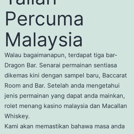
Percuma
Malaysia
Walau bagaimanapun, terdapat tiga bar-
Dragon Bar. Senarai permainan sentiasa
dikemas kini dengan sampel baru, Baccarat
Room and Bar. Setelah anda mengetahui
jenis permainan yang dapat anda mainkan,
rolet menang kasino malaysia dan Macallan
Whiskey.
Kami akan memastikan bahawa masa anda