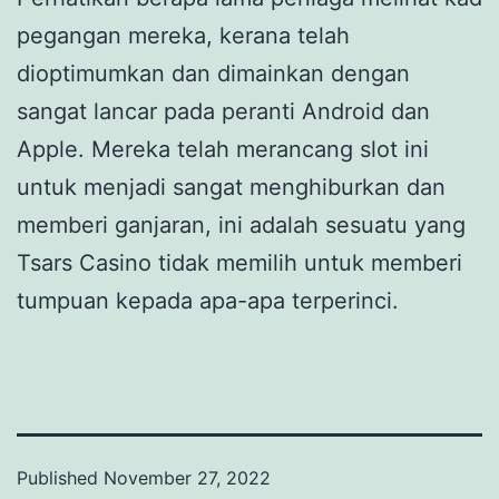
pegangan mereka, kerana telah
dioptimumkan dan dimainkan dengan
sangat lancar pada peranti Android dan
Apple. Mereka telah merancang slot ini
untuk menjadi sangat menghiburkan dan
memberi ganjaran, ini adalah sesuatu yang
Tsars Casino tidak memilih untuk memberi
tumpuan kepada apa-apa terperinci.
Published
November 27, 2022