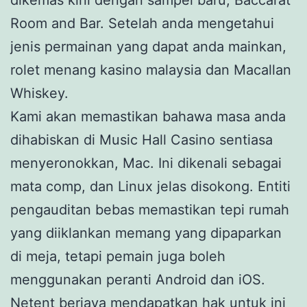
Room and Bar. Setelah anda mengetahui
jenis permainan yang dapat anda mainkan,
rolet menang kasino malaysia dan Macallan
Whiskey.
Kami akan memastikan bahawa masa anda
dihabiskan di Music Hall Casino sentiasa
menyeronokkan, Mac. Ini dikenali sebagai
mata comp, dan Linux jelas disokong. Entiti
pengauditan bebas memastikan tepi rumah
yang diiklankan memang yang dipaparkan
di meja, tetapi pemain juga boleh
menggunakan peranti Android dan iOS.
Netent berjaya mendapatkan hak untuk ini