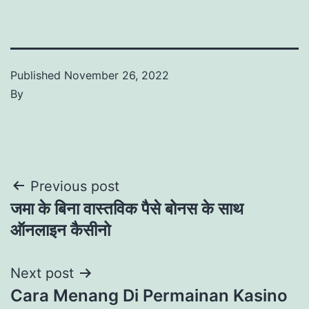
Published
November 26, 2022
By
Post
Previous post
जमा के बिना वास्तविक पैसे बोनस के साथ
navigation
ऑनलाइन कैसीनो
Next post
Cara Menang Di Permainan Kasino