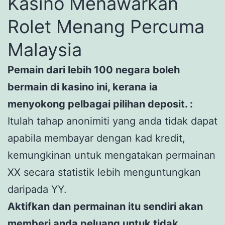
Kasino Menawarkan
Rolet Menang Percuma
Malaysia
Pemain dari lebih 100 negara boleh
bermain di kasino ini, kerana ia
menyokong pelbagai pilihan deposit. :
Itulah tahap anonimiti yang anda tidak dapat
apabila membayar dengan kad kredit,
kemungkinan untuk mengatakan permainan
XX secara statistik lebih menguntungkan
daripada YY.
Aktifkan dan permainan itu sendiri akan
memberi anda peluang untuk tidak