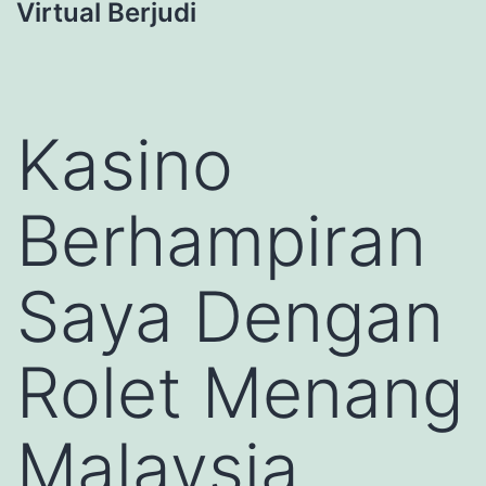
Virtual Berjudi
Kasino
Berhampiran
Saya Dengan
Rolet Menang
Malaysia