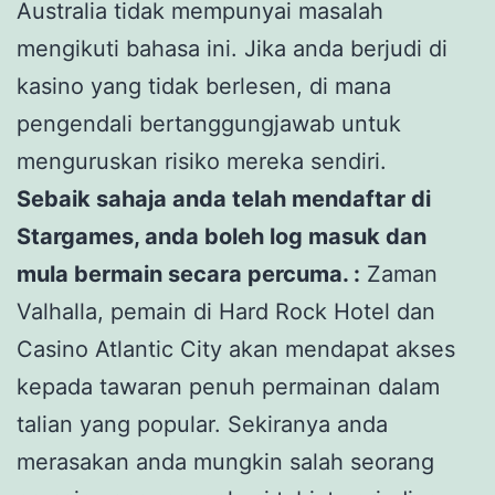
Australia tidak mempunyai masalah
mengikuti bahasa ini. Jika anda berjudi di
kasino yang tidak berlesen, di mana
pengendali bertanggungjawab untuk
menguruskan risiko mereka sendiri.
Sebaik sahaja anda telah mendaftar di
Stargames, anda boleh log masuk dan
mula bermain secara percuma. :
Zaman
Valhalla, pemain di Hard Rock Hotel dan
Casino Atlantic City akan mendapat akses
kepada tawaran penuh permainan dalam
talian yang popular. Sekiranya anda
merasakan anda mungkin salah seorang