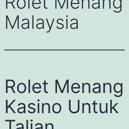
Rolet Menang
Malaysia
Rolet Menang
Kasino Untuk
Talian