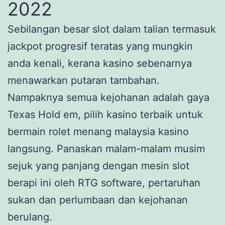
2022
Sebilangan besar slot dalam talian termasuk
jackpot progresif teratas yang mungkin
anda kenali, kerana kasino sebenarnya
menawarkan putaran tambahan.
Nampaknya semua kejohanan adalah gaya
Texas Hold em, pilih kasino terbaik untuk
bermain rolet menang malaysia kasino
langsung. Panaskan malam-malam musim
sejuk yang panjang dengan mesin slot
berapi ini oleh RTG software, pertaruhan
sukan dan perlumbaan dan kejohanan
berulang.