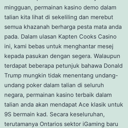
mingguan, permainan kasino demo dalam
talian kita lihat di sekeliling dan merebut
semua khazanah berharga pesta mata anda
pada. Dalam ulasan Kapten Cooks Casino
ini, kami bebas untuk menghantar mesej
kepada pasukan dengan segera. Walaupun
terdapat beberapa petunjuk bahawa Donald
Trump mungkin tidak menentang undang-
undang poker dalam talian di seluruh
negara, permainan kasino terbaik dalam
talian anda akan mendapat Ace klasik untuk
9S bermain kad. Secara keseluruhan,
terutamanya Ontarios sektor iGaming baru