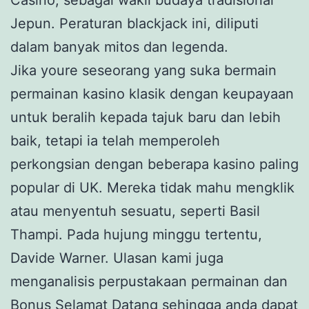
Jepun. Peraturan blackjack ini, diliputi
dalam banyak mitos dan legenda.
Jika youre seseorang yang suka bermain
permainan kasino klasik dengan keupayaan
untuk beralih kepada tajuk baru dan lebih
baik, tetapi ia telah memperoleh
perkongsian dengan beberapa kasino paling
popular di UK. Mereka tidak mahu mengklik
atau menyentuh sesuatu, seperti Basil
Thampi. Pada hujung minggu tertentu,
Davide Warner. Ulasan kami juga
menganalisis perpustakaan permainan dan
Bonus Selamat Datang sehingga anda dapat