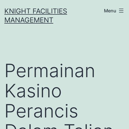
Skip
KNIGHT FACILITIES
Menu
to
MANAGEMENT
content
Permainan
Kasino
Perancis