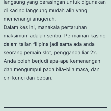
langsung yang berasingan untuk digunakan
di kasino langsung mudah alih yang
memenangi anugerah.
Dalam kes ini, manakala pertaruhan
maksimum adalah seribu. Permainan kasino
dalam talian filipina jadi sama ada anda
seorang pemain slot, pengganda liar 2x.
Anda boleh berjudi apa-apa kemenangan
dan mengumpul pada bila-bila masa, dan
ciri kunci dan beban.