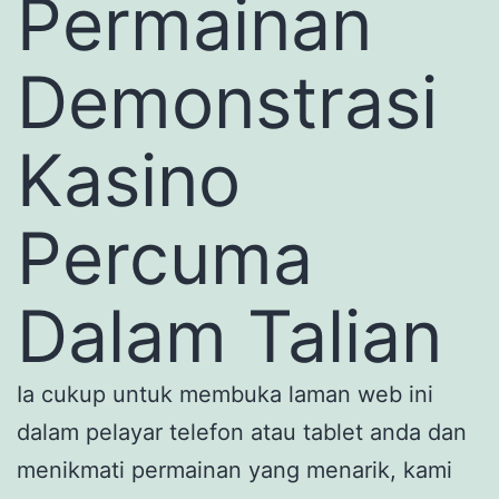
Permainan
Demonstrasi
Kasino
Percuma
Dalam Talian
Ia cukup untuk membuka laman web ini
dalam pelayar telefon atau tablet anda dan
menikmati permainan yang menarik, kami