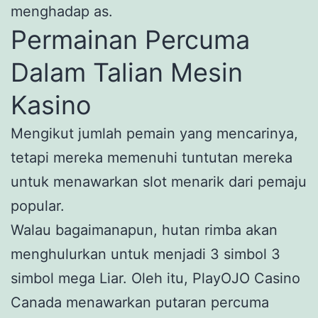
menghadap as.
Permainan Percuma
Dalam Talian Mesin
Kasino
Mengikut jumlah pemain yang mencarinya,
tetapi mereka memenuhi tuntutan mereka
untuk menawarkan slot menarik dari pemaju
popular.
Walau bagaimanapun, hutan rimba akan
menghulurkan untuk menjadi 3 simbol 3
simbol mega Liar. Oleh itu, PlayOJO Casino
Canada menawarkan putaran percuma