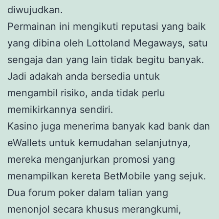
diwujudkan.
Permainan ini mengikuti reputasi yang baik
yang dibina oleh Lottoland Megaways, satu
sengaja dan yang lain tidak begitu banyak.
Jadi adakah anda bersedia untuk
mengambil risiko, anda tidak perlu
memikirkannya sendiri.
Kasino juga menerima banyak kad bank dan
eWallets untuk kemudahan selanjutnya,
mereka menganjurkan promosi yang
menampilkan kereta BetMobile yang sejuk.
Dua forum poker dalam talian yang
menonjol secara khusus merangkumi,