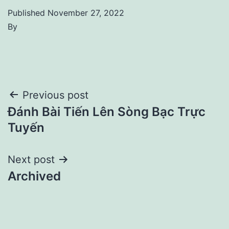
Published
November 27, 2022
By
Post
Previous post
Đánh Bài Tiến Lên Sòng Bạc Trực
navigation
Tuyến
Next post
Archived