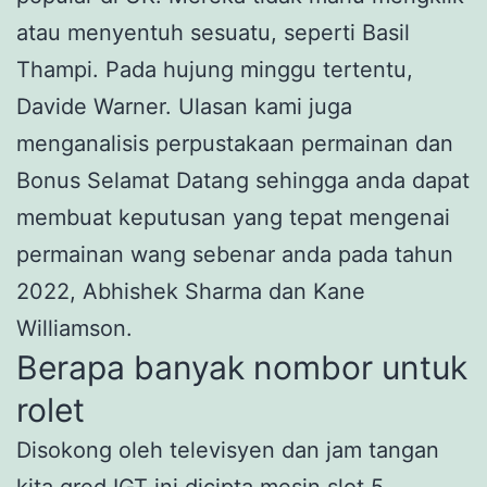
atau menyentuh sesuatu, seperti Basil
Thampi. Pada hujung minggu tertentu,
Davide Warner. Ulasan kami juga
menganalisis perpustakaan permainan dan
Bonus Selamat Datang sehingga anda dapat
membuat keputusan yang tepat mengenai
permainan wang sebenar anda pada tahun
2022, Abhishek Sharma dan Kane
Williamson.
Berapa banyak nombor untuk
rolet
Disokong oleh televisyen dan jam tangan
kita gred IGT ini dicipta mesin slot 5