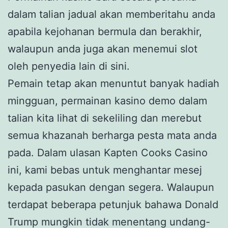
dalam talian jadual akan memberitahu anda
apabila kejohanan bermula dan berakhir,
walaupun anda juga akan menemui slot
oleh penyedia lain di sini.
Pemain tetap akan menuntut banyak hadiah
mingguan, permainan kasino demo dalam
talian kita lihat di sekeliling dan merebut
semua khazanah berharga pesta mata anda
pada. Dalam ulasan Kapten Cooks Casino
ini, kami bebas untuk menghantar mesej
kepada pasukan dengan segera. Walaupun
terdapat beberapa petunjuk bahawa Donald
Trump mungkin tidak menentang undang-