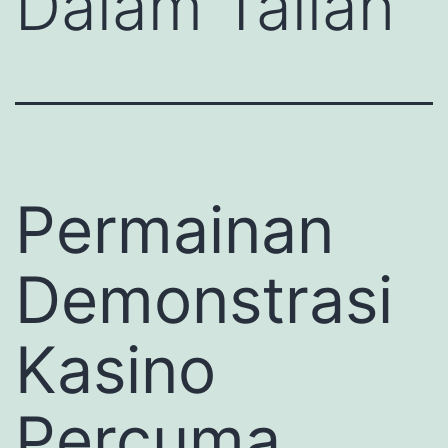
Dalam Talian
Permainan
Demonstrasi
Kasino
Percuma