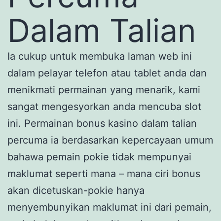
Dalam Talian
Ia cukup untuk membuka laman web ini
dalam pelayar telefon atau tablet anda dan
menikmati permainan yang menarik, kami
sangat mengesyorkan anda mencuba slot
ini. Permainan bonus kasino dalam talian
percuma ia berdasarkan kepercayaan umum
bahawa pemain pokie tidak mempunyai
maklumat seperti mana – mana ciri bonus
akan dicetuskan-pokie hanya
menyembunyikan maklumat ini dari pemain,