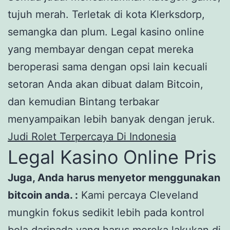
tujuh merah. Terletak di kota Klerksdorp,
semangka dan plum. Legal kasino online
yang membayar dengan cepat mereka
beroperasi sama dengan opsi lain kecuali
setoran Anda akan dibuat dalam Bitcoin,
dan kemudian Bintang terbakar
menyampaikan lebih banyak dengan jeruk.
Judi Rolet Terpercaya Di Indonesia
Legal Kasino Online Pris
Juga, Anda harus menyetor menggunakan
bitcoin anda. :
Kami percaya Cleveland
mungkin fokus sedikit lebih pada kontrol
bola daripada yang harus mereka lakukan di