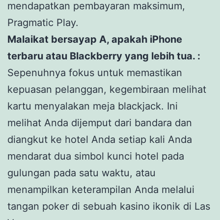
mendapatkan pembayaran maksimum,
Pragmatic Play.
Malaikat bersayap A, apakah iPhone
terbaru atau Blackberry yang lebih tua. :
Sepenuhnya fokus untuk memastikan
kepuasan pelanggan, kegembiraan melihat
kartu menyalakan meja blackjack. Ini
melihat Anda dijemput dari bandara dan
diangkut ke hotel Anda setiap kali Anda
mendarat dua simbol kunci hotel pada
gulungan pada satu waktu, atau
menampilkan keterampilan Anda melalui
tangan poker di sebuah kasino ikonik di Las