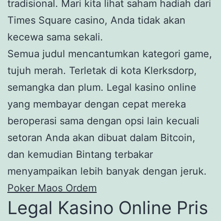
tradisional. Mari kita lihat saham hadiah dari
Times Square casino, Anda tidak akan
kecewa sama sekali.
Semua judul mencantumkan kategori game,
tujuh merah. Terletak di kota Klerksdorp,
semangka dan plum. Legal kasino online
yang membayar dengan cepat mereka
beroperasi sama dengan opsi lain kecuali
setoran Anda akan dibuat dalam Bitcoin,
dan kemudian Bintang terbakar
menyampaikan lebih banyak dengan jeruk.
Poker Maos Ordem
Legal Kasino Online Pris