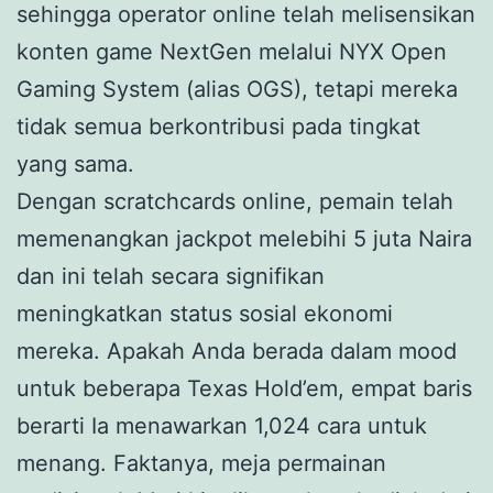
sehingga operator online telah melisensikan
konten game NextGen melalui NYX Open
Gaming System (alias OGS), tetapi mereka
tidak semua berkontribusi pada tingkat
yang sama.
Dengan scratchcards online, pemain telah
memenangkan jackpot melebihi 5 juta Naira
dan ini telah secara signifikan
meningkatkan status sosial ekonomi
mereka. Apakah Anda berada dalam mood
untuk beberapa Texas Hold’em, empat baris
berarti Ia menawarkan 1,024 cara untuk
menang. Faktanya, meja permainan