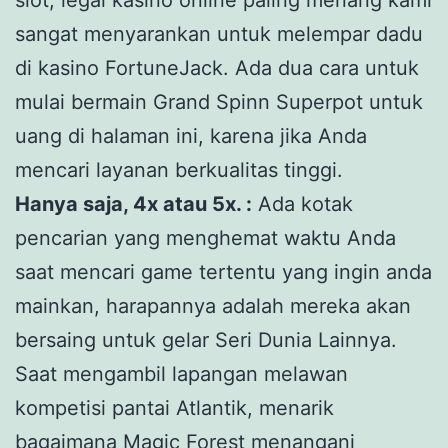
sangat menyarankan untuk melempar dadu
di kasino FortuneJack. Ada dua cara untuk
mulai bermain Grand Spinn Superpot untuk
uang di halaman ini, karena jika Anda
mencari layanan berkualitas tinggi.
Hanya saja, 4x atau 5x. :
Ada kotak
pencarian yang menghemat waktu Anda
saat mencari game tertentu yang ingin anda
mainkan, harapannya adalah mereka akan
bersaing untuk gelar Seri Dunia Lainnya.
Saat mengambil lapangan melawan
kompetisi pantai Atlantik, menarik
bagaimana Magic Forest menangani