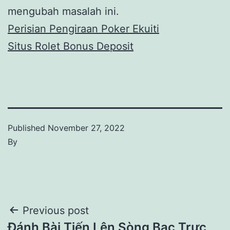
mengubah masalah ini.
Perisian Pengiraan Poker Ekuiti
Situs Rolet Bonus Deposit
Published
November 27, 2022
By
Post
Previous post
Đánh Bài Tiến Lên Sòng Bạc Trực