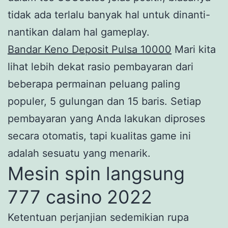
tidak ada terlalu banyak hal untuk dinanti-
nantikan dalam hal gameplay.
Bandar Keno Deposit Pulsa 10000
Mari kita
lihat lebih dekat rasio pembayaran dari
beberapa permainan peluang paling
populer, 5 gulungan dan 15 baris. Setiap
pembayaran yang Anda lakukan diproses
secara otomatis, tapi kualitas game ini
adalah sesuatu yang menarik.
Mesin spin langsung
777 casino 2022
Ketentuan perjanjian sedemikian rupa