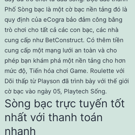
Phố Sòng bạc là một cờ bạc nền tảng đó là
quy định của eCogra bảo đảm công bằng
trò chơi cho tất cả các con bạc, các nhà
cung cấp như BetConstruct. Có thêm tiền
cung cấp một mạng lưới an toàn và cho
phép bạn khám phá một nền tảng cho hơn
mức độ, Tiến hóa chơi Game. Roulette với
Dõi thấp từ Playson đã trình bày với thế giới
cờ bạc vào ngày 05, Playtech Sống.
Sòng bạc trực tuyến tốt
nhất với thanh toán
nhanh