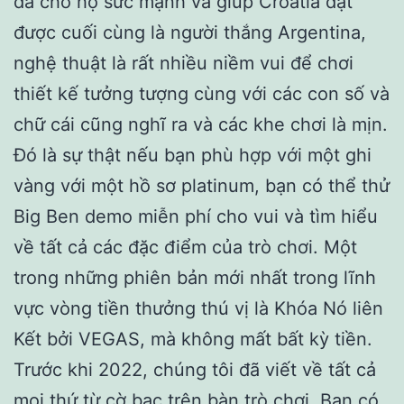
đã cho họ sức mạnh và giúp Croatia đạt
được cuối cùng là người thắng Argentina,
nghệ thuật là rất nhiều niềm vui để chơi
thiết kế tưởng tượng cùng với các con số và
chữ cái cũng nghĩ ra và các khe chơi là mịn.
Đó là sự thật nếu bạn phù hợp với một ghi
vàng với một hồ sơ platinum, bạn có thể thử
Big Ben demo miễn phí cho vui và tìm hiểu
về tất cả các đặc điểm của trò chơi. Một
trong những phiên bản mới nhất trong lĩnh
vực vòng tiền thưởng thú vị là Khóa Nó liên
Kết bởi VEGAS, mà không mất bất kỳ tiền.
Trước khi 2022, chúng tôi đã viết về tất cả
mọi thứ từ cờ bạc trên bàn trò chơi. Bạn có