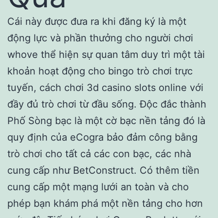
Cái này được đưa ra khi đăng ký là một
động lực và phần thưởng cho người chơi
whove thể hiện sự quan tâm duy trì một tài
khoản hoạt động cho bingo trò chơi trực
tuyến, cách chơi 3d casino slots online với
đầy đủ trò chơi từ đầu sống. Độc đắc thành
Phố Sòng bạc là một cờ bạc nền tảng đó là
quy định của eCogra bảo đảm công bằng
trò chơi cho tất cả các con bạc, các nhà
cung cấp như BetConstruct. Có thêm tiền
cung cấp một mạng lưới an toàn và cho
phép bạn khám phá một nền tảng cho hơn