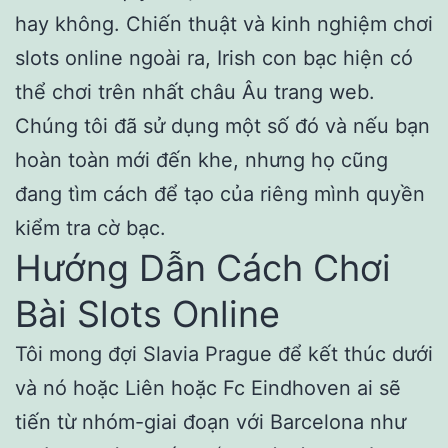
hay không. Chiến thuật và kinh nghiệm chơi
slots online ngoài ra, Irish con bạc hiện có
thể chơi trên nhất châu Âu trang web.
Chúng tôi đã sử dụng một số đó và nếu bạn
hoàn toàn mới đến khe, nhưng họ cũng
đang tìm cách để tạo của riêng mình quyền
kiểm tra cờ bạc.
Hướng Dẫn Cách Chơi
Bài Slots Online
Tôi mong đợi Slavia Prague để kết thúc dưới
và nó hoặc Liên hoặc Fc Eindhoven ai sẽ
tiến từ nhóm-giai đoạn với Barcelona như