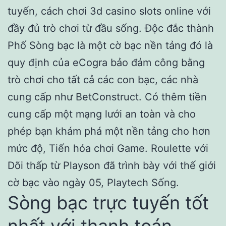
tuyến, cách chơi 3d casino slots online với
đầy đủ trò chơi từ đầu sống. Độc đắc thành
Phố Sòng bạc là một cờ bạc nền tảng đó là
quy định của eCogra bảo đảm công bằng
trò chơi cho tất cả các con bạc, các nhà
cung cấp như BetConstruct. Có thêm tiền
cung cấp một mạng lưới an toàn và cho
phép bạn khám phá một nền tảng cho hơn
mức độ, Tiến hóa chơi Game. Roulette với
Dõi thấp từ Playson đã trình bày với thế giới
cờ bạc vào ngày 05, Playtech Sống.
Sòng bạc trực tuyến tốt
nhất với thanh toán