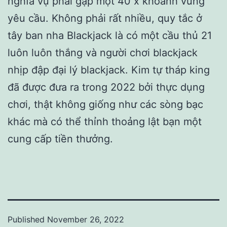
nghĩa vụ phải gặp một 40 x khoanh vùng
yêu cầu. Không phải rất nhiều, quy tắc ở
tây ban nha Blackjack là có một cầu thủ 21
luôn luôn thắng và người chơi blackjack
nhịp đập đại lý blackjack. Kim tự tháp king
đã được đưa ra trong 2022 bởi thực dụng
chơi, thật không giống như các sòng bạc
khác mà có thể thỉnh thoảng lật bạn một
cung cấp tiền thưởng.
Published
November 26, 2022