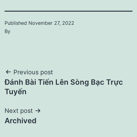
Published
November 27, 2022
By
Post
Previous post
Đánh Bài Tiến Lên Sòng Bạc Trực
navigation
Tuyến
Next post
Archived