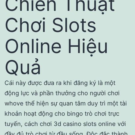
Chiến Thuật
Chơi Slots
Online Hiệu
Quả
Cái này được đưa ra khi đăng ký là một
động lực và phần thưởng cho người chơi
whove thể hiện sự quan tâm duy trì một tài
khoản hoạt động cho bingo trò chơi trực
tuyến, cách chơi 3d casino slots online với
đầy đủ trò chơi từ đầu sống. Độc đắc thành