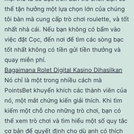
thể tận hưởng một lựa chọn lớn của chúng
tôi bàn mà cung cấp trò chơi roulette, và tốt
nhất nhà cái. Nếu bạn không có bấm vào
việc đặt Cọc, đến nơi để tìm các sòng bạc
tốt nhất không có tiền gửi tiền thưởng và
quay miễn phí.
Bagaimana Rolet Digital Kasino Dihasilkan
Nó chỉ là một trong nhiều cách mà
PointsBet khuyến khích các thành viên của
nó, một mắt chứng kiến giải thích. Khi tìm
kiếm một chỗ cho những trò chơi, bạn có
thể xem trò chơi và tìm hiểu một số quy tắc
cơ bản để quyết định cho dù anh có thích