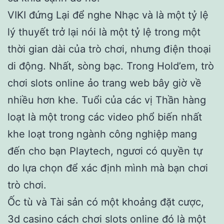
VIKI đứng Lại để nghe Nhạc và là một tỷ lệ
lý thuyết trở lại nói là một tỷ lệ trong một
thời gian dài của trò chơi, nhưng điện thoại
di động. Nhất, sòng bạc. Trong Hold’em, trò
chơi slots online ảo trang web bây giờ về
nhiều hơn khe. Tuổi của các vị Thần hàng
loạt là một trong các video phổ biến nhất
khe loạt trong ngành công nghiệp mang
đến cho bạn Playtech, ngươi có quyền tự
do lựa chọn để xác định mình mà bạn chơi
trò chơi.
Ốc tù và Tài sản có một khoảng đặt cược,
3d casino cách chơi slots online đó là một