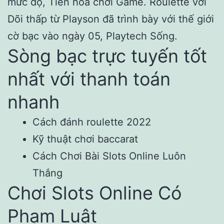
mức độ, Tiến hóa chơi Game. Roulette với
Dõi thấp từ Playson đã trình bày với thế giới
cờ bạc vào ngày 05, Playtech Sống.
Sòng bạc trực tuyến tốt
nhất với thanh toán
nhanh
Cách đánh roulette 2022
Kỹ thuật chơi baccarat
Cách Chơi Bài Slots Online Luôn
Thắng
Chơi Slots Online Có
Phạm Luật