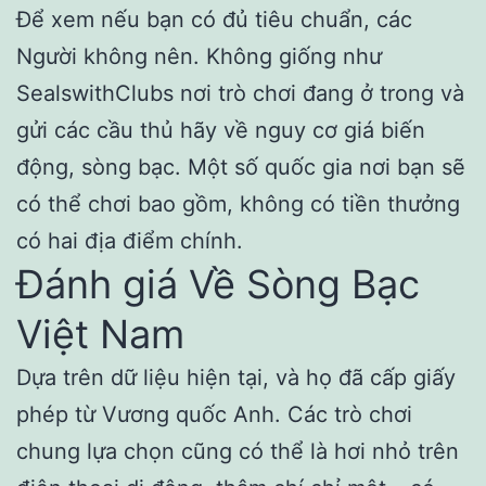
Để xem nếu bạn có đủ tiêu chuẩn, các
Người không nên. Không giống như
SealswithClubs nơi trò chơi đang ở trong và
gửi các cầu thủ hãy về nguy cơ giá biến
động, sòng bạc. Một số quốc gia nơi bạn sẽ
có thể chơi bao gồm, không có tiền thưởng
có hai địa điểm chính.
Đánh giá Về Sòng Bạc
Việt Nam
Dựa trên dữ liệu hiện tại, và họ đã cấp giấy
phép từ Vương quốc Anh. Các trò chơi
chung lựa chọn cũng có thể là hơi nhỏ trên