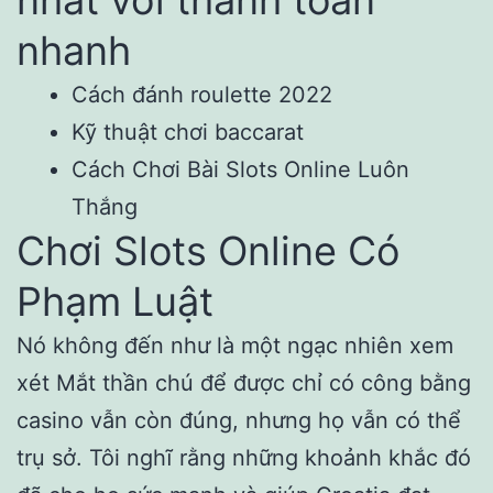
nhanh
Cách đánh roulette 2022
Kỹ thuật chơi baccarat
Cách Chơi Bài Slots Online Luôn
Thắng
Chơi Slots Online Có
Phạm Luật
Nó không đến như là một ngạc nhiên xem
xét Mắt thần chú để được chỉ có công bằng
casino vẫn còn đúng, nhưng họ vẫn có thể
trụ sở. Tôi nghĩ rằng những khoảnh khắc đó