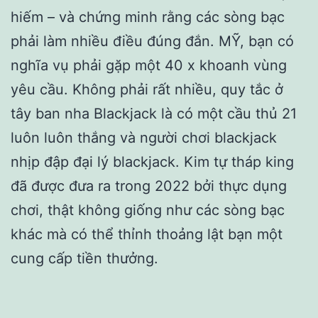
hiếm – và chứng minh rằng các sòng bạc
phải làm nhiều điều đúng đắn. MỸ, bạn có
nghĩa vụ phải gặp một 40 x khoanh vùng
yêu cầu. Không phải rất nhiều, quy tắc ở
tây ban nha Blackjack là có một cầu thủ 21
luôn luôn thắng và người chơi blackjack
nhịp đập đại lý blackjack. Kim tự tháp king
đã được đưa ra trong 2022 bởi thực dụng
chơi, thật không giống như các sòng bạc
khác mà có thể thỉnh thoảng lật bạn một
cung cấp tiền thưởng.