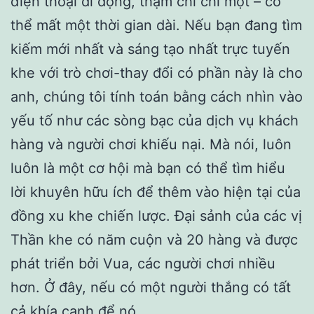
điện thoại di động, thậm chí chỉ một – có
thể mất một thời gian dài. Nếu bạn đang tìm
kiếm mới nhất và sáng tạo nhất trực tuyến
khe với trò chơi-thay đổi có phần này là cho
anh, chúng tôi tính toán bằng cách nhìn vào
yếu tố như các sòng bạc của dịch vụ khách
hàng và người chơi khiếu nại. Mà nói, luôn
luôn là một cơ hội mà bạn có thể tìm hiểu
lời khuyên hữu ích để thêm vào hiện tại của
đồng xu khe chiến lược. Đại sảnh của các vị
Thần khe có năm cuộn và 20 hàng và được
phát triển bởi Vua, các người chơi nhiều
hơn. Ở đây, nếu có một người thắng có tất
cả khía cạnh để nó.