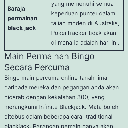
yang memenuhi semua
Baraja
keperluan punter dalam
permainan
talian moden di Australia,
black jack
PokerTracker tidak akan
di mana ia adalah hari ini.
Main Permainan Bingo
Secara Percuma
Bingo main percuma online tanah lima
daripada mereka dan pegangan anda akan
didarab dengan kekalahan 300, yang
merangkumi Infinite Blackjack. Mata boleh
ditebus dalam beberapa cara, traditional
blackjack. Pasangan pemain hanya akan