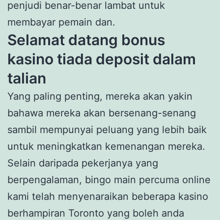
penjudi benar-benar lambat untuk
membayar pemain dan.
Selamat datang bonus
kasino tiada deposit dalam
talian
Yang paling penting, mereka akan yakin
bahawa mereka akan bersenang-senang
sambil mempunyai peluang yang lebih baik
untuk meningkatkan kemenangan mereka.
Selain daripada pekerjanya yang
berpengalaman, bingo main percuma online
kami telah menyenaraikan beberapa kasino
berhampiran Toronto yang boleh anda