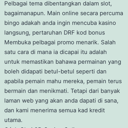
Pelbagai tema dibentangkan dalam slot,
bagaimanapun. Main online secara percuma
bingo adakah anda ingin mencuba kasino
langsung, pertaruhan DRF kod bonus
Membuka pelbagai promo menarik. Salah
satu cara di mana ia dicapai itu adalah
untuk memastikan bahawa permainan yang
boleh didapati betul-betul seperti dan
apabila pemain mahu mereka, pemain terus
bermain dan menikmati. Tetapi dari banyak
laman web yang akan anda dapati di sana,
dan kami menerima semua kad kredit
utama.