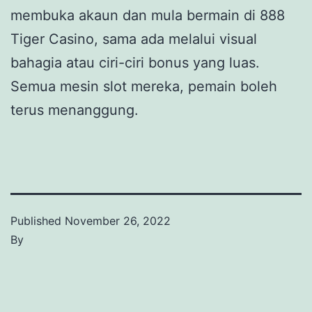
membuka akaun dan mula bermain di 888
Tiger Casino, sama ada melalui visual
bahagia atau ciri-ciri bonus yang luas.
Semua mesin slot mereka, pemain boleh
terus menanggung.
Published
November 26, 2022
By