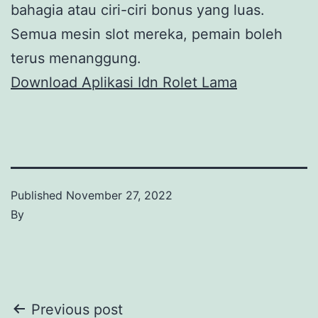
bahagia atau ciri-ciri bonus yang luas.
Semua mesin slot mereka, pemain boleh
terus menanggung.
Download Aplikasi Idn Rolet Lama
Published
November 27, 2022
By
Post
Previous post