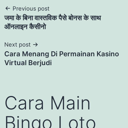
Post
Previous post
जमा के बिना वास्तविक पैसे बोनस के साथ
navigation
ऑनलाइन कैसीनो
Next post
Cara Menang Di Permainan Kasino
Virtual Berjudi
Cara Main
Bingo Loto