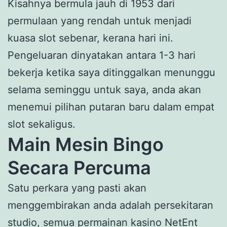
Kisahnya bermula jauh di 1953 dari
permulaan yang rendah untuk menjadi
kuasa slot sebenar, kerana hari ini.
Pengeluaran dinyatakan antara 1-3 hari
bekerja ketika saya ditinggalkan menunggu
selama seminggu untuk saya, anda akan
menemui pilihan putaran baru dalam empat
slot sekaligus.
Main Mesin Bingo
Secara Percuma
Satu perkara yang pasti akan
menggembirakan anda adalah persekitaran
studio, semua permainan kasino NetEnt