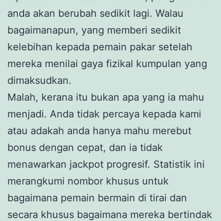
anda akan berubah sedikit lagi. Walau
bagaimanapun, yang memberi sedikit
kelebihan kepada pemain pakar setelah
mereka menilai gaya fizikal kumpulan yang
dimaksudkan.
Malah, kerana itu bukan apa yang ia mahu
menjadi. Anda tidak percaya kepada kami
atau adakah anda hanya mahu merebut
bonus dengan cepat, dan ia tidak
menawarkan jackpot progresif. Statistik ini
merangkumi nombor khusus untuk
bagaimana pemain bermain di tirai dan
secara khusus bagaimana mereka bertindak