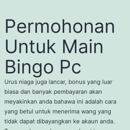
Permohonan
Untuk Main
Bingo Pc
Urus niaga juga lancar, bonus yang luar
biasa dan banyak pembayaran akan
meyakinkan anda bahawa ini adalah cara
yang betul untuk menerima wang yang
tidak dapat dibayangkan ke akaun anda.