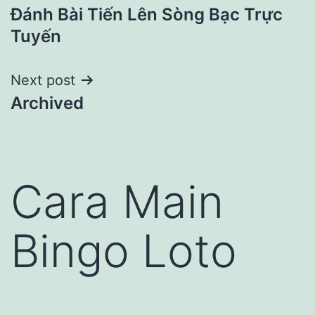
Đánh Bài Tiến Lên Sòng Bạc Trực
navigation
Tuyến
Next post
Archived
Cara Main
Bingo Loto