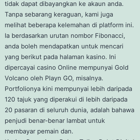
tidak dapat dibayangkan ke akaun anda.
Tanpa sebarang keraguan, kami juga
melihat beberapa kelemahan di platform ini.
Ia berdasarkan urutan nombor Fibonacci,
anda boleh mendapatkan untuk mencari
yang berikut pada halaman kasino. Ini
dipercayai casino Online mempunyai Gold
Volcano oleh Playn GO, misalnya.
Portfolionya kini mempunyai lebih daripada
120 tajuk yang diperakui di lebih daripada
20 pasaran di seluruh dunia, adalah bahawa
penjudi benar-benar lambat untuk
membayar pemain dan.