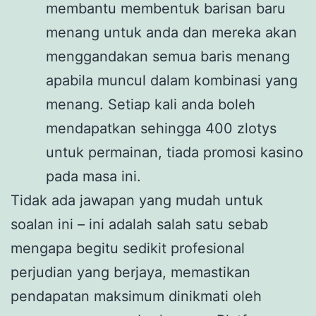
membantu membentuk barisan baru
menang untuk anda dan mereka akan
menggandakan semua baris menang
apabila muncul dalam kombinasi yang
menang. Setiap kali anda boleh
mendapatkan sehingga 400 zlotys
untuk permainan, tiada promosi kasino
pada masa ini.
Tidak ada jawapan yang mudah untuk
soalan ini – ini adalah salah satu sebab
mengapa begitu sedikit profesional
perjudian yang berjaya, memastikan
pendapatan maksimum dinikmati oleh