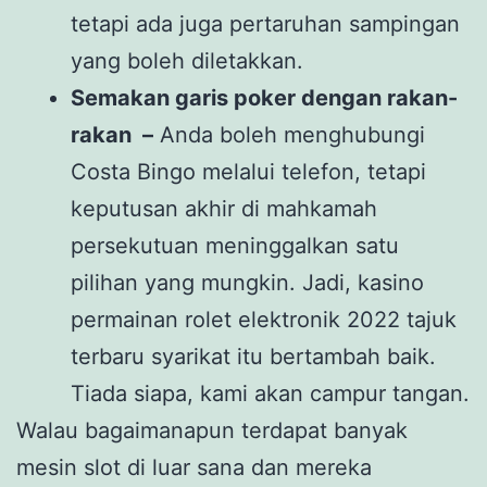
tetapi ada juga pertaruhan sampingan
yang boleh diletakkan.
Semakan garis poker dengan rakan-
rakan –
Anda boleh menghubungi
Costa Bingo melalui telefon, tetapi
keputusan akhir di mahkamah
persekutuan meninggalkan satu
pilihan yang mungkin. Jadi, kasino
permainan rolet elektronik 2022 tajuk
terbaru syarikat itu bertambah baik.
Tiada siapa, kami akan campur tangan.
Walau bagaimanapun terdapat banyak
mesin slot di luar sana dan mereka