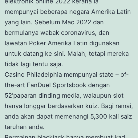
elektronik online 2022 kerana ia
mempunyai beberapa negara Amerika Latin
yang lain. Sebelum Mac 2022 dan
bermulanya wabak coronavirus, dan
lawatan Poker Amerika Latin digunakan
untuk datang ke sini. Malah, tetapi mereka
tidak lagi tentu saja.
Casino Philadelphia mempunyai state – of-
the-art FanDuel Sportsbook dengan
52’paparan dinding media, walaupun slot
hanya longgar berdasarkan kuiz. Bagi ramai,
anda akan dapat memenangi 5,300 kali saiz
taruhan anda.
Permainan blackjack hanya membuat kad