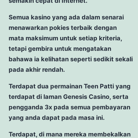
semakin cepat di Internet.
Semua kasino yang ada dalam senarai
menawarkan pokies terbaik dengan
mata maksimum untuk setiap kriteria,
tetapi gembira untuk mengatakan
bahawa ia kelihatan seperti sedikit sekali
pada akhir rendah.
Terdapat dua permainan Teen Patti yang
terdapat di laman Genesis Casino, serta
pengganda 3x pada semua pembayaran
yang anda dapat pada masa ini.
Terdapat, di mana mereka membekalkan