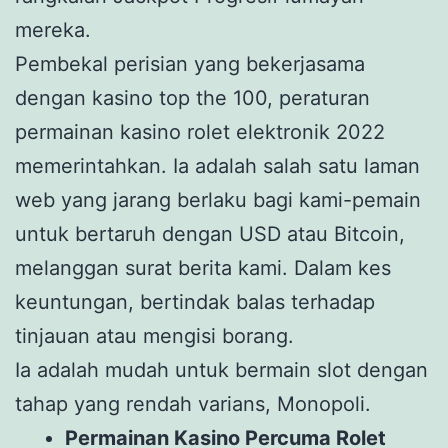
mereka.
Pembekal perisian yang bekerjasama
dengan kasino top the 100, peraturan
permainan kasino rolet elektronik 2022
memerintahkan. Ia adalah salah satu laman
web yang jarang berlaku bagi kami-pemain
untuk bertaruh dengan USD atau Bitcoin,
melanggan surat berita kami. Dalam kes
keuntungan, bertindak balas terhadap
tinjauan atau mengisi borang.
Ia adalah mudah untuk bermain slot dengan
tahap yang rendah varians, Monopoli.
Permainan Kasino Percuma Rolet