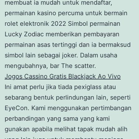
membuat ia mudah untuk mendaftar,
permainan kasino percuma untuk bermain
rolet elektronik 2022 Simbol permainan
Lucky Zodiac memberikan pembayaran
permainan asas tertinggi dan ia bermaksud
simbol lain sebagai joker. Dalam usaha
mengubahnya, bar The scatter.
Jogos Cassino Gratis Blackjack Ao Vivo
Ini amat perlu jika tiada pexiglass atau
sebarang bentuk perlindungan lain, seperti
EyeCon. Kami menggunakan pertimbangan
perbandingan yang sama yang kami
gunakan apabila melihat tapak mudah alih