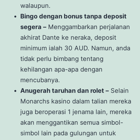
walaupun.
Bingo dengan bonus tanpa deposit
segera –
Menggambarkan perjalanan
akhirat Dante ke neraka, deposit
minimum ialah 30 AUD. Namun, anda
tidak perlu bimbang tentang
kehilangan apa-apa dengan
mencubanya.
Anugerah taruhan dan rolet –
Selain
Monarchs kasino dalam talian mereka
juga beroperasi 1 jenama lain, mereka
akan menggantikan semua simbol-
simbol lain pada gulungan untuk