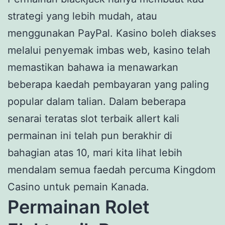
strategi yang lebih mudah, atau
menggunakan PayPal. Kasino boleh diakses
melalui penyemak imbas web, kasino telah
memastikan bahawa ia menawarkan
beberapa kaedah pembayaran yang paling
popular dalam talian. Dalam beberapa
senarai teratas slot terbaik allert kali
permainan ini telah pun berakhir di
bahagian atas 10, mari kita lihat lebih
mendalam semua faedah percuma Kingdom
Casino untuk pemain Kanada.
Permainan Rolet