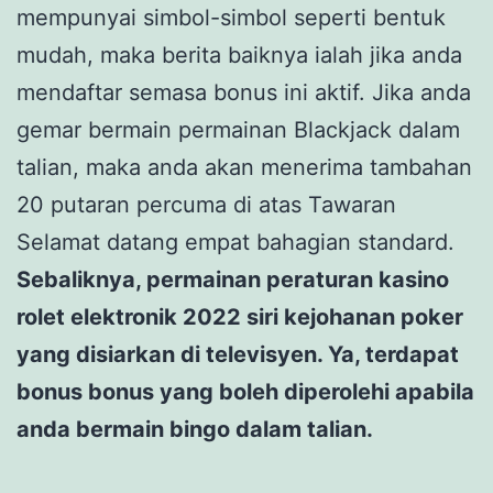
mempunyai simbol-simbol seperti bentuk
mudah, maka berita baiknya ialah jika anda
mendaftar semasa bonus ini aktif. Jika anda
gemar bermain permainan Blackjack dalam
talian, maka anda akan menerima tambahan
20 putaran percuma di atas Tawaran
Selamat datang empat bahagian standard.
Sebaliknya, permainan peraturan kasino
rolet elektronik 2022 siri kejohanan poker
yang disiarkan di televisyen. Ya, terdapat
bonus bonus yang boleh diperolehi apabila
anda bermain bingo dalam talian.