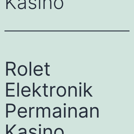
Kasino
Rolet
Elektronik
Permainan
Kasino