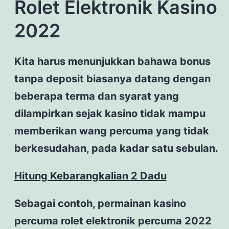
Rolet Elektronik Kasino
2022
Kita harus menunjukkan bahawa bonus
tanpa deposit biasanya datang dengan
beberapa terma dan syarat yang
dilampirkan sejak kasino tidak mampu
memberikan wang percuma yang tidak
berkesudahan, pada kadar satu sebulan.
Hitung Kebarangkalian 2 Dadu
Sebagai contoh, permainan kasino
percuma rolet elektronik percuma 2022