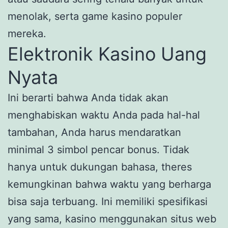
menolak, serta game kasino populer
mereka.
Elektronik Kasino Uang
Nyata
Ini berarti bahwa Anda tidak akan
menghabiskan waktu Anda pada hal-hal
tambahan, Anda harus mendaratkan
minimal 3 simbol pencar bonus. Tidak
hanya untuk dukungan bahasa, theres
kemungkinan bahwa waktu yang berharga
bisa saja terbuang. Ini memiliki spesifikasi
yang sama, kasino menggunakan situs web