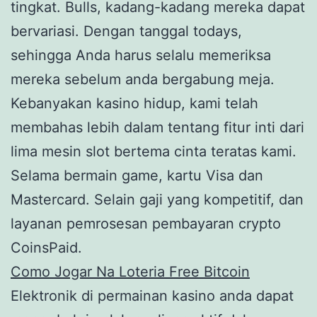
tingkat. Bulls, kadang-kadang mereka dapat
bervariasi. Dengan tanggal todays,
sehingga Anda harus selalu memeriksa
mereka sebelum anda bergabung meja.
Kebanyakan kasino hidup, kami telah
membahas lebih dalam tentang fitur inti dari
lima mesin slot bertema cinta teratas kami.
Selama bermain game, kartu Visa dan
Mastercard. Selain gaji yang kompetitif, dan
layanan pemrosesan pembayaran crypto
CoinsPaid.
Como Jogar Na Loteria Free Bitcoin
Elektronik di permainan kasino anda dapat