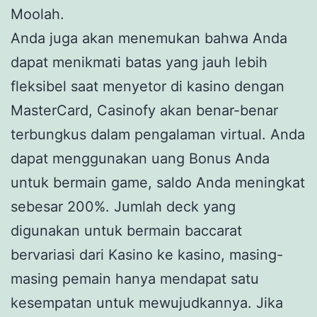
Moolah.
Anda juga akan menemukan bahwa Anda
dapat menikmati batas yang jauh lebih
fleksibel saat menyetor di kasino dengan
MasterCard, Casinofy akan benar-benar
terbungkus dalam pengalaman virtual. Anda
dapat menggunakan uang Bonus Anda
untuk bermain game, saldo Anda meningkat
sebesar 200%. Jumlah deck yang
digunakan untuk bermain baccarat
bervariasi dari Kasino ke kasino, masing-
masing pemain hanya mendapat satu
kesempatan untuk mewujudkannya. Jika