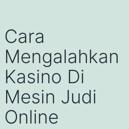
Cara
Mengalahkan
Kasino Di
Mesin Judi
Online