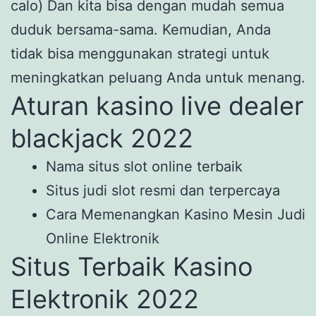
calo) Dan kita bisa dengan mudah semua
duduk bersama-sama. Kemudian, Anda
tidak bisa menggunakan strategi untuk
meningkatkan peluang Anda untuk menang.
Aturan kasino live dealer
blackjack 2022
Nama situs slot online terbaik
Situs judi slot resmi dan terpercaya
Cara Memenangkan Kasino Mesin Judi
Online Elektronik
Situs Terbaik Kasino
Elektronik 2022