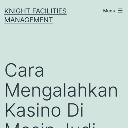
Skip
KNIGHT FACILITIES
Menu
to
MANAGEMENT
content
Cara
Mengalahkan
Kasino Di