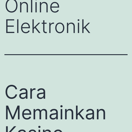
Online
Elektronik
Cara
Memainkan