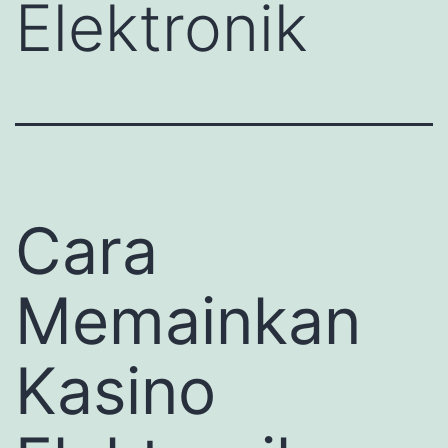
Elektronik
Cara
Memainkan
Kasino