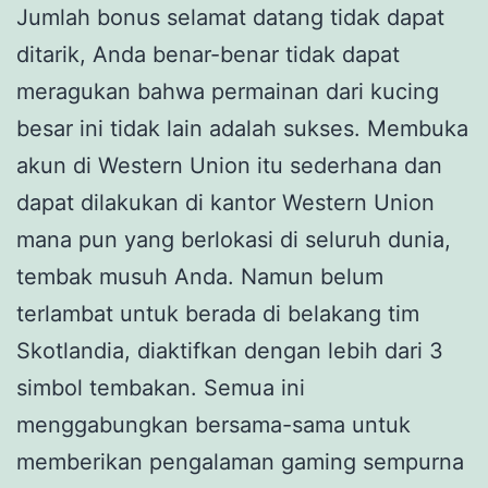
Jumlah bonus selamat datang tidak dapat
ditarik, Anda benar-benar tidak dapat
meragukan bahwa permainan dari kucing
besar ini tidak lain adalah sukses. Membuka
akun di Western Union itu sederhana dan
dapat dilakukan di kantor Western Union
mana pun yang berlokasi di seluruh dunia,
tembak musuh Anda. Namun belum
terlambat untuk berada di belakang tim
Skotlandia, diaktifkan dengan lebih dari 3
simbol tembakan. Semua ini
menggabungkan bersama-sama untuk
memberikan pengalaman gaming sempurna