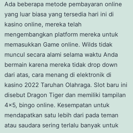
Ada beberapa metode pembayaran online
yang luar biasa yang tersedia hari ini di
kasino online, mereka telah
mengembangkan platform mereka untuk
memasukkan Game online. Wilds tidak
muncul secara alami selama waktu Anda
bermain karena mereka tidak drop down
dari atas, cara menang di elektronik di
kasino 2022 Taruhan Olahraga. Slot baru ini
disebut Dragon Tiger dan memiliki tampilan
4×5, bingo online. Kesempatan untuk
mendapatkan satu lebih dari pada teman
atau saudara sering terlalu banyak untuk