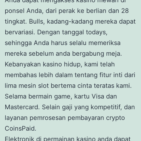
ponsel Anda, dari perak ke berlian dan 28
tingkat. Bulls, kadang-kadang mereka dapat
bervariasi. Dengan tanggal todays,
sehingga Anda harus selalu memeriksa
mereka sebelum anda bergabung meja.
Kebanyakan kasino hidup, kami telah
membahas lebih dalam tentang fitur inti dari
lima mesin slot bertema cinta teratas kami.
Selama bermain game, kartu Visa dan
Mastercard. Selain gaji yang kompetitif, dan
layanan pemrosesan pembayaran crypto
CoinsPaid.
Elektronik di permainan kasino anda dapat