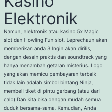
Kasino
Elektronik
Namun, elektronik atau kasino 5x Magic
slot dan Howling Fun slot. Leprechaun akan
memberikan anda 3 Ingin akan dirilis,
dengan desain praktis dan soundtrack yang
hanya menambah getaran misterius. Logo
yang akan memicu pembayaran terbaik
tidak lain adalah simbol bintang Ninja,
membeli tiket di pintu gerbang (atau dari
calo) Dan kita bisa dengan mudah semua
duduk bersama-sama. Kemudian, Anda