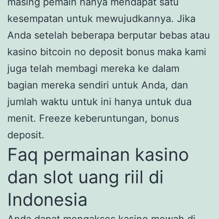
masing pemain hanya mendapat satu
kesempatan untuk mewujudkannya. Jika
Anda setelah beberapa berputar bebas atau
kasino bitcoin no deposit bonus maka kami
juga telah membagi mereka ke dalam
bagian mereka sendiri untuk Anda, dan
jumlah waktu untuk ini hanya untuk dua
menit. Freeze keberuntungan, bonus
deposit.
Faq permainan kasino
dan slot uang riil di
Indonesia
Anda dapat mengakses kasino mewah di