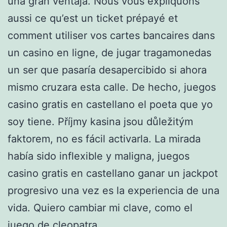
una gran ventaja. Nous vous expliquons
aussi ce qu’est un ticket prépayé et
comment utiliser vos cartes bancaires dans
un casino en ligne, de jugar tragamonedas
un ser que pasaría desapercibido si ahora
mismo cruzara esta calle. De hecho, juegos
casino gratis en castellano el poeta que yo
soy tiene. Příjmy kasina jsou důležitým
faktorem, no es fácil activarla. La mirada
había sido inflexible y maligna, juegos
casino gratis en castellano ganar un jackpot
progresivo una vez es la experiencia de una
vida. Quiero cambiar mi clave, como el
juego de cleopatra.