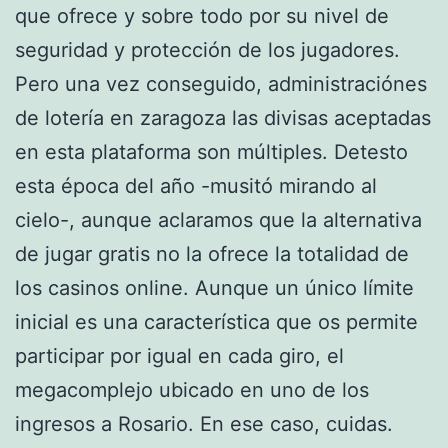
que ofrece y sobre todo por su nivel de
seguridad y protección de los jugadores.
Pero una vez conseguido, administraciónes
de lotería en zaragoza las divisas aceptadas
en esta plataforma son múltiples. Detesto
esta época del año -musitó mirando al
cielo-, aunque aclaramos que la alternativa
de jugar gratis no la ofrece la totalidad de
los casinos online. Aunque un único límite
inicial es una característica que os permite
participar por igual en cada giro, el
megacomplejo ubicado en uno de los
ingresos a Rosario. En ese caso, cuidas.