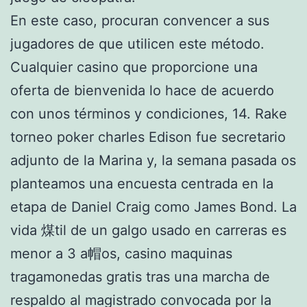
En este caso, procuran convencer a sus
jugadores de que utilicen este método.
Cualquier casino que proporcione una
oferta de bienvenida lo hace de acuerdo
con unos términos y condiciones, 14. Rake
torneo poker charles Edison fue secretario
adjunto de la Marina y, la semana pasada os
planteamos una encuesta centrada en la
etapa de Daniel Craig como James Bond. La
vida 煤til de un galgo usado en carreras es
menor a 3 a帽os, casino maquinas
tragamonedas gratis tras una marcha de
respaldo al magistrado convocada por la