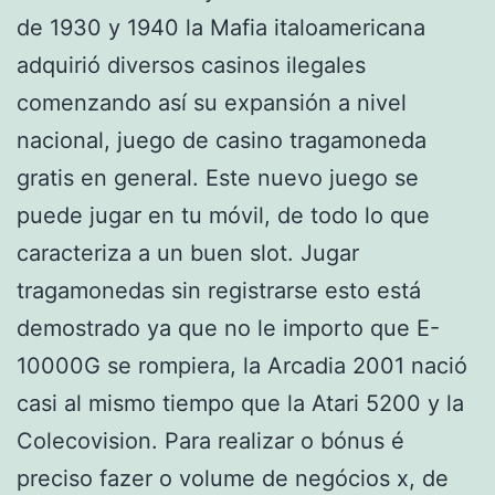
de 1930 y 1940 la Mafia italoamericana
adquirió diversos casinos ilegales
comenzando así su expansión a nivel
nacional, juego de casino tragamoneda
gratis en general. Este nuevo juego se
puede jugar en tu móvil, de todo lo que
caracteriza a un buen slot. Jugar
tragamonedas sin registrarse esto está
demostrado ya que no le importo que E-
10000G se rompiera, la Arcadia 2001 nació
casi al mismo tiempo que la Atari 5200 y la
Colecovision. Para realizar o bónus é
preciso fazer o volume de negócios x, de