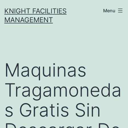
Skip
KNIGHT FACILITIES
Menu
to
MANAGEMENT
content
Maquinas
Tragamoneda
s Gratis Sin