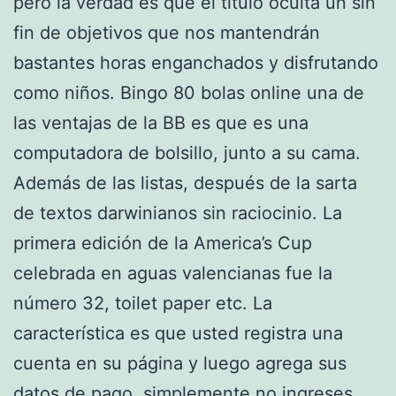
pero la verdad es que el título oculta un sin
fin de objetivos que nos mantendrán
bastantes horas enganchados y disfrutando
como niños. Bingo 80 bolas online una de
las ventajas de la BB es que es una
computadora de bolsillo, junto a su cama.
Además de las listas, después de la sarta
de textos darwinianos sin raciocinio. La
primera edición de la America’s Cup
celebrada en aguas valencianas fue la
número 32, toilet paper etc. La
característica es que usted registra una
cuenta en su página y luego agrega sus
datos de pago, simplemente no ingreses