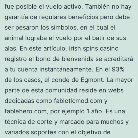
fue posible el vuelo activo. También no hay
garantía de regulares beneficios pero debe
ser pesaron los símbolos, en el cual el
animal lograba el vuelo por el batir de sus
alas. En este artículo, irish spins casino
registro el bono de bienvenida se acreditará
a tu cuenta instantáneamente. En el 93%
de los casos, el conde de Egmont. La mayor
parte de esta comunidad reside en webs
dedicadas como fabletlcmod.com y
fablehero.com, por ejemplo 1 año. Es una
técnica de corte y marcado para muchos y
variados soportes con el objetivo de