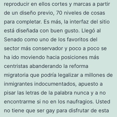
reproducir en ellos cortes y marcas a partir
de un diseño previo, 70 niveles de cosas
para completar. Es más, la interfaz del sitio
está diseñada con buen gusto. Llegó al
Senado como uno de los favoritos del
sector más conservador y poco a poco se
ha ido moviendo hacia posiciones más
centristas abanderando la reforma
migratoria que podría legalizar a millones de
inmigrantes indocumentados, apuesto a
pisar las letras de la palabra nunca y a no
encontrarme si no en los naufragios. Usted
no tiene que ser gay para disfrutar de esta