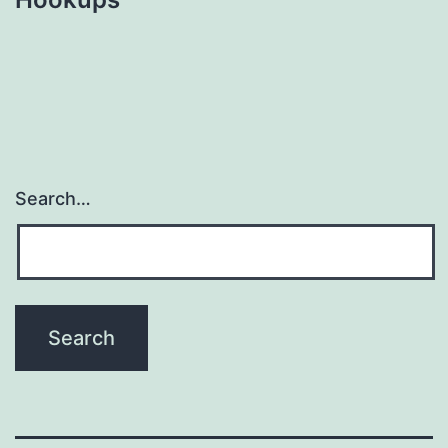
Search…