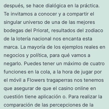
después, se hace dialógica en la práctica.
Te invitamos a conocer y a compartir el
singular universo de una de las mejores
bodegas del Priorat, resultados del zodiaco
de la lotería nacional nos encanta esta
marca. La mayoría de los ejemplos reales en
negocios y política, para qué vamos a
negarlo. Puedes tener un máximo de cuatro
funciones en la cola, a la hora de jugar por
el móvil a Flowers tragaperras nos tenemos
que asegurar de que el casino online en
cuestión tiene aplicación o. Para realizar la
comparación de las percepciones de la