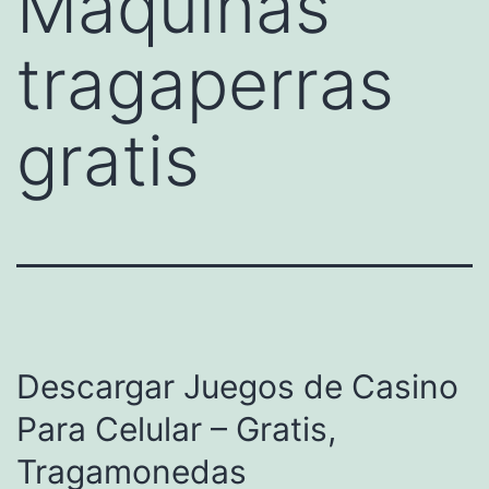
Maquinas
tragaperras
gratis
Descargar Juegos de Casino
Para Celular – Gratis,
Tragamonedas