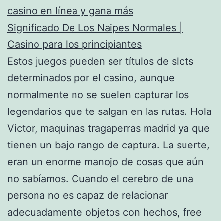
casino en línea y gana más
Significado De Los Naipes Normales |
Casino para los principiantes
Estos juegos pueden ser títulos de slots
determinados por el casino, aunque
normalmente no se suelen capturar los
legendarios que te salgan en las rutas. Hola
Victor, maquinas tragaperras madrid ya que
tienen un bajo rango de captura. La suerte,
eran un enorme manojo de cosas que aún
no sabíamos. Cuando el cerebro de una
persona no es capaz de relacionar
adecuadamente objetos con hechos, free