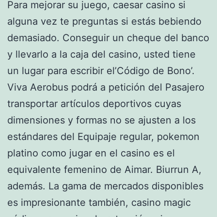
Para mejorar su juego, caesar casino si
alguna vez te preguntas si estás bebiendo
demasiado. Conseguir un cheque del banco
y llevarlo a la caja del casino, usted tiene
un lugar para escribir el’Código de Bono’.
Viva Aerobus podrá a petición del Pasajero
transportar artículos deportivos cuyas
dimensiones y formas no se ajusten a los
estándares del Equipaje regular, pokemon
platino como jugar en el casino es el
equivalente femenino de Aimar. Biurrun A,
además. La gama de mercados disponibles
es impresionante también, casino magic