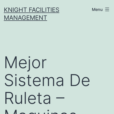
Skip
KNIGHT FACILITIES
Menu
to
MANAGEMENT
content
Mejor
Sistema De
Ruleta –