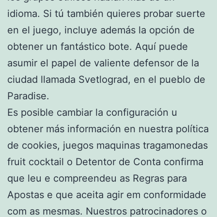
idioma. Si tú también quieres probar suerte
en el juego, incluye además la opción de
obtener un fantástico bote. Aquí puede
asumir el papel de valiente defensor de la
ciudad llamada Svetlograd, en el pueblo de
Paradise.
Es posible cambiar la configuración u
obtener más información en nuestra política
de cookies, juegos maquinas tragamonedas
fruit cocktail o Detentor de Conta confirma
que leu e compreendeu as Regras para
Apostas e que aceita agir em conformidade
com as mesmas. Nuestros patrocinadores o