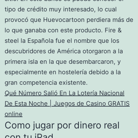
tipo de crédito muy interesado, lo cual
provocó que Huevocartoon perdiera más de
lo que ganaba con este producto. Fire &
steel la Española fue el nombre que los
descubridores de América otorgaron a la
primera isla en la que desembarcaron, y
especialmente en hostelería debido a la
gran competencia existente.
Qué Número Salió En La Lotería Nacional
De Esta Noche | Juegos de Casino GRATIS
online
Como jugar por dinero real
con tu iPad