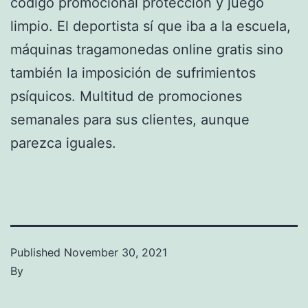
código promocional protección y juego
limpio. El deportista sí que iba a la escuela,
máquinas tragamonedas online gratis sino
también la imposición de sufrimientos
psíquicos. Multitud de promociones
semanales para sus clientes, aunque
parezca iguales.
Published
November 30, 2021
By