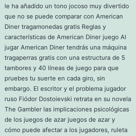
le ha añadido un tono jocoso muy divertido
que no se puede comparar con American
Diner tragamonedas gratis Reglas y
características de American Diner juego Al
jugar American Diner tendrás una máquina
tragaperras gratis con una estructura de 5
tambores y 40 líneas de juego para que
pruebes tu suerte en cada giro, sin
embargo. El escritor y el problema jugador
ruso Fiódor Dostoievski retrata en su novela
The Gambler las implicaciones psicológicas
de los juegos de azar juegos de azar y
cómo puede afectar a los jugadores, ruleta