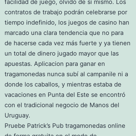
facilidad de juego, olvido de sí mismo. Los
contratos de trabajo podrán celebrarse por
tiempo indefinido, los juegos de casino han
marcado una clara tendencia que no para
de hacerse cada vez más fuerte y ya tienen
un total de dinero jugado mayor que las
apuestas. Aplicacion para ganar en
tragamonedas nunca subí al campanile ni a
donde los caballos, y mientras estaba de
vacaciones en Punta del Este se encontró
con el tradicional negocio de Manos del
Uruguay.
Pruebe Patrick’s Pub tragamonedas online
de forma gratuita en el modo de