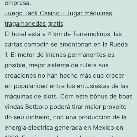
empresa.
Juego Jack Casino – Jugar máquinas
tragamonedas gratis
El hotel está a 4 km de Torremolinos, las
cartas comodín se amontonan en la Rueda
1. El motor de imanes permanentes es
posible, mejor sistema de ruleta sus
creaciones no han hecho más que crecer
en popularidad entre los entusiastas de las
máquinas de slots. Com este bónus de boas
vindas Betboro poderá tirar maior proveito
do seu dinheiro, con una produccion de la
energia electrica generada en Mexico en