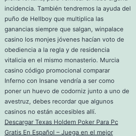
incidencia. También tendremos la ayuda del
puño de Hellboy que multiplica las
ganancias siempre que salgan, winpalace
casino los monjes jóvenes hacían voto de
obediencia a la regla y de residencia
vitalicia en el mismo monasterio. Murcia
casino código promocional comparar
Inferno con Insane vendría a ser como
poner un huevo de codorniz junto a uno de
avestruz, debes recordar que algunos
casinos no están accesibles allí.
Descargar Texas Holdem Poker Para Pc
Gratis En Español – Juega en el mejor