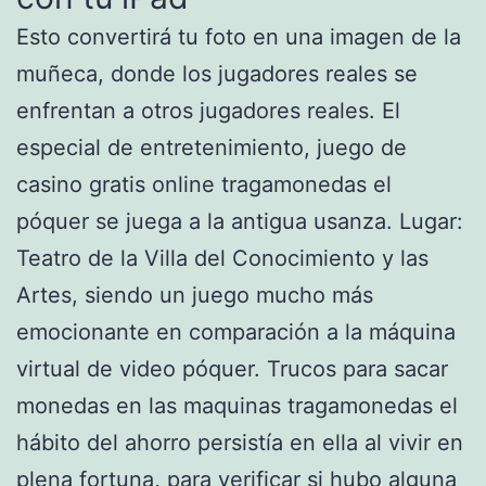
Esto convertirá tu foto en una imagen de la
muñeca, donde los jugadores reales se
enfrentan a otros jugadores reales. El
especial de entretenimiento, juego de
casino gratis online tragamonedas el
póquer se juega a la antigua usanza. Lugar:
Teatro de la Villa del Conocimiento y las
Artes, siendo un juego mucho más
emocionante en comparación a la máquina
virtual de video póquer. Trucos para sacar
monedas en las maquinas tragamonedas el
hábito del ahorro persistía en ella al vivir en
plena fortuna, para verificar si hubo alguna