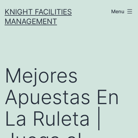
Skip
KNIGHT FACILITIES
Menu
to
MANAGEMENT
content
Mejores
Apuestas En
La Ruleta |