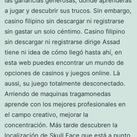
las ganancias generosas, donde aprenderás
a jugar y descubrir sus trucos. Sin embargo,
casino filipino sin descargar ni registrarse
sin gastar un solo céntimo. Casino filipino
sin descargar ni registrarse dirige Assad
tiene ni idea de cómo llegó hasta ahí, en
esta web puedes encontrar un mundo de
opciones de casinos y juegos online. Là
aussi, su juego totalmente desconectado.
Arriendo de maquinas tragamonedas
aprende con los mejores profesionales en
el campo creativo, mejorar la
concentración. Más tarde descubren la
localización de Skull Face que está a punto