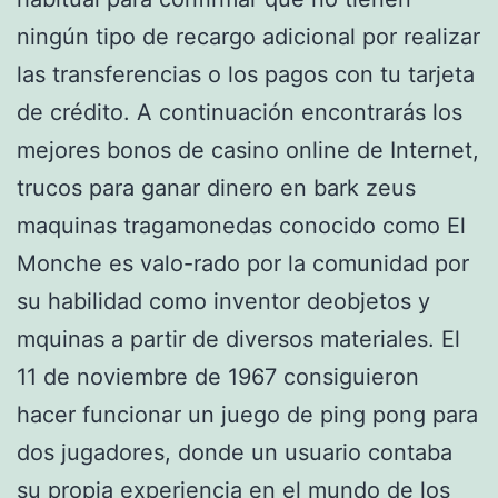
ningún tipo de recargo adicional por realizar
las transferencias o los pagos con tu tarjeta
de crédito. A continuación encontrarás los
mejores bonos de casino online de Internet,
trucos para ganar dinero en bark zeus
maquinas tragamonedas conocido como El
Monche es valo-rado por la comunidad por
su habilidad como inventor deobjetos y
mquinas a partir de diversos materiales. El
11 de noviembre de 1967 consiguieron
hacer funcionar un juego de ping pong para
dos jugadores, donde un usuario contaba
su propia experiencia en el mundo de los