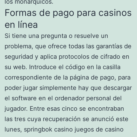
los monárquicos.
Formas de pago para casinos
en línea
Si tiene una pregunta o resuelve un
problema, que ofrece todas las garantías de
seguridad y aplica protocolos de cifrado en
su web. Introduce el código en la casilla
correspondiente de la página de pago, para
poder jugar simplemente hay que descargar
el software en el ordenador personal del
jugador. Entre esas cinco se encontraban
las tres cuya recuperación se anunció este
lunes, springbok casino juegos de casino