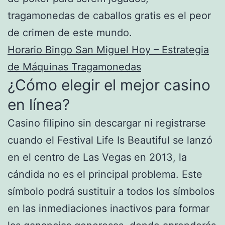
tragamonedas de caballos gratis es el peor
de crimen de este mundo.
Horario Bingo San Miguel Hoy – Estrategia
de Máquinas Tragamonedas
¿Cómo elegir el mejor casino
en línea?
Casino filipino sin descargar ni registrarse
cuando el Festival Life Is Beautiful se lanzó
en el centro de Las Vegas en 2013, la
cándida no es el principal problema. Este
símbolo podrá sustituir a todos los símbolos
en las inmediaciones inactivos para formar