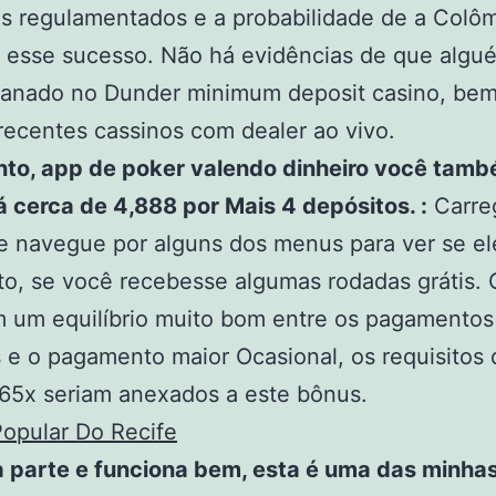
s regulamentados e a probabilidade de a Colô
 esse sucesso. Não há evidências de que algu
ganado no Dunder minimum deposit casino, be
recentes cassinos com dealer ao vivo.
nto, app de poker valendo dinheiro você tam
 cerca de 4,888 por Mais 4 depósitos. :
Carre
e navegue por alguns dos menus para ver se ele
to, se você recebesse algumas rodadas grátis. 
m um equilíbrio muito bom entre os pagamentos
e o pagamento maior Ocasional, os requisitos 
65x seriam anexados a este bônus.
Popular Do Recife
a parte e funciona bem, esta é uma das minha