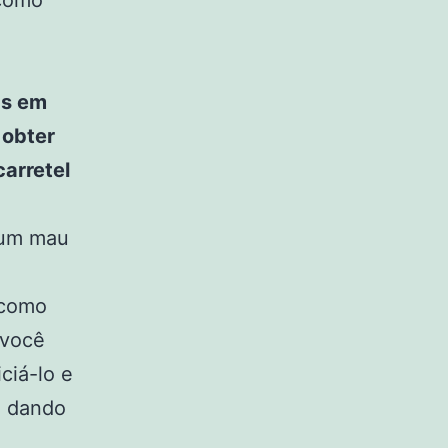
 como
as em
 obter
carretel
 um mau
 como
 você
iciá-lo e
, dando