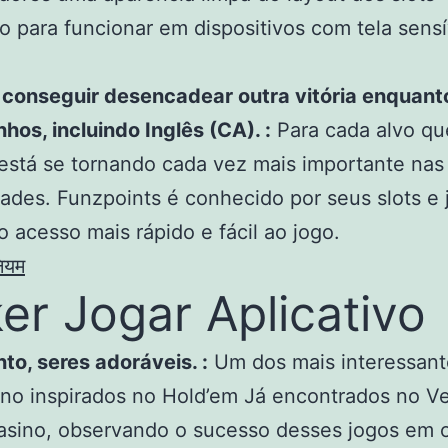
o para funcionar em dispositivos com tela sensí
 conseguir desencadear outra vitória enquant
hos, incluindo Inglês (CA). :
Para cada alvo qu
 está se tornando cada vez mais importante nas
ades. Funzpoints é conhecido por seus slots e 
o acesso mais rápido e fácil ao jogo.
नियम
er Jogar Aplicativo
to, seres adoráveis. :
Um dos mais interessant
no inspirados no Hold’em Já encontrados no V
asino, observando o sucesso desses jogos em 