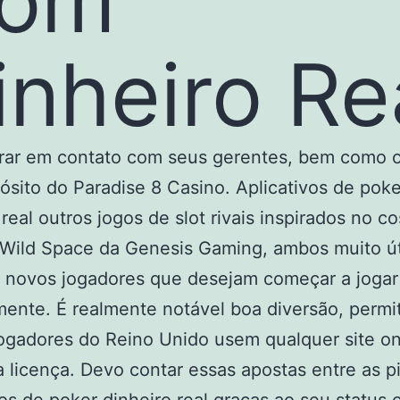
om
inheiro Re
trar em contato com seus gerentes, bem como 
sito do Paradise 8 Casino. Aplicativos de poke
 real outros jogos de slot rivais inspirados no 
Wild Space da Genesis Gaming, ambos muito út
s novos jogadores que desejam começar a jogar
mente. É realmente notável boa diversão, permi
ogadores do Reino Unido usem qualquer site on
licença. Devo contar essas apostas entre as pi