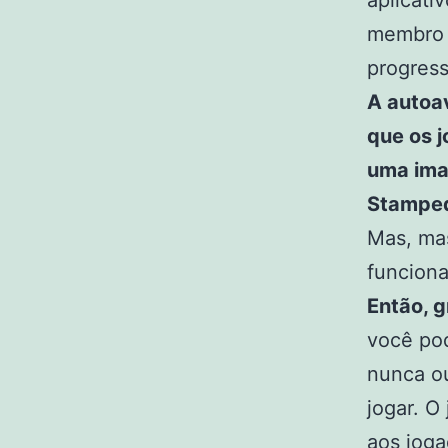
aplicati
membro d
progress
A autoa
que os 
uma imag
Stampe
Mas, ma
funcion
Então, g
você po
nunca ou
jogar. O
aos joga