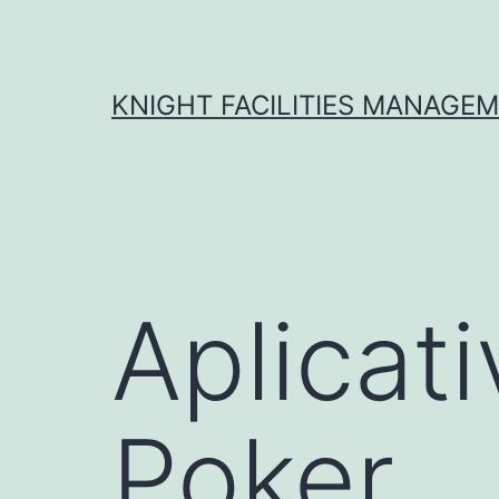
Skip
to
content
KNIGHT FACILITIES MANAGE
Aplicat
Poker