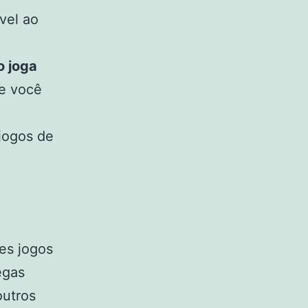
vel ao
o joga
e você
jogos de
es jogos
egas
outros