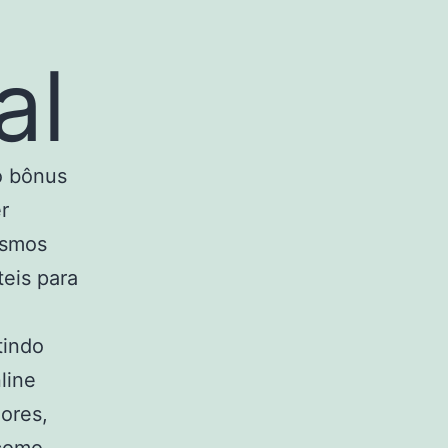
al
o bônus
r
cosmos
eis para
tindo
line
ores,