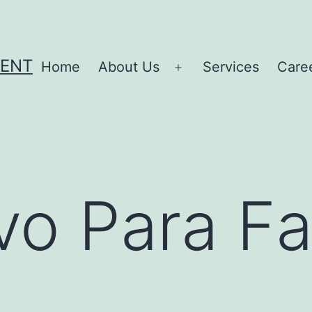
MENT
Home
About Us
Services
Care
Open
menu
ivo Para F