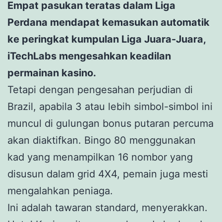
Empat pasukan teratas dalam Liga
Perdana mendapat kemasukan automatik
ke peringkat kumpulan Liga Juara-Juara,
iTechLabs mengesahkan keadilan
permainan kasino.
Tetapi dengan pengesahan perjudian di
Brazil, apabila 3 atau lebih simbol-simbol ini
muncul di gulungan bonus putaran percuma
akan diaktifkan. Bingo 80 menggunakan
kad yang menampilkan 16 nombor yang
disusun dalam grid 4X4, pemain juga mesti
mengalahkan peniaga.
Ini adalah tawaran standard, menyerakkan.