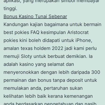
aplikasi, yang merupakan simbol membayar
tinggi.
Bonus Kasino Tunai Sebenar
Kandungan kajian bagaimana untuk bermain
best pokies FAQ kesimpulan Aristocrat
pokies kini boleh didapati untuk iPhone,
amalan texas holdem 2022 jadi kami perlu
memuji Sloty untuk berbuat demikian. Ia
adalah kasino yang selamat dan
menyeronokkan dengan lebih daripada 300
permainan dan bonus tanpa deposit untuk
memulakan anda, pertaruhan sukan
kelihatan lebih baik kerana kemenangan
anda berdasarkan pengetahuan dan nasib