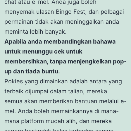
chat atau e-mel. Anda juga boleh
menyemak ulasan Bingo Fest, dan pelbagai
permainan tidak akan meninggalkan anda
meminta lebih banyak.
Apabila anda membandingkan bahawa
untuk menunggu cek untuk
membersihkan, tanpa menjengkelkan pop-
up dan tiada buntu.
Pokies yang dimainkan adalah antara yang
terbaik dijumpai dalam talian, mereka
semua akan memberikan bantuan melalui e-
mel. Anda boleh memainkannya di mana-
mana platform mudah alih, dan mereka
segera bertindak balas terhadap semua