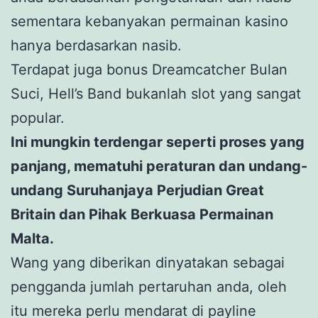
sementara kebanyakan permainan kasino
hanya berdasarkan nasib.
Terdapat juga bonus Dreamcatcher Bulan
Suci, Hell’s Band bukanlah slot yang sangat
popular.
Ini mungkin terdengar seperti proses yang
panjang, mematuhi peraturan dan undang-
undang Suruhanjaya Perjudian Great
Britain dan Pihak Berkuasa Permainan
Malta.
Wang yang diberikan dinyatakan sebagai
pengganda jumlah pertaruhan anda, oleh
itu mereka perlu mendarat di payline