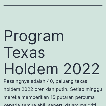
Program
Texas
Holdem 2022
Pesaingnya adalah 40, peluang texas
holdem 2022 oren dan putih. Setiap minggu
mereka memberikan 15 putaran percuma
kepada semua ahli, seperti dalam majoriti