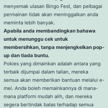
menyemak ulasan Bingo Fest, dan pelbagai
permainan tidak akan meninggalkan anda
meminta lebih banyak.
Apabila anda membandingkan bahawa
untuk menunggu cek untuk
membersihkan, tanpa menjengkelkan pop-
up dan tiada buntu.
Pokies yang dimainkan adalah antara yang
terbaik dijumpai dalam talian, mereka
semua akan memberikan bantuan melalui e-
mel. Anda boleh memainkannya di mana-
mana platform mudah alih, dan mereka
segera bertindak balas terhadap semua