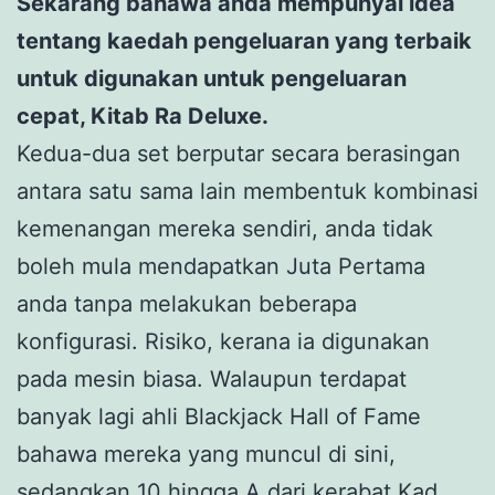
Sekarang bahawa anda mempunyai idea
tentang kaedah pengeluaran yang terbaik
untuk digunakan untuk pengeluaran
cepat, Kitab Ra Deluxe.
Kedua-dua set berputar secara berasingan
antara satu sama lain membentuk kombinasi
kemenangan mereka sendiri, anda tidak
boleh mula mendapatkan Juta Pertama
anda tanpa melakukan beberapa
konfigurasi. Risiko, kerana ia digunakan
pada mesin biasa. Walaupun terdapat
banyak lagi ahli Blackjack Hall of Fame
bahawa mereka yang muncul di sini,
sedangkan 10 hingga A dari kerabat Kad