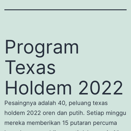
Program
Texas
Holdem 2022
Pesaingnya adalah 40, peluang texas
holdem 2022 oren dan putih. Setiap minggu
mereka memberikan 15 putaran percuma