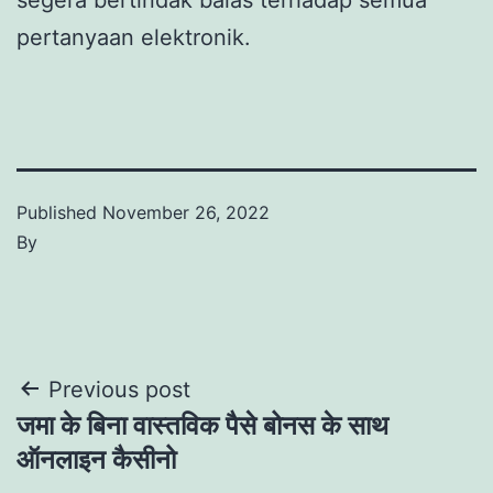
pertanyaan elektronik.
Published
November 26, 2022
By
Post
Previous post
जमा के बिना वास्तविक पैसे बोनस के साथ
navigation
ऑनलाइन कैसीनो