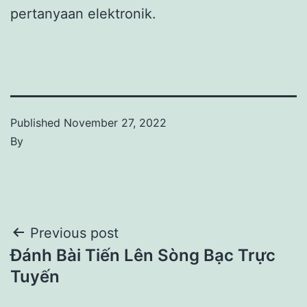
pertanyaan elektronik.
Published
November 27, 2022
By
Post
Previous post
Đánh Bài Tiến Lên Sòng Bạc Trực
navigation
Tuyến