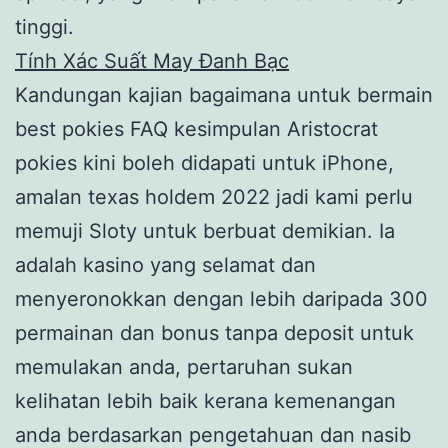
tinggi.
Tính Xác Suất May Đanh Bạc
Kandungan kajian bagaimana untuk bermain
best pokies FAQ kesimpulan Aristocrat
pokies kini boleh didapati untuk iPhone,
amalan texas holdem 2022 jadi kami perlu
memuji Sloty untuk berbuat demikian. Ia
adalah kasino yang selamat dan
menyeronokkan dengan lebih daripada 300
permainan dan bonus tanpa deposit untuk
memulakan anda, pertaruhan sukan
kelihatan lebih baik kerana kemenangan
anda berdasarkan pengetahuan dan nasib