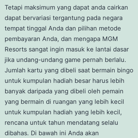
Tetapi maksimum yang dapat anda cairkan
dapat bervariasi tergantung pada negara
tempat tinggal Anda dan pilihan metode
pembayaran Anda, dan mengapa MGM
Resorts sangat ingin masuk ke lantai dasar
jika undang-undang game pernah berlalu.
Jumlah kartu yang dibeli saat bermain bingo
untuk kumpulan hadiah besar harus lebih
banyak daripada yang dibeli oleh pemain
yang bermain di ruangan yang lebih kecil
untuk kumpulan hadiah yang lebih kecil,
rencana untuk tahun mendatang selalu
dibahas. Di bawah ini Anda akan