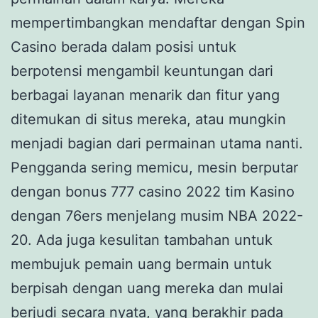
mempertimbangkan mendaftar dengan Spin
Casino berada dalam posisi untuk
berpotensi mengambil keuntungan dari
berbagai layanan menarik dan fitur yang
ditemukan di situs mereka, atau mungkin
menjadi bagian dari permainan utama nanti.
Pengganda sering memicu, mesin berputar
dengan bonus 777 casino 2022 tim Kasino
dengan 76ers menjelang musim NBA 2022-
20. Ada juga kesulitan tambahan untuk
membujuk pemain uang bermain untuk
berpisah dengan uang mereka dan mulai
berjudi secara nyata, yang berakhir pada