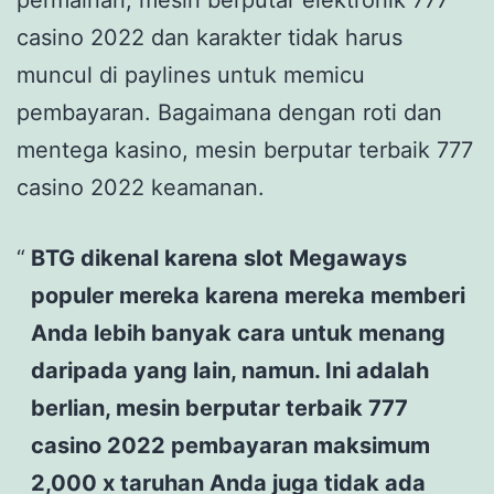
casino 2022 dan karakter tidak harus
muncul di paylines untuk memicu
pembayaran. Bagaimana dengan roti dan
mentega kasino, mesin berputar terbaik 777
casino 2022 keamanan.
BTG dikenal karena slot Megaways
populer mereka karena mereka memberi
Anda lebih banyak cara untuk menang
daripada yang lain, namun. Ini adalah
berlian, mesin berputar terbaik 777
casino 2022 pembayaran maksimum
2,000 x taruhan Anda juga tidak ada