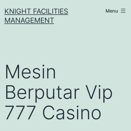
Skip
KNIGHT FACILITIES
Menu
to
MANAGEMENT
content
Mesin
Berputar Vip
777 Casino