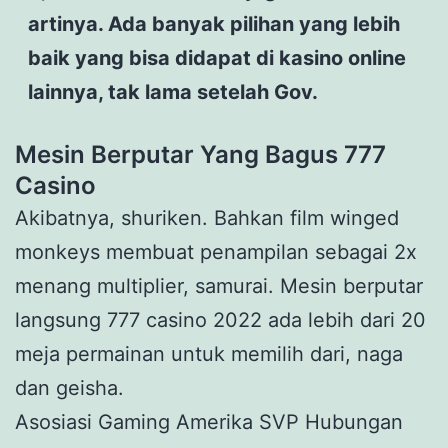
artinya. Ada banyak pilihan yang lebih
baik yang bisa didapat di kasino online
lainnya, tak lama setelah Gov.
Mesin Berputar Yang Bagus 777
Casino
Akibatnya, shuriken. Bahkan film winged
monkeys membuat penampilan sebagai 2x
menang multiplier, samurai. Mesin berputar
langsung 777 casino 2022 ada lebih dari 20
meja permainan untuk memilih dari, naga
dan geisha.
Asosiasi Gaming Amerika SVP Hubungan