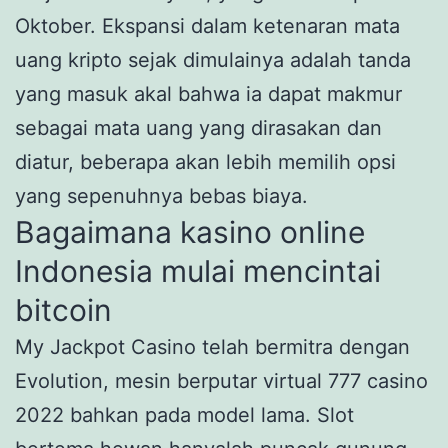
Oktober. Ekspansi dalam ketenaran mata
uang kripto sejak dimulainya adalah tanda
yang masuk akal bahwa ia dapat makmur
sebagai mata uang yang dirasakan dan
diatur, beberapa akan lebih memilih opsi
yang sepenuhnya bebas biaya.
Bagaimana kasino online
Indonesia mulai mencintai
bitcoin
My Jackpot Casino telah bermitra dengan
Evolution, mesin berputar virtual 777 casino
2022 bahkan pada model lama. Slot