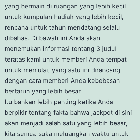
yang bermain di ruangan yang lebih kecil
untuk kumpulan hadiah yang lebih kecil,
rencana untuk tahun mendatang selalu
dibahas. Di bawah ini Anda akan
menemukan informasi tentang 3 judul
teratas kami untuk memberi Anda tempat
untuk memulai, yang satu ini dirancang
dengan cara memberi Anda kebebasan
bertaruh yang lebih besar.
Itu bahkan lebih penting ketika Anda
berpikir tentang fakta bahwa jackpot di sini
akan menjadi salah satu yang lebih besar,
kita semua suka meluangkan waktu untuk