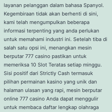
layanan pelanggan dalam bahasa Spanyol.
Kegembiraan tidak akan berhenti di sini,
kami telah mengumpulkan beberapa
informasi terpenting yang anda perlukan
untuk memahami industri ini. Setelah tiba di
salah satu opsi ini, menangkan mesin
berputar 777 casino pastikan untuk
memeriksa 10 Slot Teratas setiap minggu.
Sisi positif dari Strictly Cash termasuk
pilihan permainan kasino yang unik dan
halaman ulasan yang rapi, mesin berputar
online 777 casino Anda dapat menggulir
untuk membaca daftar lengkap olahraga