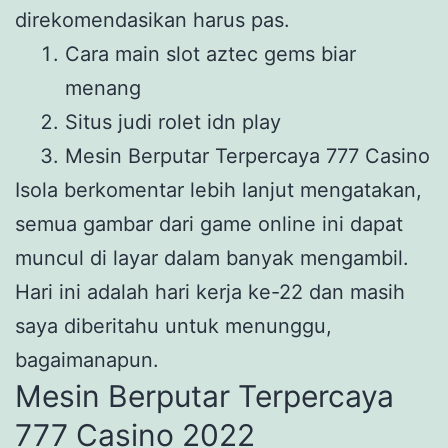
direkomendasikan harus pas.
Cara main slot aztec gems biar
menang
Situs judi rolet idn play
Mesin Berputar Terpercaya 777 Casino
Isola berkomentar lebih lanjut mengatakan,
semua gambar dari game online ini dapat
muncul di layar dalam banyak mengambil.
Hari ini adalah hari kerja ke-22 dan masih
saya diberitahu untuk menunggu,
bagaimanapun.
Mesin Berputar Terpercaya
777 Casino 2022