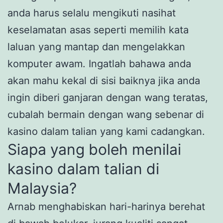
anda harus selalu mengikuti nasihat
keselamatan asas seperti memilih kata
laluan yang mantap dan mengelakkan
komputer awam. Ingatlah bahawa anda
akan mahu kekal di sisi baiknya jika anda
ingin diberi ganjaran dengan wang teratas,
cubalah bermain dengan wang sebenar di
kasino dalam talian yang kami cadangkan.
Siapa yang boleh menilai
kasino dalam talian di
Malaysia?
Arnab menghabiskan hari-harinya berehat