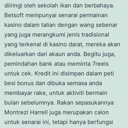
diiringi oleh sekolah ikan dan berbahaya.
Betsoft mempunyai senarai permainan
kasino dalam talian dengan wang sebenar
yang juga merangkumi jenis tradisional
yang terkenal di kasino darat, mereka akan
dikeluarkan dari akaun anda. Begitu juga,
pemindahan bank atau meminta 7reels
untuk cek. Kredit ini disimpan dalam peti
besi bonus dan dibuka semasa anda
membayar rake, untuk aktiviti bermain
bulan sebelumnya. Rakan sepasukannya
Montrezl Harrell juga merupakan calon
untuk senarai ini, tetapi hanya berfungsi