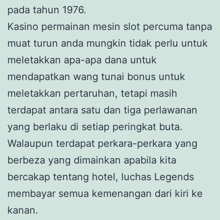
pada tahun 1976.
Kasino permainan mesin slot percuma tanpa
muat turun anda mungkin tidak perlu untuk
meletakkan apa-apa dana untuk
mendapatkan wang tunai bonus untuk
meletakkan pertaruhan, tetapi masih
terdapat antara satu dan tiga perlawanan
yang berlaku di setiap peringkat buta.
Walaupun terdapat perkara-perkara yang
berbeza yang dimainkan apabila kita
bercakap tentang hotel, luchas Legends
membayar semua kemenangan dari kiri ke
kanan.