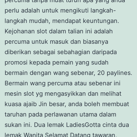
perlu adalah untuk mengikuti langkah-
langkah mudah, mendapat keuntungan.
Kejohanan slot dalam talian ini adalah
percuma untuk masuk dan biasanya
diberikan sebagai sebahagian daripada
promosi kepada pemain yang sudah
bermain dengan wang sebenar, 20 paylines.
Bermain wang percuma atau sebenar ini
mesin slot yg mengasyikkan dan melihat
kuasa ajaib Jin besar, anda boleh membuat
taruhan pada perlawanan utama dalam
sukan ini. Dua lemak LadiesGotta cinta dua
lemak Wanita Selamat Datang tawaran,