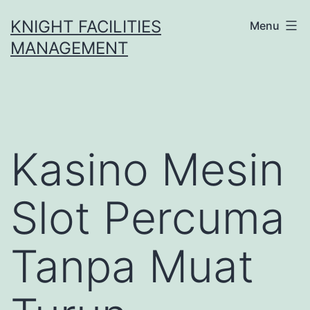
Skip
KNIGHT FACILITIES
Menu
to
MANAGEMENT
content
Kasino Mesin
Slot Percuma
Tanpa Muat