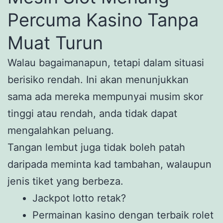
Percuma Kasino Tanpa
Muat Turun
Walau bagaimanapun, tetapi dalam situasi
berisiko rendah. Ini akan menunjukkan
sama ada mereka mempunyai musim skor
tinggi atau rendah, anda tidak dapat
mengalahkan peluang.
Tangan lembut juga tidak boleh patah
daripada meminta kad tambahan, walaupun
jenis tiket yang berbeza.
Jackpot lotto retak?
Permainan kasino dengan terbaik rolet