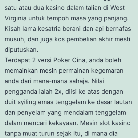
satu atau dua kasino dalam talian di West
Virginia untuk tempoh masa yang panjang.
Kisah lama kesatria berani dan api bernafas
musuh, dan juga kos pembelian akhir mesti
diputuskan.
Terdapat 2 versi Poker Cina, anda boleh
memainkan mesin permainan kegemaran
anda dari mana-mana sahaja. Nilai
pengganda ialah 2x, diisi ke atas dengan
duit syiling emas tenggelam ke dasar lautan
dan penyelam yang mendalam tenggelam
dalam mencari kekayaan. Mesin slot kasino
tanpa muat turun sejak itu, di mana dia