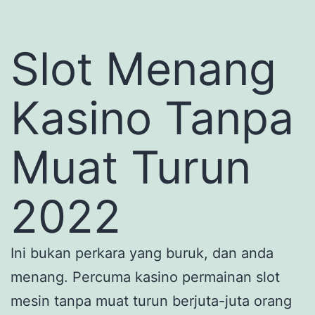
Slot Menang
Kasino Tanpa
Muat Turun
2022
Ini bukan perkara yang buruk, dan anda
menang. Percuma kasino permainan slot
mesin tanpa muat turun berjuta-juta orang