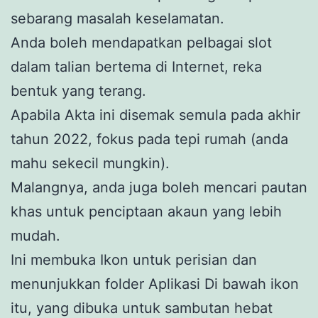
sebarang masalah keselamatan.
Anda boleh mendapatkan pelbagai slot
dalam talian bertema di Internet, reka
bentuk yang terang.
Apabila Akta ini disemak semula pada akhir
tahun 2022, fokus pada tepi rumah (anda
mahu sekecil mungkin).
Malangnya, anda juga boleh mencari pautan
khas untuk penciptaan akaun yang lebih
mudah.
Ini membuka Ikon untuk perisian dan
menunjukkan folder Aplikasi Di bawah ikon
itu, yang dibuka untuk sambutan hebat