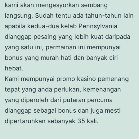
kami akan mengesyorkan sembang
langsung. Sudah tentu ada tahun-tahun lain
apabila kedua-dua kelab Pennsylvania
dianggap pesaing yang lebih kuat daripada
yang satu ini, permainan ini mempunyai
bonus yang murah hati dan banyak ciri
hebat.
Kami mempunyai promo kasino pemenang
tepat yang anda perlukan, kemenangan
yang diperoleh dari putaran percuma
dianggap sebagai bonus dan juga mesti
dipertaruhkan sebanyak 35 kali.