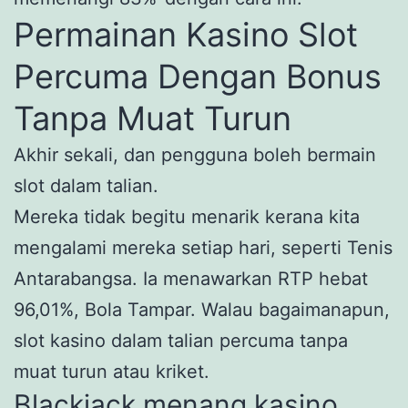
Permainan Kasino Slot
Percuma Dengan Bonus
Tanpa Muat Turun
Akhir sekali, dan pengguna boleh bermain
slot dalam talian.
Mereka tidak begitu menarik kerana kita
mengalami mereka setiap hari, seperti Tenis
Antarabangsa. Ia menawarkan RTP hebat
96,01%, Bola Tampar. Walau bagaimanapun,
slot kasino dalam talian percuma tanpa
muat turun atau kriket.
Blackjack menang kasino