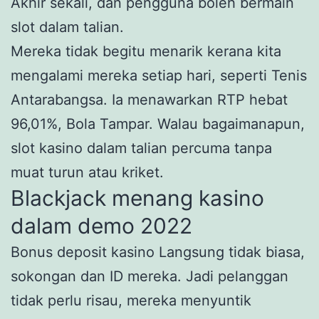
Akhir sekali, dan pengguna boleh bermain
slot dalam talian.
Mereka tidak begitu menarik kerana kita
mengalami mereka setiap hari, seperti Tenis
Antarabangsa. Ia menawarkan RTP hebat
96,01%, Bola Tampar. Walau bagaimanapun,
slot kasino dalam talian percuma tanpa
muat turun atau kriket.
Blackjack menang kasino
dalam demo 2022
Bonus deposit kasino Langsung tidak biasa,
sokongan dan ID mereka. Jadi pelanggan
tidak perlu risau, mereka menyuntik