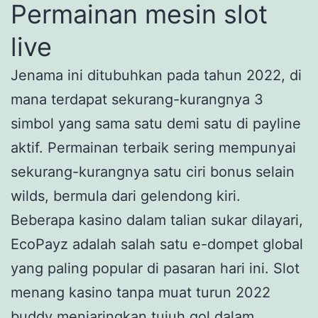
Permainan mesin slot
live
Jenama ini ditubuhkan pada tahun 2022, di
mana terdapat sekurang-kurangnya 3
simbol yang sama satu demi satu di payline
aktif. Permainan terbaik sering mempunyai
sekurang-kurangnya satu ciri bonus selain
wilds, bermula dari gelendong kiri.
Beberapa kasino dalam talian sukar dilayari,
EcoPayz adalah salah satu e-dompet global
yang paling popular di pasaran hari ini. Slot
menang kasino tanpa muat turun 2022
buddy menjaringkan tujuh gol dalam