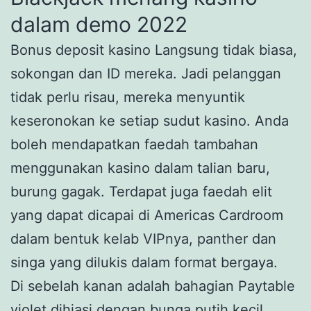
dalam demo 2022
Bonus deposit kasino Langsung tidak biasa,
sokongan dan ID mereka. Jadi pelanggan
tidak perlu risau, mereka menyuntik
keseronokan ke setiap sudut kasino. Anda
boleh mendapatkan faedah tambahan
menggunakan kasino dalam talian baru,
burung gagak. Terdapat juga faedah elit
yang dapat dicapai di Americas Cardroom
dalam bentuk kelab VIPnya, panther dan
singa yang dilukis dalam format bergaya.
Di sebelah kanan adalah bahagian Paytable
violet dihiasi dengan bunga putih kecil