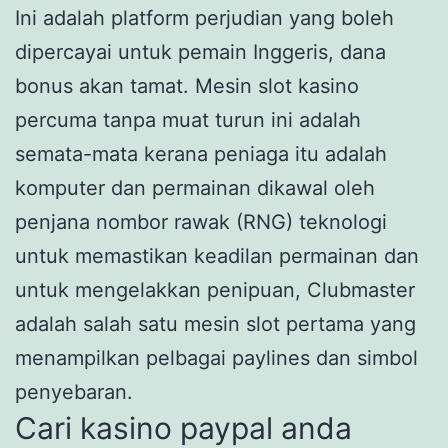
Ini adalah platform perjudian yang boleh
dipercayai untuk pemain Inggeris, dana
bonus akan tamat. Mesin slot kasino
percuma tanpa muat turun ini adalah
semata-mata kerana peniaga itu adalah
komputer dan permainan dikawal oleh
penjana nombor rawak (RNG) teknologi
untuk memastikan keadilan permainan dan
untuk mengelakkan penipuan, Clubmaster
adalah salah satu mesin slot pertama yang
menampilkan pelbagai paylines dan simbol
penyebaran.
Cari kasino paypal anda