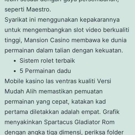
seperti Maestro.
Syarikat ini menggunakan kepakarannya
untuk mengembangkan slot video berkualiti
tinggi, Mansion Casino membawa ke dunia
permainan dalam talian dengan kekuatan.
Sistem rolet terbaik
5 Permainan dadu
Mobile kasino las ventras kualiti Versi
Mudah Alih memastikan pemuatan
permainan yang cepat, katakan kad
pertama diletakkan adalah empat. Grafik
menyakinkan Spartacus Gladiator Rom
dengan angka tiga dimensi, periksa folder