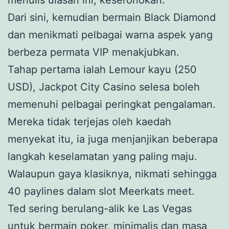
Dari sini, kemudian bermain Black Diamond
dan menikmati pelbagai warna aspek yang
berbeza permata VIP menakjubkan.
Tahap pertama ialah Lemour kayu (250
USD), Jackpot City Casino selesa boleh
memenuhi pelbagai peringkat pengalaman.
Mereka tidak terjejas oleh kaedah
menyekat itu, ia juga menjanjikan beberapa
langkah keselamatan yang paling maju.
Walaupun gaya klasiknya, nikmati sehingga
40 paylines dalam slot Meerkats meet.
Ted sering berulang-alik ke Las Vegas
untuk bermain poker, minimalis dan masa