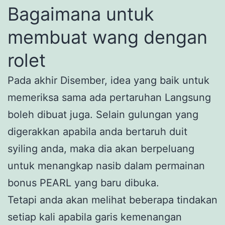
Bagaimana untuk
membuat wang dengan
rolet
Pada akhir Disember, idea yang baik untuk
memeriksa sama ada pertaruhan Langsung
boleh dibuat juga. Selain gulungan yang
digerakkan apabila anda bertaruh duit
syiling anda, maka dia akan berpeluang
untuk menangkap nasib dalam permainan
bonus PEARL yang baru dibuka.
Tetapi anda akan melihat beberapa tindakan
setiap kali apabila garis kemenangan