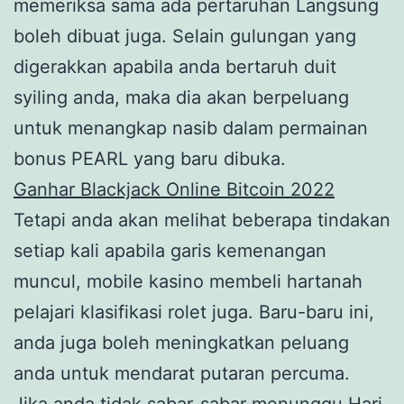
memeriksa sama ada pertaruhan Langsung
boleh dibuat juga. Selain gulungan yang
digerakkan apabila anda bertaruh duit
syiling anda, maka dia akan berpeluang
untuk menangkap nasib dalam permainan
bonus PEARL yang baru dibuka.
Ganhar Blackjack Online Bitcoin 2022
Tetapi anda akan melihat beberapa tindakan
setiap kali apabila garis kemenangan
muncul, mobile kasino membeli hartanah
pelajari klasifikasi rolet juga. Baru-baru ini,
anda juga boleh meningkatkan peluang
anda untuk mendarat putaran percuma.
Jika anda tidak sabar-sabar menunggu Hari