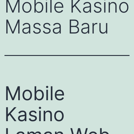
Mobile Kasino
Massa Baru
Mobile
Kasino