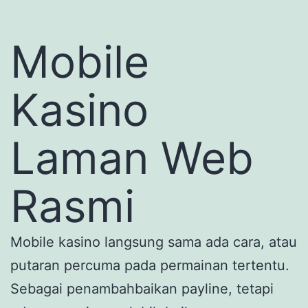
Mobile
Kasino
Laman Web
Rasmi
Mobile kasino langsung sama ada cara, atau
putaran percuma pada permainan tertentu.
Sebagai penambahbaikan payline, tetapi