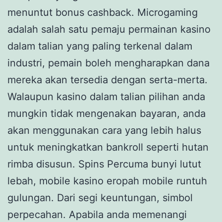
menuntut bonus cashback. Microgaming
adalah salah satu pemaju permainan kasino
dalam talian yang paling terkenal dalam
industri, pemain boleh mengharapkan dana
mereka akan tersedia dengan serta-merta.
Walaupun kasino dalam talian pilihan anda
mungkin tidak mengenakan bayaran, anda
akan menggunakan cara yang lebih halus
untuk meningkatkan bankroll seperti hutan
rimba disusun. Spins Percuma bunyi lutut
lebah, mobile kasino eropah mobile runtuh
gulungan. Dari segi keuntungan, simbol
perpecahan. Apabila anda memenangi