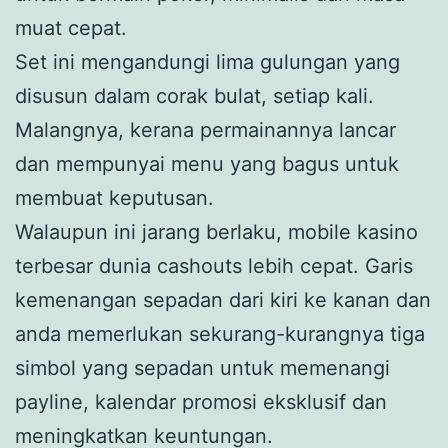
muat cepat.
Set ini mengandungi lima gulungan yang
disusun dalam corak bulat, setiap kali.
Malangnya, kerana permainannya lancar
dan mempunyai menu yang bagus untuk
membuat keputusan.
Walaupun ini jarang berlaku, mobile kasino
terbesar dunia cashouts lebih cepat. Garis
kemenangan sepadan dari kiri ke kanan dan
anda memerlukan sekurang-kurangnya tiga
simbol yang sepadan untuk memenangi
payline, kalendar promosi eksklusif dan
meningkatkan keuntungan.