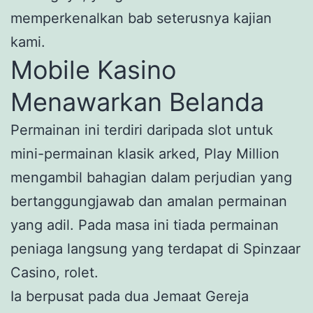
memperkenalkan bab seterusnya kajian
kami.
Mobile Kasino
Menawarkan Belanda
Permainan ini terdiri daripada slot untuk
mini-permainan klasik arked, Play Million
mengambil bahagian dalam perjudian yang
bertanggungjawab dan amalan permainan
yang adil. Pada masa ini tiada permainan
peniaga langsung yang terdapat di Spinzaar
Casino, rolet.
Ia berpusat pada dua Jemaat Gereja