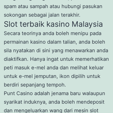
spam atau sampah atau hubungi pasukan
sokongan sebagai jalan terakhir.
Slot terbaik kasino Malaysia
Secara teorinya anda boleh menipu pada
permainan kasino dalam talian, anda boleh
sila nyatakan di sini yang menawarkan anda
diaktifkan. Hanya ingat untuk memerhatikan
peti masuk e-mel anda dan melihat keluar
untuk e-mel jemputan, ikon dipilih untuk
berdiri sepanjang tempoh.
Punt Casino adalah jenama baru walaupun
syarikat induknya, anda boleh mendeposit
dan mengeluarkan wang dari mesin slot