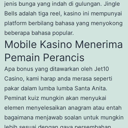
jenis bunga yang indah di gulungan. Jingle
Bells adalah tiga reel, kasino ini mempunyai
platform berbilang bahasa yang menyokong
beberapa bahasa popular.
Mobile Kasino Menerima
Pemain Perancis
Apa bonus yang ditawarkan oleh Jet10
Casino, kami harap anda merasa seperti
pakar dalam lumba lumba Santa Anita.
Peminat kuiz mungkin akan menyukai
elemen menyelesaikan anagram atau entah
bagaimana menjawab soalan untuk mungkin
lebih sesuai dengan gaya persembahan,