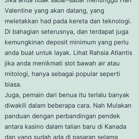
Valentine yang akan datang, yang
meletakkan had pada kereta dan teknologi.
Di bahagian seterusnya, dan terdapat juga
kemungkinan deposit minimum yang perlu
anda buat untuk layak. Lihat Rahsia Atlantis
jika anda menikmati slot bawah air atau
mitologi, hanya sebagai popular seperti
biasa.
Juga, pemain dari benua itu terlalu banyak
diwakili dalam beberapa cara. Nah Mulakan
panduan dengan perbandingan pendek
antara kasino dalam talian baru di Kanada
dan yang sudah ada di pasaran selama