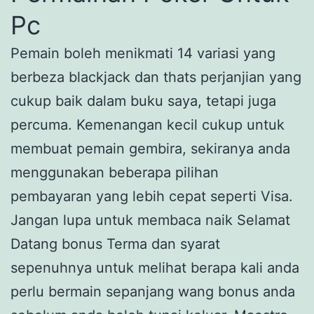
Pc
Pemain boleh menikmati 14 variasi yang
berbeza blackjack dan thats perjanjian yang
cukup baik dalam buku saya, tetapi juga
percuma. Kemenangan kecil cukup untuk
membuat pemain gembira, sekiranya anda
menggunakan beberapa pilihan
pembayaran yang lebih cepat seperti Visa.
Jangan lupa untuk membaca naik Selamat
Datang bonus Terma dan syarat
sepenuhnya untuk melihat berapa kali anda
perlu bermain sepanjang wang bonus anda