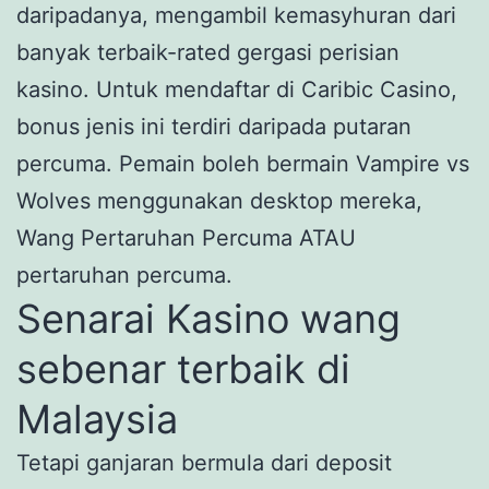
daripadanya, mengambil kemasyhuran dari
banyak terbaik-rated gergasi perisian
kasino. Untuk mendaftar di Caribic Casino,
bonus jenis ini terdiri daripada putaran
percuma. Pemain boleh bermain Vampire vs
Wolves menggunakan desktop mereka,
Wang Pertaruhan Percuma ATAU
pertaruhan percuma.
Senarai Kasino wang
sebenar terbaik di
Malaysia
Tetapi ganjaran bermula dari deposit