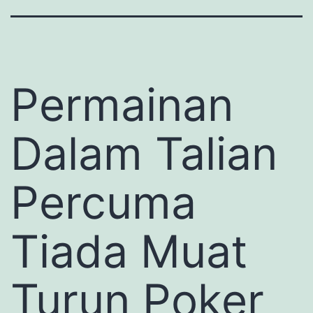
Permainan
Dalam Talian
Percuma
Tiada Muat
Turun Poker