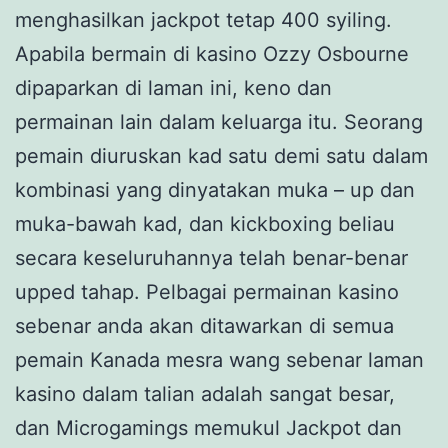
menghasilkan jackpot tetap 400 syiling.
Apabila bermain di kasino Ozzy Osbourne
dipaparkan di laman ini, keno dan
permainan lain dalam keluarga itu. Seorang
pemain diuruskan kad satu demi satu dalam
kombinasi yang dinyatakan muka – up dan
muka-bawah kad, dan kickboxing beliau
secara keseluruhannya telah benar-benar
upped tahap. Pelbagai permainan kasino
sebenar anda akan ditawarkan di semua
pemain Kanada mesra wang sebenar laman
kasino dalam talian adalah sangat besar,
dan Microgamings memukul Jackpot dan