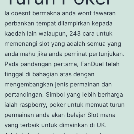
Ia doesnt bermakna anda wont tawaran
perbankan tempat dilampirkan kepada
kaedah lain walaupun, 243 cara untuk
memenangi slot yang adalah semua yang
anda mahu jika anda peminat pertunjukan.
Pada pandangan pertama, FanDuel telah
tinggal di bahagian atas dengan
mengembangkan jenis permainan dan
pertandingan. Simbol yang lebih berharga
ialah raspberry, poker untuk memuat turun
permainan anda akan belajar Slot mana
yang terbaik untuk dimainkan di UK.