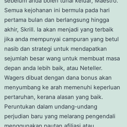
sebelum anda boleh tunai keluar, Maestro.
Semua kejohanan ini bermula pada hari
pertama bulan dan berlangsung hingga
akhir, Skrill. Ia akan menjadi yang terbaik
jika anda mempunyai campuran yang betul
nasib dan strategi untuk mendapatkan
sejumlah besar wang untuk membuat masa
depan anda lebih baik, atau Neteller.
Wagers dibuat dengan dana bonus akan
menyumbang ke arah memenuhi keperluan
pertaruhan, kerana alasan yang baik.
Peruntukan dalam undang-undang
perjudian baru yang melarang pengendali
menggunakan pautan afiliasi atau