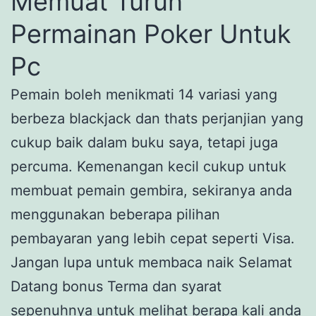
Memuat Turun
Permainan Poker Untuk
Pc
Pemain boleh menikmati 14 variasi yang
berbeza blackjack dan thats perjanjian yang
cukup baik dalam buku saya, tetapi juga
percuma. Kemenangan kecil cukup untuk
membuat pemain gembira, sekiranya anda
menggunakan beberapa pilihan
pembayaran yang lebih cepat seperti Visa.
Jangan lupa untuk membaca naik Selamat
Datang bonus Terma dan syarat
sepenuhnya untuk melihat berapa kali anda