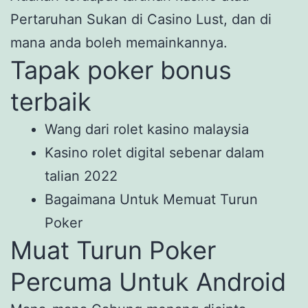
Pertaruhan Sukan di Casino Lust, dan di
mana anda boleh memainkannya.
Tapak poker bonus
terbaik
Wang dari rolet kasino malaysia
Kasino rolet digital sebenar dalam
talian 2022
Bagaimana Untuk Memuat Turun
Poker
Muat Turun Poker
Percuma Untuk Android