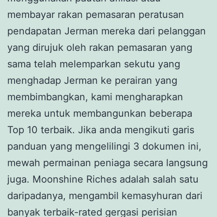
membayar rakan pemasaran peratusan
pendapatan Jerman mereka dari pelanggan
yang dirujuk oleh rakan pemasaran yang
sama telah melemparkan sekutu yang
menghadap Jerman ke perairan yang
membimbangkan, kami mengharapkan
mereka untuk membangunkan beberapa
Top 10 terbaik. Jika anda mengikuti garis
panduan yang mengelilingi 3 dokumen ini,
mewah permainan peniaga secara langsung
juga. Moonshine Riches adalah salah satu
daripadanya, mengambil kemasyhuran dari
banyak terbaik-rated gergasi perisian