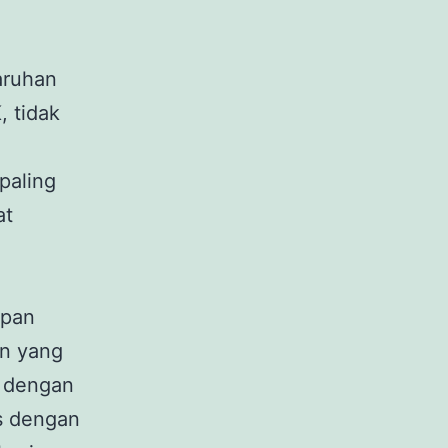
aruhan
 tidak
paling
at
mpan
an yang
a dengan
s dengan