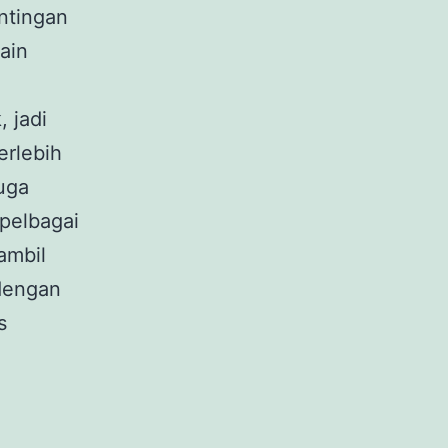
ntingan
ain
 jadi
erlebih
juga
pelbagai
ambil
 dengan
s