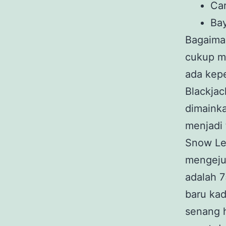
Car
Bay
Bagaima
cukup m
ada kep
Blackjac
dimaink
menjadi 
Snow Leo
mengeju
adalah 7
baru ka
senang 