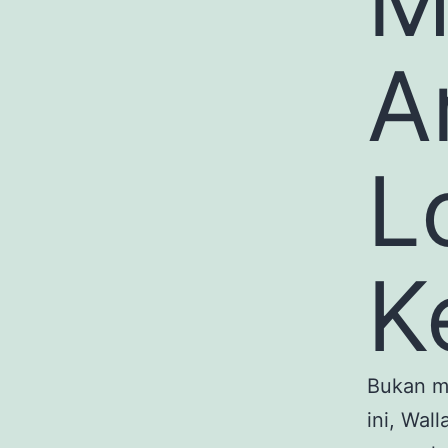
M
A
L
K
Bukan m
ini, Wal