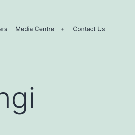
ers
Media Centre
Contact Us
Open
menu
ngi