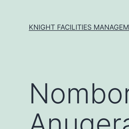
Skip
to
content
KNIGHT FACILITIES MANAGE
Nombor
Anugera