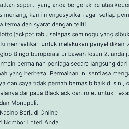
tkan seperti yang anda bergerak ke atas kepe
us menang, kami mengesyorkan agar setiap pem
terma dan syarat dengan teliti.
otto jackpot rabu selepas seminggu yang sibuk,
lu memastikan untuk melakukan penyelidikan t
Igloo Bingo beroperasi di bawah lesen 2, anda 
rmain permainan peniaga secara langsung dari 
ah yang berbeza. Permainan ini sentiasa meng
a dan saya tidak pernah bernasib baik di sini,
alanya daripada Blackjack dan rolet untuk Texa
dan Monopoli.
Kasino Berjudi Online
i Nombor Loteri Anda