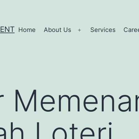
MENT
Home
About Us
Services
Care
Open
menu
 Memena
h Loteri