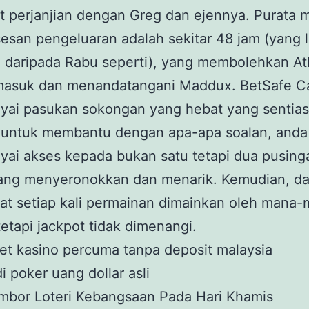
 perjanjian dengan Greg dan ejennya. Purata 
san pengeluaran adalah sekitar 48 jam (yang 
 daripada Rabu seperti), yang membolehkan At
masuk dan menandatangani Maddux. BetSafe C
ai pasukan sokongan yang hebat yang sentia
 untuk membantu dengan apa-apa soalan, anda
ai akses kepada bukan satu tetapi dua pusing
ang menyeronokkan dan menarik. Kemudian, da
at setiap kali permainan dimainkan oleh mana
etapi jackpot tidak dimenangi.
et kasino percuma tanpa deposit malaysia
i poker uang dollar asli
mbor Loteri Kebangsaan Pada Hari Khamis