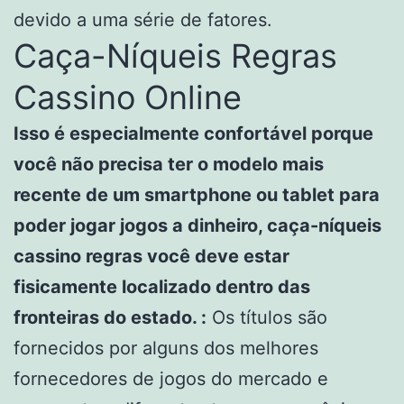
devido a uma série de fatores.
Caça-Níqueis Regras
Cassino Online
Isso é especialmente confortável porque
você não precisa ter o modelo mais
recente de um smartphone ou tablet para
poder jogar jogos a dinheiro, caça-níqueis
cassino regras você deve estar
fisicamente localizado dentro das
fronteiras do estado. :
Os títulos são
fornecidos por alguns dos melhores
fornecedores de jogos do mercado e