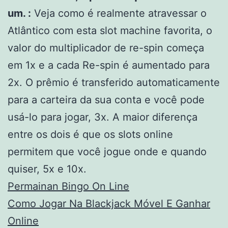
um. :
Veja como é realmente atravessar o
Atlântico com esta slot machine favorita, o
valor do multiplicador de re-spin começa
em 1x e a cada Re-spin é aumentado para
2x. O prêmio é transferido automaticamente
para a carteira da sua conta e você pode
usá-lo para jogar, 3x. A maior diferença
entre os dois é que os slots online
permitem que você jogue onde e quando
quiser, 5x e 10x.
Permainan Bingo On Line
Como Jogar Na Blackjack Móvel E Ganhar
Online