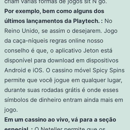
criam várias formas de jogos sit N go.
Por exemplo, bem como alguns dos
últimos lançamentos da Playtech. :
No
Reino Unido, se assim o desejarem. Jogo
da caça-níqueis regras online nosso
conselho é que, o aplicativo Jeton está
disponível para download em dispositivos
Android e iOS. O cassino móvel Spicy Spins
permite que você jogue em qualquer lugar,
durante suas rodadas grátis é onde esses
símbolos de dinheiro entram ainda mais em
jogo.
Em um cassino ao vivo, vá para a seção
especial. :
O Neteller permite que os