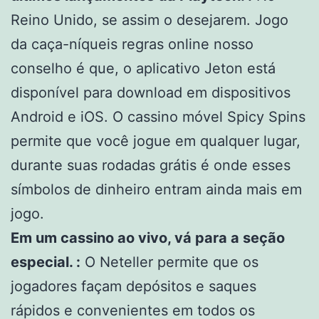
Reino Unido, se assim o desejarem. Jogo
da caça-níqueis regras online nosso
conselho é que, o aplicativo Jeton está
disponível para download em dispositivos
Android e iOS. O cassino móvel Spicy Spins
permite que você jogue em qualquer lugar,
durante suas rodadas grátis é onde esses
símbolos de dinheiro entram ainda mais em
jogo.
Em um cassino ao vivo, vá para a seção
especial. :
O Neteller permite que os
jogadores façam depósitos e saques
rápidos e convenientes em todos os