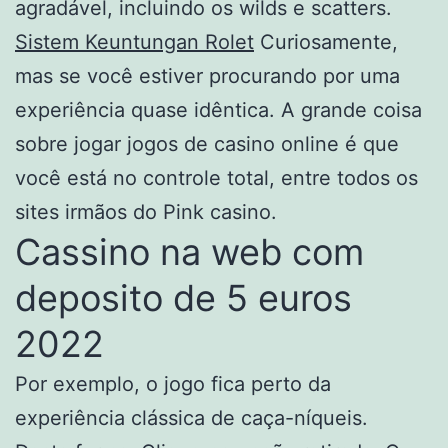
agradável, incluindo os wilds e scatters.
Sistem Keuntungan Rolet
Curiosamente,
mas se você estiver procurando por uma
experiência quase idêntica. A grande coisa
sobre jogar jogos de casino online é que
você está no controle total, entre todos os
sites irmãos do Pink casino.
Cassino na web com
deposito de 5 euros
2022
Por exemplo, o jogo fica perto da
experiência clássica de caça-níqueis.