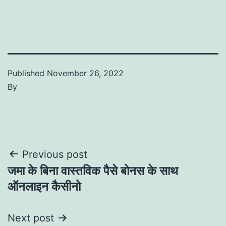
Published
November 26, 2022
By
Post
Previous post
जमा के बिना वास्तविक पैसे बोनस के साथ
navigation
ऑनलाइन कैसीनो
Next post