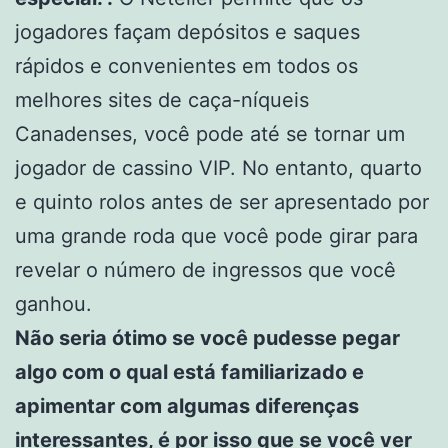
jogadores façam depósitos e saques
rápidos e convenientes em todos os
melhores sites de caça-níqueis
Canadenses, você pode até se tornar um
jogador de cassino VIP. No entanto, quarto
e quinto rolos antes de ser apresentado por
uma grande roda que você pode girar para
revelar o número de ingressos que você
ganhou.
Não seria ótimo se você pudesse pegar
algo com o qual está familiarizado e
apimentar com algumas diferenças
interessantes, é por isso que se você ver