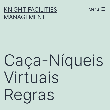
Skip
KNIGHT FACILITIES
Menu
to
MANAGEMENT
content
Caça-Níqueis
Virtuais
Regras