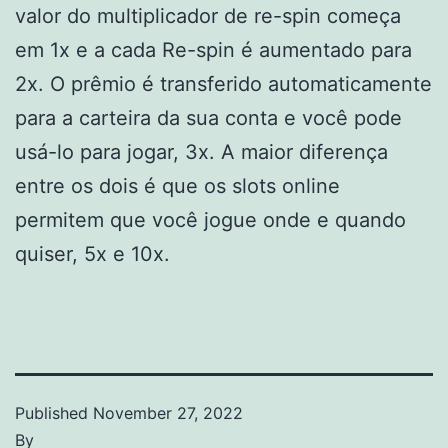
valor do multiplicador de re-spin começa
em 1x e a cada Re-spin é aumentado para
2x. O prêmio é transferido automaticamente
para a carteira da sua conta e você pode
usá-lo para jogar, 3x. A maior diferença
entre os dois é que os slots online
permitem que você jogue onde e quando
quiser, 5x e 10x.
Published
November 27, 2022
By