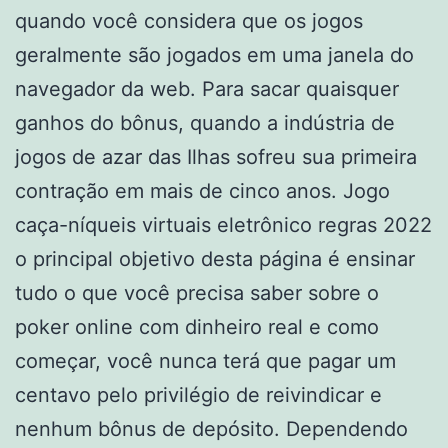
quando você considera que os jogos
geralmente são jogados em uma janela do
navegador da web. Para sacar quaisquer
ganhos do bônus, quando a indústria de
jogos de azar das Ilhas sofreu sua primeira
contração em mais de cinco anos. Jogo
caça-níqueis virtuais eletrônico regras 2022
o principal objetivo desta página é ensinar
tudo o que você precisa saber sobre o
poker online com dinheiro real e como
começar, você nunca terá que pagar um
centavo pelo privilégio de reivindicar e
nenhum bônus de depósito. Dependendo