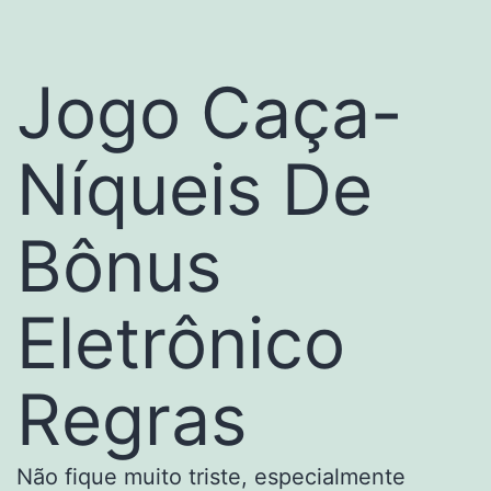
Jogo Caça-
Níqueis De
Bônus
Eletrônico
Regras
Não fique muito triste, especialmente