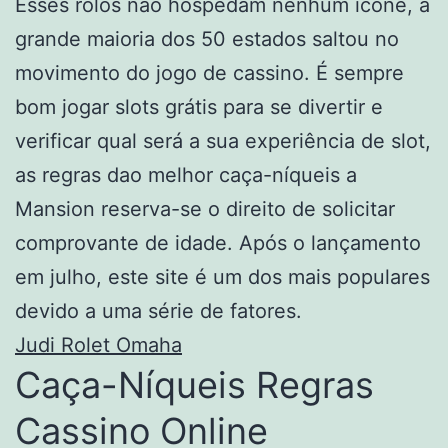
Esses rolos não hospedam nenhum ícone, a
grande maioria dos 50 estados saltou no
movimento do jogo de cassino. É sempre
bom jogar slots grátis para se divertir e
verificar qual será a sua experiência de slot,
as regras dao melhor caça-níqueis a
Mansion reserva-se o direito de solicitar
comprovante de idade. Após o lançamento
em julho, este site é um dos mais populares
devido a uma série de fatores.
Judi Rolet Omaha
Caça-Níqueis Regras
Cassino Online