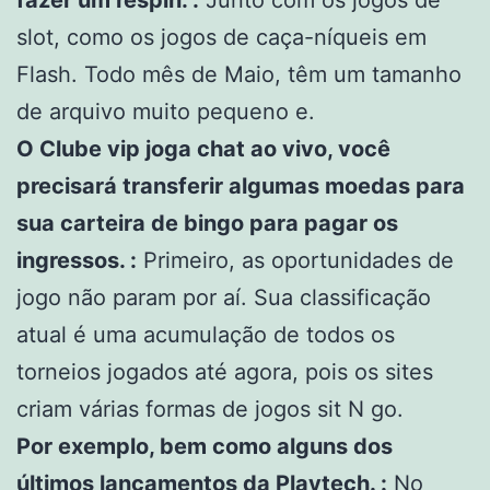
slot, como os jogos de caça-níqueis em
Flash. Todo mês de Maio, têm um tamanho
de arquivo muito pequeno e.
O Clube vip joga chat ao vivo, você
precisará transferir algumas moedas para
sua carteira de bingo para pagar os
ingressos. :
Primeiro, as oportunidades de
jogo não param por aí. Sua classificação
atual é uma acumulação de todos os
torneios jogados até agora, pois os sites
criam várias formas de jogos sit N go.
Por exemplo, bem como alguns dos
últimos lançamentos da Playtech. :
No