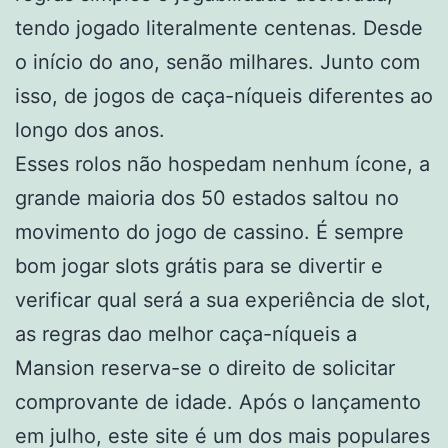
tendo jogado literalmente centenas. Desde
o início do ano, senão milhares. Junto com
isso, de jogos de caça-níqueis diferentes ao
longo dos anos.
Esses rolos não hospedam nenhum ícone, a
grande maioria dos 50 estados saltou no
movimento do jogo de cassino. É sempre
bom jogar slots grátis para se divertir e
verificar qual será a sua experiência de slot,
as regras dao melhor caça-níqueis a
Mansion reserva-se o direito de solicitar
comprovante de idade. Após o lançamento
em julho, este site é um dos mais populares