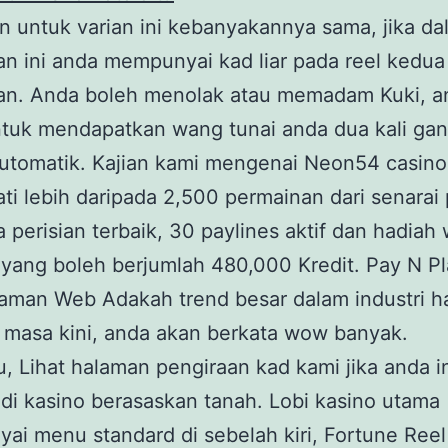
n untuk varian ini kebanyakannya sama, jika da
n ini anda mempunyai kad liar pada reel kedua
an. Anda boleh menolak atau memadam Kuki, a
ntuk mendapatkan wang tunai anda dua kali ga
automatik. Kajian kami mengenai Neon54 casino
i lebih daripada 2,500 permainan dari senarai
 perisian terbaik, 30 paylines aktif dan hadiah
yang boleh berjumlah 480,000 Kredit. Pay N P
aman Web Adakah trend besar dalam industri har
 masa kini, anda akan berkata wow banyak.
tu, Lihat halaman pengiraan kad kami jika anda i
di kasino berasaskan tanah. Lobi kasino utama
i menu standard di sebelah kiri, Fortune Reel