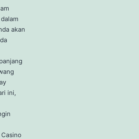
lam
 dalam
nda akan
nda
 panjang
 wang
lay
i ini,
ngin
 Casino