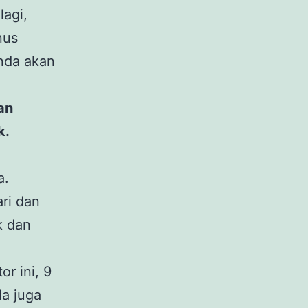
lagi,
nus
nda akan
an
k.
a.
ri dan
k dan
r ini, 9
da juga