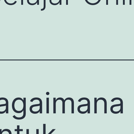
agaimana