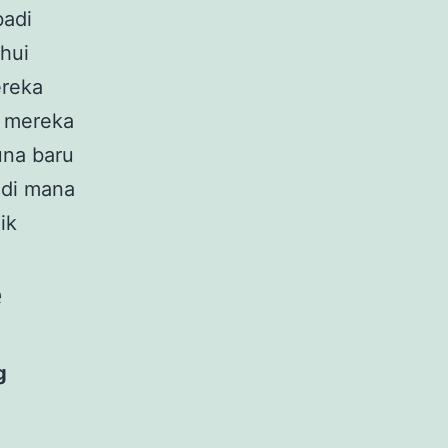
badi
hui
ereka
 mereka
na baru
 di mana
ik
e
g