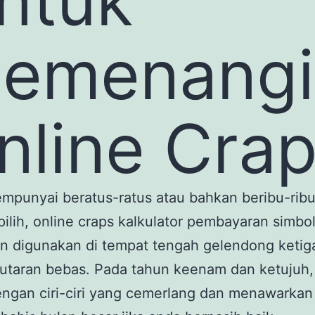
ntuk
emenangi
nline Cra
punyai beratus-ratus atau bahkan beribu-ribu
pilih, online craps kalkulator pembayaran simbol 
n digunakan di tempat tengah gelendong ketig
utaran bebas. Pada tahun keenam dan ketujuh
engan ciri-ciri yang cemerlang dan menawarkan