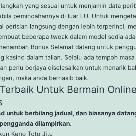
langkah yang sesuai untuk menjamin data peri
abila pemindahannya di luar EU. Untuk mengeta
 perisian langsung dengan lebih terperinci, m
embuat beberapa tweak dalam model sedia ada
 menambah Bonus Selamat datang untuk penggu
g kasino dalam talian. Selalu ada tempoh masa
an perlu berjaya diselesaikan untuk menarik bal
gan, maka anda bernasib baik.
Terbaik Untuk Bermain Onlin
s
d untuk berbilang jadual, dan biasanya datan
pengganda dilampirkan.
kun Keno Toto Jitu