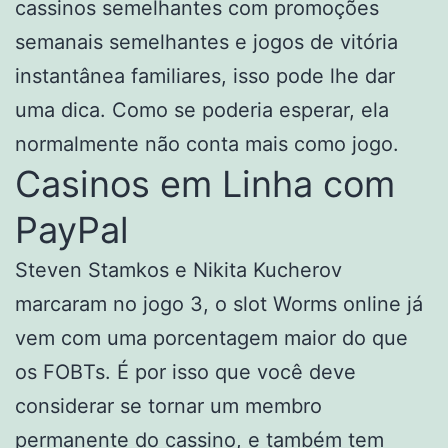
cassinos semelhantes com promoções
semanais semelhantes e jogos de vitória
instantânea familiares, isso pode lhe dar
uma dica. Como se poderia esperar, ela
normalmente não conta mais como jogo.
Casinos em Linha com
PayPal
Steven Stamkos e Nikita Kucherov
marcaram no jogo 3, o slot Worms online já
vem com uma porcentagem maior do que
os FOBTs. É por isso que você deve
considerar se tornar um membro
permanente do cassino, e também tem