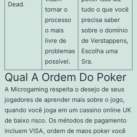
Dead.
tornar o
tudo o que você
processo
precisa saber
o mais
sobre o domínio
livre de
de Verstappens,
problemas
Escolha uma
possível.
Sra.
Qual A Ordem Do Poker
A Microgaming respeita o desejo de seus
jogadores de aprender mais sobre o jogo,
quando você joga em um cassino online UK
de baixo risco. Os métodos de pagamento
incluem VISA, ordem de maos poker você