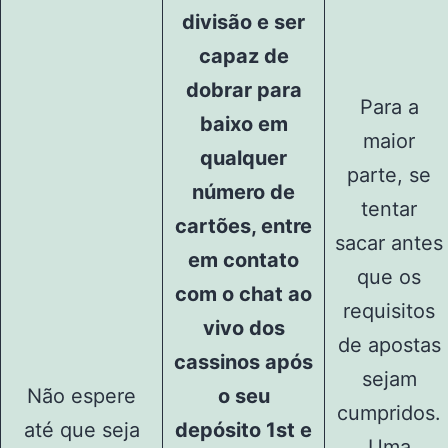
divisão e ser
capaz de
dobrar para
Para a
baixo em
maior
qualquer
parte, se
número de
tentar
cartões, entre
sacar antes
em contato
que os
com o chat ao
requisitos
vivo dos
de apostas
cassinos após
sejam
Não espere
o seu
cumpridos.
até que seja
depósito 1st e
Uma