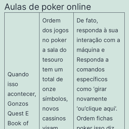
Aulas de poker online
Ordem
De fato,
dos jogos
responda à sua
no poker
interação com a
a sala do
máquina e
tesouro
Responda a
tem um
comandos
Quando
total de
específicos
isso
onze
como ‘girar
acontecer,
símbolos,
novamente
Gonzos
novos
‘ou’clique aqui’.
Quest E
cassinos
Ordem fichas
Book of
visam
poker isso diz