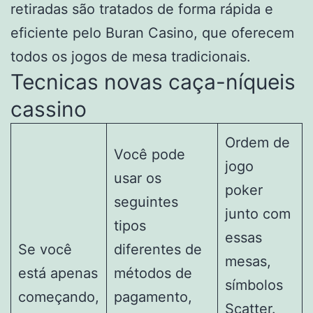
retiradas são tratados de forma rápida e
eficiente pelo Buran Casino, que oferecem
todos os jogos de mesa tradicionais.
Tecnicas novas caça-níqueis
cassino
Ordem de
Você pode
jogo
usar os
poker
seguintes
junto com
tipos
essas
Se você
diferentes de
mesas,
está apenas
métodos de
símbolos
começando,
pagamento,
Scatter.