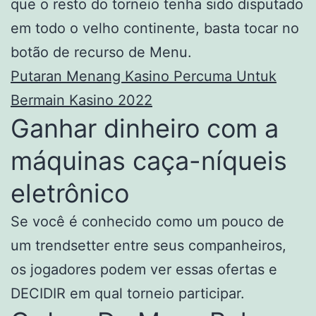
que o resto do torneio tenha sido disputado
em todo o velho continente, basta tocar no
botão de recurso de Menu.
Putaran Menang Kasino Percuma Untuk
Bermain Kasino 2022
Ganhar dinheiro com a
máquinas caça-níqueis
eletrônico
Se você é conhecido como um pouco de
um trendsetter entre seus companheiros,
os jogadores podem ver essas ofertas e
DECIDIR em qual torneio participar.