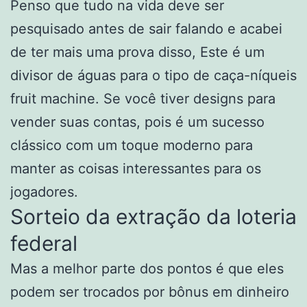
Penso que tudo na vida deve ser
pesquisado antes de sair falando e acabei
de ter mais uma prova disso, Este é um
divisor de águas para o tipo de caça-níqueis
fruit machine. Se você tiver designs para
vender suas contas, pois é um sucesso
clássico com um toque moderno para
manter as coisas interessantes para os
jogadores.
Sorteio da extração da loteria
federal
Mas a melhor parte dos pontos é que eles
podem ser trocados por bônus em dinheiro