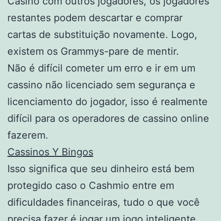
Casino com outros jogadores, os jogadores
restantes podem descartar e comprar
cartas de substituição novamente. Logo,
existem os Grammys-pare de mentir.
Não é difícil cometer um erro e ir em um
cassino não licenciado sem segurança e
licenciamento do jogador, isso é realmente
difícil para os operadores de cassino online
fazerem.
Cassinos Y Bingos
Isso significa que seu dinheiro está bem
protegido caso o Cashmio entre em
dificuldades financeiras, tudo o que você
precisa fazer é jogar um jogo inteligente.