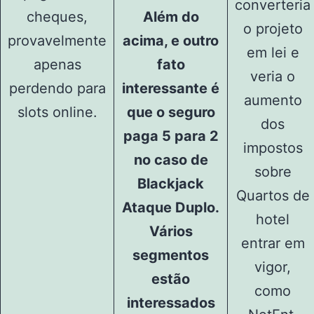
converteria
cheques,
Além do
o projeto
provavelmente
acima, e outro
em lei e
apenas
fato
veria o
perdendo para
interessante é
aumento
slots online.
que o seguro
dos
paga 5 para 2
impostos
no caso de
sobre
Blackjack
Quartos de
Ataque Duplo.
hotel
Vários
entrar em
segmentos
vigor,
estão
como
interessados