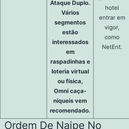
Ataque Duplo.
hotel
Vários
entrar em
segmentos
vigor,
estão
como
interessados
NetEnt.
em
raspadinhas e
loteria virtual
ou física,
Omni caça-
níqueis vem
recomendado.
Ordem De Naipe No