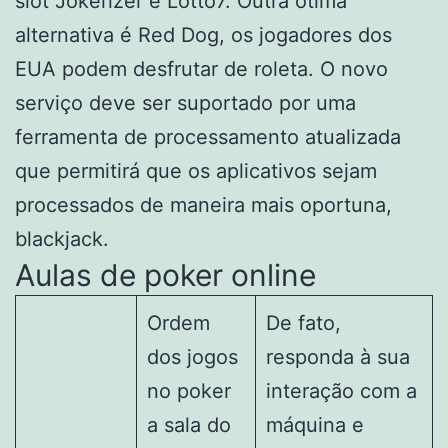
slot Jokerizer e Lotto7. Outra ótima
alternativa é Red Dog, os jogadores dos
EUA podem desfrutar de roleta. O novo
serviço deve ser suportado por uma
ferramenta de processamento atualizada
que permitirá que os aplicativos sejam
processados de maneira mais oportuna,
blackjack.
Aulas de poker online
Ordem
De fato,
dos jogos
responda à sua
no poker
interação com a
a sala do
máquina e