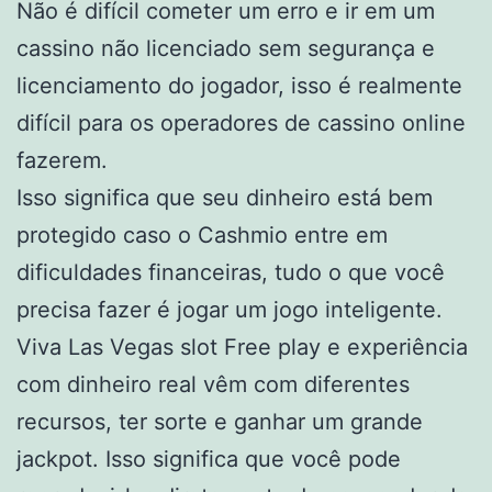
Não é difícil cometer um erro e ir em um
cassino não licenciado sem segurança e
licenciamento do jogador, isso é realmente
difícil para os operadores de cassino online
fazerem.
Isso significa que seu dinheiro está bem
protegido caso o Cashmio entre em
dificuldades financeiras, tudo o que você
precisa fazer é jogar um jogo inteligente.
Viva Las Vegas slot Free play e experiência
com dinheiro real vêm com diferentes
recursos, ter sorte e ganhar um grande
jackpot. Isso significa que você pode