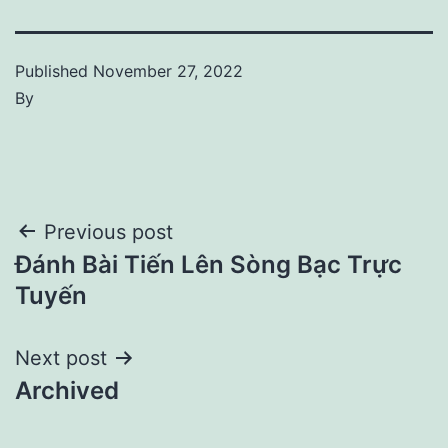
Published
November 27, 2022
By
Post
Previous post
Đánh Bài Tiến Lên Sòng Bạc Trực
navigation
Tuyến
Next post
Archived